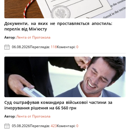
Документи, на яких не проставляється апостиль:
перелік від Мін’юсту
Автор:
Лента от Протокола
06.08.2026
Переглядів:
118
Коментарі:
0
Суд оштрафував командира військової частини за
ігнорування рішення на 66 560 грн
Автор:
Лента от Протокола
05.08.2026
Переглядів:
423
Коментарі:
0