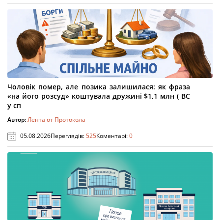
Чоловік помер, але позика залишилася: як фраза
«на його розсуд» коштувала дружині $1,1 млн ( ВС
у сп
Автор:
Лента от Протокола
05.08.2026
Переглядів:
525
Коментарі:
0