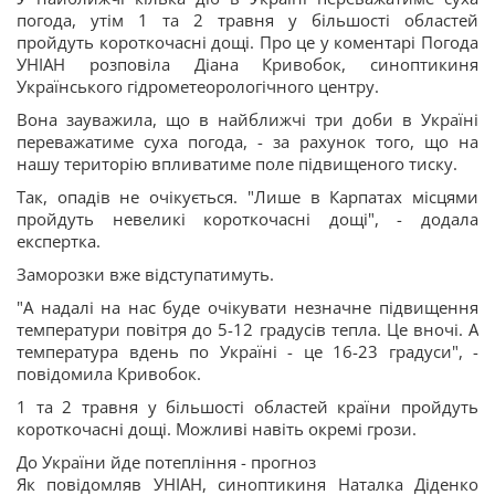
погода, утім 1 та 2 травня у більшості областей
пройдуть короткочасні дощі. Про це у коментарі Погода
УНІАН розповіла Діана Кривобок, синоптикиня
Українського гідрометеорологічного центру.
Вона зауважила, що в найближчі три доби в Україні
переважатиме суха погода, - за рахунок того, що на
нашу територію впливатиме поле підвищеного тиску.
Так, опадів не очікується. "Лише в Карпатах місцями
пройдуть невеликі короткочасні дощі", - додала
експертка.
Заморозки вже відступатимуть.
"А надалі на нас буде очікувати незначне підвищення
температури повітря до 5-12 градусів тепла. Це вночі. А
температура вдень по Україні - це 16-23 градуси", -
повідомила Кривобок.
1 та 2 травня у більшості областей країни пройдуть
короткочасні дощі. Можливі навіть окремі грози.
До України йде потепління - прогноз
Як повідомляв УНІАН, синоптикиня Наталка Діденко