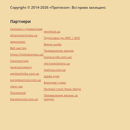
Copyright © 2014-2026 «Протокол». Всі права захищені.
Партнери
Сережки з діамантами
pereklad.ua
alliancetechnika.ua
Підготовка до НМТ / ЗНО
миралинкс
Винна шафа
Веб мастер
Перевезення хворих
https://motokosmos.ua/
hospice-life.com.ua/
Синтезатори
mk-translations.ua
perevod.agency
maltina.com.ua
agrotechnika.com.ua
Шафи купе
europeservice.com.ua
Брендові сумки
текст юа
Натяжні стелі Nova Stelya
Посилання
Перевезення хворих за
kievperevod.com.ua
кордон