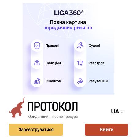
UA
Зареєструватися
Ввійти