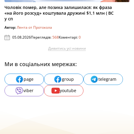
Чоловік помер, але позика залишилася: як фраза
«на його розсуд» коштувала дружині $1,1 млн ( ВС
у сп
Автор:
Лента от Протокола
05.08.2026
Переглядів:
568
Коментарі:
0
Дивитись усі новини
Ми в соціальних мережах:
page
group
telegram
viber
youtube