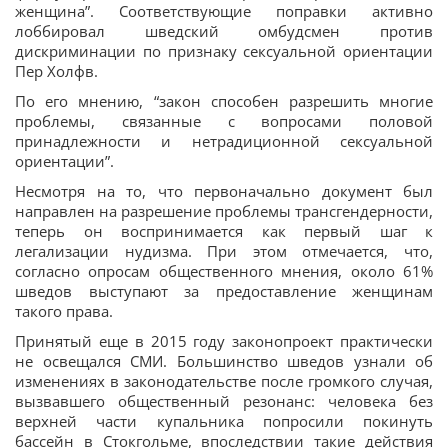
женщина”. Соответствующие поправки активно
лоббировал шведский омбудсмен против
дискриминации по признаку сексуальной ориентации
Пер Холфв.
По его мнению, “закон способен разрешить многие
проблемы, связанные с вопросами половой
принадлежности и нетрадиционной сексуальной
ориентации”.
Несмотря на то, что первоначально документ был
направлен на разрешение проблемы трансгендерности,
теперь он воспринимается как первый шаг к
легализации нудизма. При этом отмечается, что,
согласно опросам общественного мнения, около 61%
шведов выступают за предоставление женщинам
такого права.
Принятый еще в 2015 году законопроект практически
не освещался СМИ. Большинство шведов узнали об
изменениях в законодательстве после громкого случая,
вызвавшего общественный резонанс: человека без
верхней части купальника попросили покинуть
бассейн в Стокгольме, впоследствии такие действия