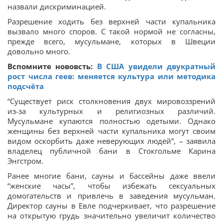
назвали дискриминацией.
Разрешение ходить без верхней части купальника
вызвало много споров. С такой нормой не согласны,
прежде всего, мусульмане, которых в Швеции
довольно много.
Вспомните нововсть:
В США увидели двукратный
рост числа геев: меняется культура или методика
подсчёта
“Существует риск столкновения двух мировоззрений
из-за культурных и религиозных различий.
Мусульмане купаются полностью одетыми. Однако
женщины без верхней части купальника могут своим
видом оскорбить даже неверующих людей”, – заявила
владелец публичной бани в Стокгольме Карина
Энгстром.
Ранее многие бани, сауны и бассейны даже ввели
“женские часы”, чтобы избежать сексуальных
домогательств и привлечь в заведения мусульман.
Директор сауны в Евле подчеркивает, что разрешение
на открытую грудь значительно увеличит количество