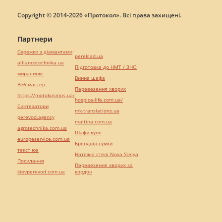
Copyright © 2014-2026 «Протокол». Всі права захищені.
Партнери
Сережки з діамантами
pereklad.ua
alliancetechnika.ua
Підготовка до НМТ / ЗНО
миралинкс
Винна шафа
Веб мастер
Перевезення хворих
https://motokosmos.ua/
hospice-life.com.ua/
Синтезатори
mk-translations.ua
perevod.agency
maltina.com.ua
agrotechnika.com.ua
Шафи купе
europeservice.com.ua
Брендові сумки
текст юа
Натяжні стелі Nova Stelya
Посилання
Перевезення хворих за
kievperevod.com.ua
кордон