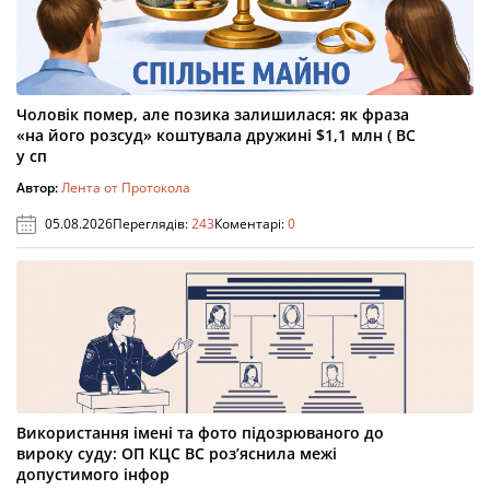
Чоловік помер, але позика залишилася: як фраза
«на його розсуд» коштувала дружині $1,1 млн ( ВС
у сп
Автор:
Лента от Протокола
05.08.2026
Переглядів:
243
Коментарі:
0
Використання імені та фото підозрюваного до
вироку суду: ОП КЦС ВС роз’яснила межі
допустимого інфор