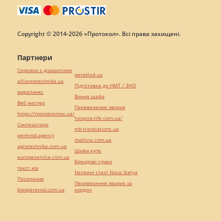
Copyright © 2014-2026 «Протокол». Всі права захищені.
Партнери
Сережки з діамантами
pereklad.ua
alliancetechnika.ua
Підготовка до НМТ / ЗНО
миралинкс
Винна шафа
Веб мастер
Перевезення хворих
https://motokosmos.ua/
hospice-life.com.ua/
Синтезатори
mk-translations.ua
perevod.agency
maltina.com.ua
agrotechnika.com.ua
Шафи купе
europeservice.com.ua
Брендові сумки
текст юа
Натяжні стелі Nova Stelya
Посилання
Перевезення хворих за
kievperevod.com.ua
кордон