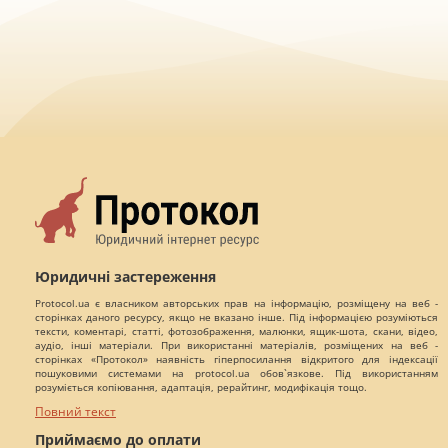
Юридичні застереження
Protocol.ua є власником авторських прав на інформацію, розміщену на веб -
сторінках даного ресурсу, якщо не вказано інше. Під інформацією розуміються
тексти, коментарі, статті, фотозображення, малюнки, ящик-шота, скани, відео,
аудіо, інші матеріали. При використанні матеріалів, розміщених на веб -
сторінках «Протокол» наявність гіперпосилання відкритого для індексації
пошуковими системами на protocol.ua обов`язкове. Під використанням
розуміється копіювання, адаптація, рерайтинг, модифікація тощо.
Повний текст
Приймаємо до оплати