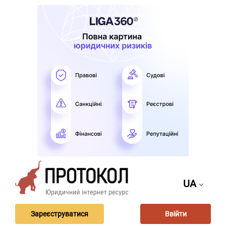
UA
Зареєструватися
Ввійти