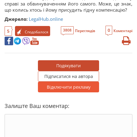
справі за обвинуваченням його самого. Може, це знак,
що колись хтось і йому присудить гідну компенсацію?
Джерело:
LegalHub.online
0
3808
5
Переглядів
Коментарі
Сподобалося
Подякувати
Підписатися на автора
Відключити рекламу
Залиште Ваш коментар: