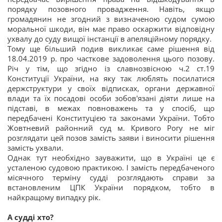
порядку позовного провадження. Навіть, якщо
громадянин не згодний з визначеною судом сумою
моральної шкоди, він має право оскаржити відповідну
ухвалу до суду вищої інстанції в апеляційному порядку.
Тому ще більший подив викликає саме рішення від
18.04.2019 р. про часткове задоволення цього позову.
Річ у тім, що згідно із славнозвісною ч.2 ст.19
Конституції України, на яку так люблять посилатися
держструктури у своїх відписках, органи державної
влади та їх посадові особи зобов'язані діяти лише на
підставі, в межах повноважень та у спосіб, що
передбачені Конституцією та законами України. Тобто
Жовтневий районний суд м. Кривого Рогу не міг
розглядати цей позов замість заяви і виносити рішення
замість ухвали.
Однак тут необхідно зауважити, що в Україні це є
усталеною судовою практикою. І замість передбаченого
місячного терміну судді розглядають справи за
встановленим ЦПК України порядком, тобто в
найкращому випадку рік.
А судді хто?