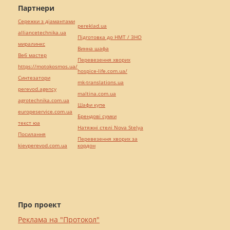
Партнери
Сережки з діамантами
pereklad.ua
alliancetechnika.ua
Підготовка до НМТ / ЗНО
миралинкс
Винна шафа
Веб мастер
Перевезення хворих
https://motokosmos.ua/
hospice-life.com.ua/
Синтезатори
mk-translations.ua
perevod.agency
maltina.com.ua
agrotechnika.com.ua
Шафи купе
europeservice.com.ua
Брендові сумки
текст юа
Натяжні стелі Nova Stelya
Посилання
Перевезення хворих за
kievperevod.com.ua
кордон
Про проект
Реклама на "Протокол"