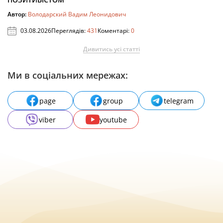
Автор:
Володарский Вадим Леонидович
03.08.2026
Переглядів:
431
Коментарі:
0
Дивитись усі статті
Ми в соціальних мережах:
page
group
telegram
viber
youtube