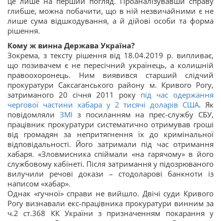
це лише на перший погляд. Проаналізувавши справу
глибше, можна побачити, що в ній незвичайними є не
лише сума відшкодування, а й дійові особи та форма
рішення.
Кому ж винна Держава Україна?
Зокрема, з тексту рішення від 18.04.2019 р. випливає,
що позивачем є не пересічний українець, а колишній
правоохоронець. Ним виявився старший слідчий
прокуратури Саксаганського району м. Кривого Рогу,
затриманого 20 січня 2011 року
під час одержання
чергової частини хабара у 2 тисячі доларів США
. Як
повідомляли
ЗМІ
з посиланням на прес-службу СБУ,
працівник прокуратури систематично отримував гроші
від громадян за непритягнення їх до кримінальної
відповідальності. Його затримали під час отримання
хабаря. «Зловмисника спіймали «на гарячому» в його
службовому кабінеті. Після затримання у підозрюваного
вилучили речові докази – стодоларові банкноти із
написом «хабар».
Однак «гучної» справи не вийшло. Двічі суди Кривого
Рогу визнавали екс-працівника прокуратури винним за
ч.2 ст.368 КК України з призначенням покарання у