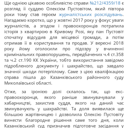
Ще однією цікавою особливістю справи
№212/4359/18
є
розгляд її суддею Олексієм Пустовітом, який півтора
роки тому став героєм
журналістських розслідувань
.
Нагадаємо коротко, що у жовтні 2017 року у фокус уваги
журналістів, а згодом і правоохоронців потрапила
історія з квартирою в Кривому Розі, яку пан Пустовіт
спочатку відсудив для місцевої громади, а потім
отримав її в користування та продав. У вересні 2018
року йому оголосили про підозру у вчиненні
кримінальних правопорушень, передбачених ч.4 ст.358
та ч.2 ст.190 КК України, тобто використання завідомо
підробленого документу і шахрайство, що завдало
значної шкоди потерпілому. Саме з цією кваліфікацією
справа пішла до Казанківського районного суду
Миколаївської області.
Отже, за іронією долі склалось так, що екс-
правоохоронця, якого раніше звинувачували у
хабарництві, захистив суддя, якого на даний час
звинувачують у шахрайстві. Та доля виявилася ще
більшою жартівницею і дозволила Олексію Пустовіту
винести благородне рішення саме того дня, коли
Казанківський суд призначив підготовче засідання у