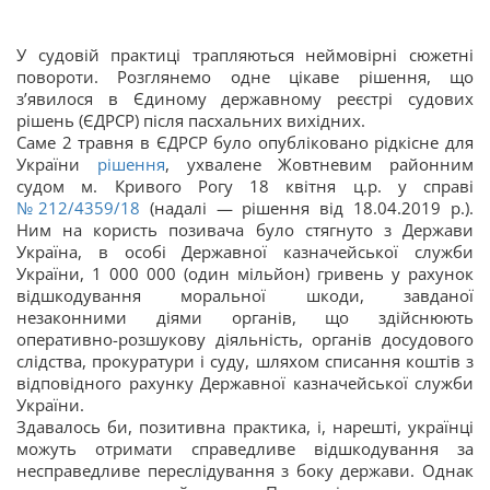
У судовій практиці трапляються неймовірні сюжетні
повороти. Розглянемо одне цікаве рішення, що
з’явилося в Єдиному державному реєстрі судових
рішень (ЄДРСР) після пасхальних вихідних.
Саме 2 травня в ЄДРСР було опубліковано рідкісне для
України
рішення
, ухвалене Жовтневим районним
судом м. Кривого Рогу 18 квітня ц.р. у справі
№212/4359/18
(надалі — рішення від 18.04.2019 р.).
Ним на користь позивача було стягнуто з Держави
Україна, в особі Державної казначейської служби
України, 1 000 000 (один мільйон) гривень у рахунок
відшкодування моральної шкоди, завданої
незаконними діями органів, що здійснюють
оперативно-розшукову діяльність, органів досудового
слідства, прокуратури і суду, шляхом списання коштів з
відповідного рахунку Державної казначейської служби
України.
Здавалось би, позитивна практика, і, нарешті, українці
можуть отримати справедливе відшкодування за
несправедливе переслідування з боку держави. Однак