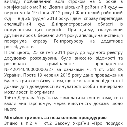
вигляді позбавлення волі строком на 5 років з
конфіскацією майна: Довгинцівський районний суду —
вироком від 19 січня 2012 року і Жовтневий районний
суд — від 26 грудня 2013 року. І двічі справу переглядав
апеляційний суд Дніпропетровської області із
скасуванням цих вироків. При цьому, скасувавши
другий вирок 6 березня 2014 року, апеляційна інстанція
повернула справу Генпрокурору на додаткове
розслідування.
Після цього, 25 квітня 2014 року, до Єдиного реєстру
досудових розслідувань було внесено відомості та
розпочато кримінальне провадження
№42014040000000327 за ознаками ч. 4 ст. 368 КК
України. Проте 19 червня 2015 року дане провадження
було закрито у зв’язку з тим, що не встановлені достатні
докази для доведеності винуватості особи і вичерпано
можливості їх отримати.
Тобто Держава Україна має виплатити кошти тому, кого
взяли «на гарячому», через відсутність доказів щодо
нього.
Мільйон гривень за незаконною процедурою
Згідно з п.2 ч.1 ст.2 Закону України «Про порядок