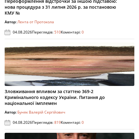
Переоформлення відстрочки за іншою підставою:
нова процедура з 31 липня 2026 р. за постановою
КМУ №
Автор:
Лента от Протокола
04.08.2026
Переглядів:
510
Коментарі:
0
Зловживання впливом за статтею 369-2
Кримінального кодексу України. Питання до
національної імплемен
Автор:
Буняк Валерій Сергійович
04.08.2026
Переглядів:
819
Коментарі:
0