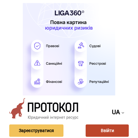
UA
Зареєструватися
Ввійти