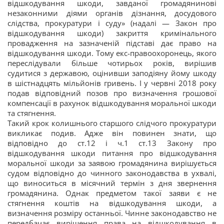
відшкодування шкоди, завданої громадянинові
незаконними діями органів дізнання, досудового
слідства, прокуратури і суду» (надалі — Закон про
відшкодування шкоди) закриття кримінального
провадження на зазначеній підставі дає право на
відшкодування шкоди. Тому екс-правоохоронець, якого
переслідували більше чотирьох років, вирішив
судитися з державою, оцінивши заподіяну йому шкоду
в шістнадцять мільйонів гривень. І у червні 2018 року
подав відповідний позов про визначення грошової
компенсації в рахунок відшкодування моральної шкоди
та стягнення.
Такий крок колишнього старшого слідчого прокуратури
викликає подив. Адже він повинен знати, що
відповідно до ст.12 і ч.1 ст.13 Закону про
відшкодування шкоди питання про відшкодування
моральної шкоди за заявою громадянина вирішується
судом відповідно до чинного законодавства в ухвалі,
що виноситься в місячний термін з дня звернення
громадянина. Однак предметом такої заяви є не
стягнення коштів на відшкодування шкоди, а
визначення розміру останньої. Чинне законодавство не
передбачає вирішення права на відшкодування в