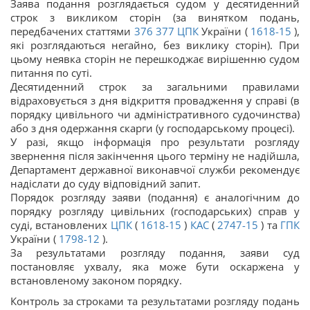
Заява подання розглядається судом у десятиденний
строк з викликом сторін (за винятком подань,
передбачених статтями
376
377
ЦПК
України (
1618-15
),
які розглядаються негайно, без виклику сторін). При
цьому неявка сторін не перешкоджає вирішенню судом
питання по суті.
Десятиденний строк за загальними правилами
відраховується з дня відкриття провадження у справі (в
порядку цивільного чи адміністративного судочинства)
або з дня одержання скарги (у господарському процесі).
У разі, якщо інформація про результати розгляду
звернення після закінчення цього терміну не надійшла,
Департамент державної виконавчої служби рекомендує
надіслати до суду відповідний запит.
Порядок розгляду заяви (подання) є аналогічним до
порядку розгляду цивільних (господарських) справ у
суді, встановлених
ЦПК
(
1618-15
)
КАС
(
2747-15
) та
ГПК
України (
1798-12
).
За результатами розгляду подання, заяви суд
постановляє ухвалу, яка може бути оскаржена у
встановленому законом порядку.
Контроль за строками та результатами розгляду подань