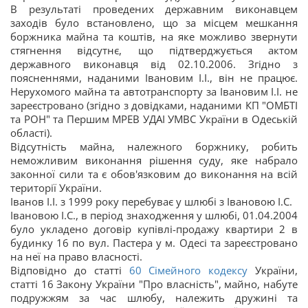
В результаті проведених державним виконавцем
заходів було встановлено, що за місцем мешкання
боржника майна та коштів, на яке можливо звернути
стягнення відсутнє, що підтверджується актом
державного виконавця від 02.10.2006. Згідно з
поясненнями, наданими Івановим І.І., він не працює.
Нерухомого майна та автотранспорту за Івановим І.І. не
зареєстровано (згідно з довідками, наданими КП "ОМБТІ
та РОН" та Першим МРЕВ УДАІ УМВС України в Одеській
області).
Відсутність майна, належного боржнику, робить
неможливим виконання рішення суду, яке набрало
законної сили та є обов'язковим до виконання на всій
території України.
Іванов І.І. з 1999 року перебуває у шлюбі з Івановою І.С.
Івановою І.С., в період знаходження у шлюбі, 01.04.2004
було укладено договір купівлі-продажу квартири 2 в
будинку 16 по вул. Пастера у м. Одесі та зареєстровано
на неї на право власності.
Відповідно до статті
60
Сімейного кодексу
України,
статті 16 Закону України "Про власність", майно, набуте
подружжям за час шлюбу, належить дружині та