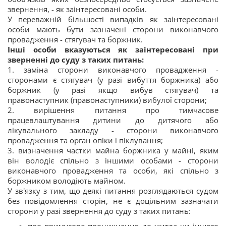
звернення, - як заінтересовані особи.
У переважній більшості випадків як заінтересовані
особи мають бути зазначені сторони виконавчого
провадження - стягувач та боржник.
Інші особи вказуються як заінтересовані при
зверненні до суду з таких питань:
1. заміна сторони виконавчого провадження -
сторонами є стягувач (у разі вибуття боржника) або
боржник (у разі якщо вибув стягувач) та
правонаступник (правонаступники) вибулої сторони;
2. вирішення питання про тимчасове
працевлаштування дитини до дитячого або
лікувального закладу - сторони виконавчого
провадження та орган опіки і піклування;
3. визначення частки майна боржника у майні, яким
він володіє спільно з іншими особами - сторони
виконавчого провадження та особи, які спільно з
боржником володіють майном.
У зв'язку з тим, що деякі питання розглядаються судом
без повідомлення сторін, не є доцільним зазначати
сторони у разі звернення до суду з таких питань: