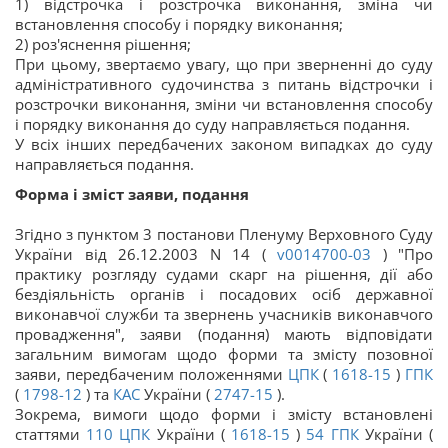
1) відстрочка і розстрочка виконання, зміна чи
встановлення способу і порядку виконання;
2) роз'яснення рішення;
При цьому, звертаємо увагу, що при зверненні до суду
адміністративного судочинства з питань відстрочки і
розстрочки виконання, зміни чи встановлення способу
і порядку виконання до суду направляється подання.
У всіх інших передбачених законом випадках до суду
направляється подання.
Форма і зміст заяви, подання
Згідно з пунктом 3 постанови Пленуму Верховного Суду
України від 26.12.2003 N 14 (
v0014700-03
) "Про
практику розгляду судами скарг на рішення, дії або
бездіяльність органів і посадових осіб державної
виконавчої служби та звернень учасників виконавчого
провадження", заяви (подання) мають відповідати
загальним вимогам щодо форми та змісту позовної
заяви, передбаченим положеннями
ЦПК
(
1618-15
)
ГПК
(
1798-12
) та
КАС
України (
2747-15
).
Зокрема, вимоги щодо форми і змісту встановлені
статтями
110
ЦПК
України (
1618-15
)
54
ГПК
України (