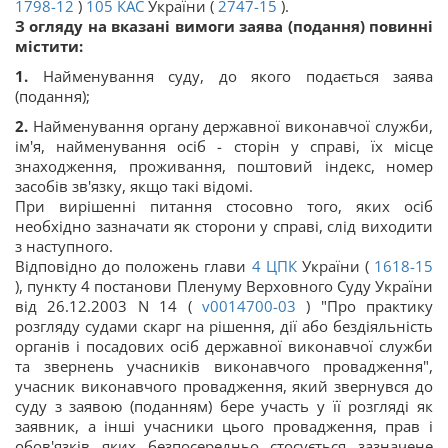
1798-12
)
105
КАС
України (
2747-15
).
З огляду на вказані вимоги заява (подання) повинні
містити:
1.
Найменування суду, до якого подається заява
(подання);
2.
Найменування органу державної виконавчої служби,
ім'я, найменування осіб - сторін у справі, їх місце
знаходження, проживання, поштовий індекс, номер
засобів зв'язку, якщо такі відомі.
При вирішенні питання стосовно того, яких осіб
необхідно зазначати як сторони у справі, слід виходити
з наступного.
Відповідно до положень глави
4
ЦПК
України (
1618-15
), пункту 4 постанови Пленуму Верховного Суду України
від 26.12.2003 N 14 (
v0014700-03
) "Про практику
розгляду судами скарг на рішення, дії або бездіяльність
органів і посадових осіб державної виконавчої служби
та звернень учасників виконавчого провадження",
учасник виконавчого провадження, який звернувся до
суду з заявою (поданням) бере участь у її розгляді як
заявник, а інші учасники цього провадження, прав і
обов'язків яких безпосередньо стосується зазначене