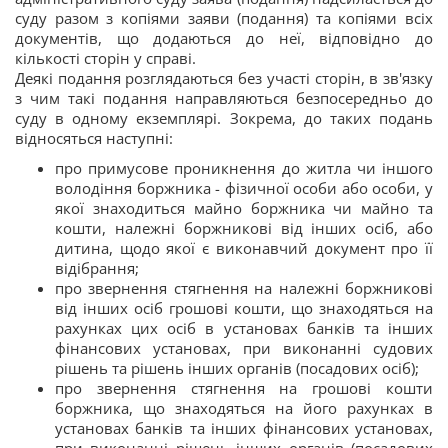
суду разом з копіями заяви (подання) та копіями всіх
документів, що додаються до неї, відповідно до
кількості сторін у справі.
Деякі подання розглядаються без участі сторін, в зв'язку
з чим такі подання направляються безпосередньо до
суду в одному екземплярі. Зокрема, до таких подань
відносяться наступні:
про примусове проникнення до житла чи іншого
володіння боржника - фізичної особи або особи, у
якої знаходиться майно боржника чи майно та
кошти, належні боржникові від інших осіб, або
дитина, щодо якої є виконавчий документ про її
відібрання;
про звернення стягнення на належні боржникові
від інших осіб грошові кошти, що знаходяться на
рахунках цих осіб в установах банків та інших
фінансових установах, при виконанні судових
рішень та рішень інших органів (посадових осіб);
про звернення стягнення на грошові кошти
боржника, що знаходяться на його рахунках в
установах банків та інших фінансових установах,