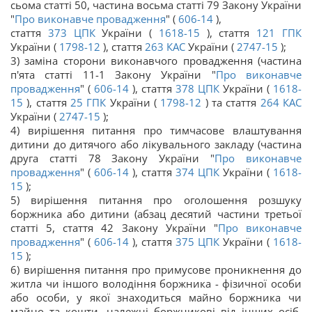
сьома статті 50, частина восьма статті 79 Закону України
"
Про виконавче провадження
" (
606-14
),
стаття
373
ЦПК
України (
1618-15
), стаття
121
ГПК
України (
1798-12
), стаття
263
КАС
України (
2747-15
);
3) заміна сторони виконавчого провадження (частина
п'ята статті 11-1 Закону України "
Про виконавче
провадження
" (
606-14
), стаття
378
ЦПК
України (
1618-
15
), стаття
25
ГПК
України (
1798-12
) та стаття
264
КАС
України (
2747-15
);
4) вирішення питання про тимчасове влаштування
дитини до дитячого або лікувального закладу (частина
друга статті 78 Закону України "
Про виконавче
провадження
" (
606-14
), стаття
374
ЦПК
України (
1618-
15
);
5) вирішення питання про оголошення розшуку
боржника або дитини (абзац десятий частини третьої
статті 5, стаття 42 Закону України "
Про виконавче
провадження
" (
606-14
), стаття
375
ЦПК
України (
1618-
15
);
6) вирішення питання про примусове проникнення до
житла чи іншого володіння боржника - фізичної особи
або особи, у якої знаходиться майно боржника чи
майно та кошти, належні боржникові від інших осіб,