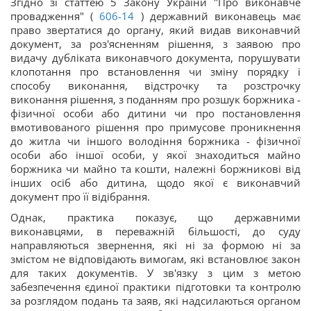
Згідно зі статтею 5 Закону України "Про виконавче
провадження" (
606-14
) державний виконавець має
право звертатися до органу, який видав виконавчий
документ, за роз'ясненням рішення, з заявою про
видачу дубліката виконавчого документа, порушувати
клопотання про встановлення чи зміну порядку і
способу виконання, відстрочку та розстрочку
виконання рішення, з поданням про розшук боржника -
фізичної особи або дитини чи про постановлення
вмотивованого рішення про примусове проникнення
до житла чи іншого володіння боржника - фізичної
особи або іншої особи, у якої знаходиться майно
боржника чи майно та кошти, належні боржникові від
інших осіб або дитина, щодо якої є виконавчий
документ про її відібрання.
Однак, практика показує, що державними
виконавцями, в переважній більшості, до суду
направляються звернення, які ні за формою ні за
змістом не відповідають вимогам, які встановлює закон
для таких документів. У зв'язку з цим з метою
забезпечення єдиної практики підготовки та контролю
за розглядом подань та заяв, які надсилаються органом