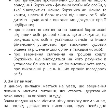
про примусове проникнення до житла чи іншого
володіння боржника - фізичної особи або особи, у
якої знаходиться майно боржника чи майно та
кошти, належні боржникові від інших осіб, або
дитина, щодо якої є виконавчий документ про її
відібрання;
про звернення стягнення на належні боржникові
від інших осіб грошові кошти, що знаходяться на
рахунках цих осіб в установах банків та інших
фінансових установах, при виконанні судових
рішень та рішень інших органів (посадових осіб);
про звернення стягнення на грошові кошти
боржника, що знаходяться на його рахунках в
установах банків та інших фінансових установах,
при виконанні рішень інших органів (посадових
осіб).
3.
Зміст вимог.
В даному випадку мається на увазі, що звернення
повинно містити питання, які ставить державний
виконавець на вирішення суду.
Заява (подання) має містити чітку вказівку яким чином,
на погляд державного виконавця, суду необхідно