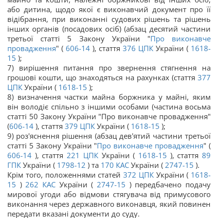
або дитина, щодо якої є виконавчий документ про її
відібрання, при виконанні судових рішень та рішень
інших органів (посадових осіб) (абзац десятий частини
третьої статті 5 Закону України "
Про виконавче
провадження
" (
606-14
), стаття
376
ЦПК
України (
1618-
15
);
7) вирішення питання про звернення стягнення на
грошові кошти, що знаходяться на рахунках (стаття
377
ЦПК
України (
1618-15
);
8) визначення частки майна боржника у майні, яким
він володіє спільно з іншими особами (частина восьма
статті 50 Закону України "Про виконавче провадження"
(
606-14
), стаття
379
ЦПК
України (
1618-15
);
9) роз'яснення рішення (абзац дев'ятий частини третьої
статті 5 Закону України "
Про виконавче провадження
" (
606-14
), стаття
221
ЦПК
України (
1618-15
), стаття
89
ГПК
України (
1798-12
) та
170
КАС
України (
2747-15
).
Крім того, положеннями статей
372
ЦПК
України (
1618-
15
)
262
КАС
України (
2747-15
) передбачено подачу
мирової угоди або відмови стягувача від примусового
виконання через державного виконавця, який повинен
передати вказані документи до суду.