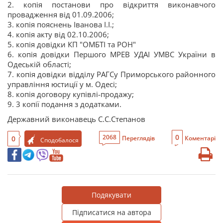
2. копія постанови про відкриття виконавчого
провадження від 01.09.2006;
3. копія пояснень Іванова І.І.;
4. копія акту від 02.10.2006;
5. копія довідки КП "ОМБТІ та РОН"
6. копія довідки Першого МРЕВ УДАІ УМВС України в
Одеській області;
7. копія довідки відділу РАГСу Приморського районного
управління юстиції у м. Одесі;
8. копія договору купівлі-продажу;
9. 3 копії подання з додатками.
Державний виконавець С.С.Степанов
0
2068
0
Переглядів
Коментарі
Сподобалося
Подякувати
Підписатися на автора