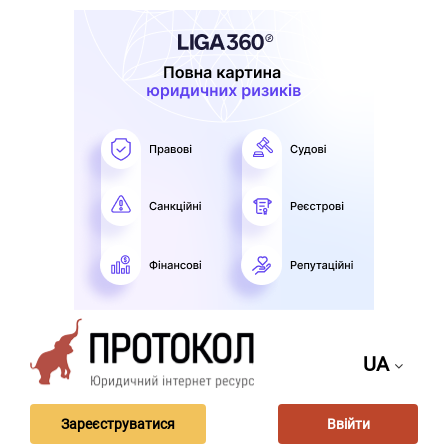
UA
Зареєструватися
Ввійти