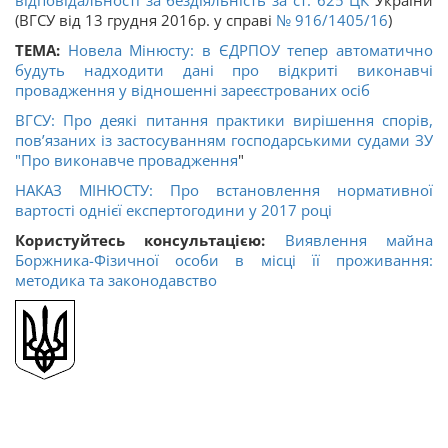
відповідальності за бездіяльність за ст.
625
ЦК
України
(ВГСУ від 13 грудня 2016р. у справі
№ 916/1405/16
)
ТЕМА:
Новела Мінюсту: в ЄДРПОУ тепер автоматично
будуть надходити дані про відкриті виконавчі
провадження у відношенні зареєстрованих осіб
ВГСУ: Про деякі питання практики вирішення спорів,
пов’язаних із застосуванням господарськими судами ЗУ
"
Про виконавче провадження
"
НАКАЗ МІНЮСТУ: Про встановлення нормативної
вартості однієї експертогодини у 2017 році
Користуйтесь консультацією:
Виявлення майна
Боржника-Фізичної особи в місці її проживання:
методика та законодавство