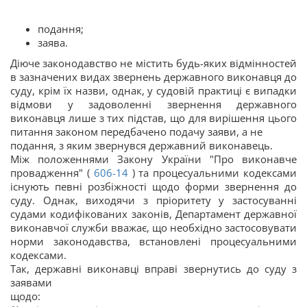
подання;
заява.
Діюче законодавство не містить будь-яких відмінностей
в зазначених видах звернень державного виконавця до
суду, крім їх назви, однак, у судовій практиці є випадки
відмови у задоволенні звернення державного
виконавця лише з тих підстав, що для вирішення цього
питання законом передбачено подачу заяви, а не
подання, з яким звернувся державний виконавець.
Між положеннями Закону України "Про виконавче
провадження" (
606-14
) та процесуальними кодексами
існують певні розбіжності щодо форми звернення до
суду. Однак, виходячи з пріоритету у застосуванні
судами кодифікованих законів, Департамент державної
виконавчої служби вважає, що необхідно застосовувати
норми законодавства, встановлені процесуальними
кодексами.
Так, державні виконавці вправі звернутись до суду з
заявами
щодо: