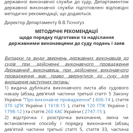
державної виконавчої служби до суду, Департаментом
державної виконавчої служби підготовлені відповідні
методичні рекомендації, що додаються.
Директор Департаменту В.В.Тісногуз
МЕТОДИЧНІ РЕКОМЕНДАЦІЇ
щодо порядку підготовки та надіслання
державними виконавцями до суду подань і заяв
Випадки та види звернень державних виконавців до
судів при здійсненні виконавчого провадження
Державний виконавець при здійсненні виконавчого
провадження має право звернутися до суду для
вирішення наступних питань:
1) видача дубліката виконавчого листа або судового
наказу (абзац дев'ятий частини третьої статті 5 Закону
України "
Про виконавче провадження
" (
606-14
), стаття
370
ЦПК
України (
1618-15
), стаття
120
ГПК
України (
1798-12
) та стаття
260
КАС
України (
2747-15
);
2) відстрочка і розстрочка виконання, зміна чи
встановлення способу і порядку виконання (абзац
дев'ятий частини третьої статті 5, стаття 33, частина