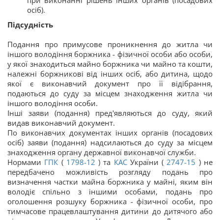
при виконанні рішень інших органів (посадових
осіб).
Підсудність
Подання про примусове проникнення до житла чи
іншого володіння боржника - фізичної особи або особи,
у якої знаходиться майно боржника чи майно та кошти,
належні боржникові від інших осіб, або дитина, щодо
якої є виконавчий документ про її відібрання,
подаються до суду за місцем знаходження житла чи
іншого володіння особи.
Інші заяви (подання) пред'являються до суду, який
видав виконавчий документ.
По виконавчих документах інших органів (посадових
осіб) заяви (подання) надсилаються до суду за місцем
знаходження органу державної виконавчої служби.
Нормами
ГПК
(
1798-12
) та
КАС
України (
2747-15
) не
передбачено можливість розгляду подань про
визначення частки майна боржника у майні, яким він
володіє спільно з іншими особами, подань про
оголошення розшуку боржника - фізичної особи, про
тимчасове працевлаштування дитини до дитячого або