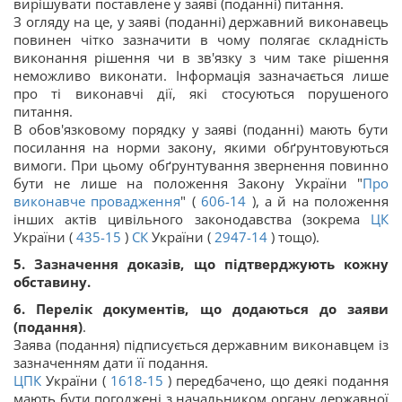
вирішувати поставлене у заяві (поданні) питання.
З огляду на це, у заяві (поданні) державний виконавець
повинен чітко зазначити в чому полягає складність
виконання рішення чи в зв'язку з чим таке рішення
неможливо виконати. Інформація зазначається лише
про ті виконавчі дії, які стосуються порушеного
питання.
В обов'язковому порядку у заяві (поданні) мають бути
посилання на норми закону, якими обґрунтовуються
вимоги. При цьому обґрунтування звернення повинно
бути не лише на положення Закону України "
Про
виконавче провадження
" (
606-14
), а й на положення
інших актів цивільного законодавства (зокрема
ЦК
України (
435-15
)
СК
України (
2947-14
) тощо).
5. Зазначення доказів, що підтверджують кожну
обставину.
6. Перелік документів, що додаються до заяви
(подання)
.
Заява (подання) підписується державним виконавцем із
зазначенням дати її подання.
ЦПК
України (
1618-15
) передбачено, що деякі подання
мають бути погоджені з начальником органу державної