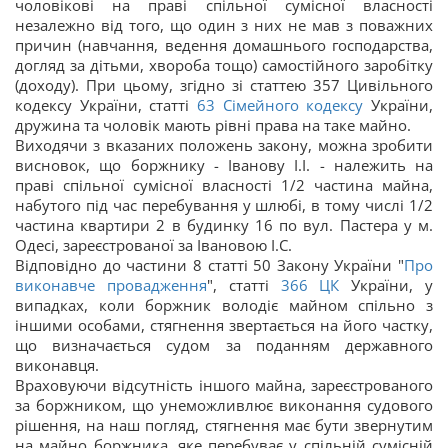
чоловікові на праві спільної сумісної власності
незалежно від того, що один з них не мав з поважних
причин (навчання, ведення домашнього господарства,
догляд за дітьми, хвороба тощо) самостійного заробітку
(доходу). При цьому, згідно зі статтею 357 Цивільного
кодексу України, статті
63
Сімейного кодексу
України,
дружина та чоловік мають рівні права на таке майно.
Виходячи з вказаних положень закону, можна зробити
висновок, що боржнику - Іванову І.І. - належить на
праві спільної сумісної власності 1/2 частина майна,
набутого під час перебування у шлюбі, в тому числі 1/2
частина квартири 2 в будинку 16 по вул. Пастера у м.
Одесі, зареєстрованої за Івановою І.С.
Відповідно до частини 8 статті 50 Закону України "
Про
виконавче провадження
", статті
366
ЦК
України, у
випадках, коли боржник володіє майном спільно з
іншими особами, стягнення звертається на його частку,
що визначається судом за поданням державного
виконавця.
Враховуючи відсутність іншого майна, зареєстрованого
за боржником, що унеможливлює виконання судового
рішення, на наш погляд, стягнення має бути звернутим
на майно боржника, яке перебуває у спільній сумісній