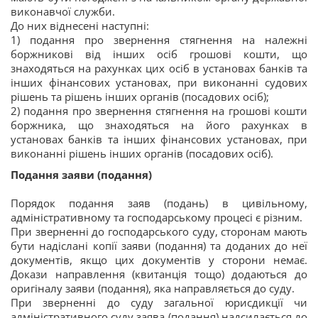
виконавчої служби.
До них віднесені наступні:
1) подання про звернення стягнення на належні
боржникові від інших осіб грошові кошти, що
знаходяться на рахунках цих осіб в установах банків та
інших фінансових установах, при виконанні судових
рішень та рішень інших органів (посадових осіб);
2) подання про звернення стягнення на грошові кошти
боржника, що знаходяться на його рахунках в
установах банків та інших фінансових установах, при
виконанні рішень інших органів (посадових осіб).
Подання заяви (подання)
Порядок подання заяв (подань) в цивільному,
адміністративному та господарському процесі є різним.
При зверненні до господарського суду, сторонам мають
бути надіслані копії заяви (подання) та доданих до неї
документів, якщо цих документів у сторони немає.
Докази направлення (квитанція тощо) додаються до
оригіналу заяви (подання), яка направляється до суду.
При зверненні до суду загальної юрисдикції чи
адміністративного суду заява (подання) надсилається до