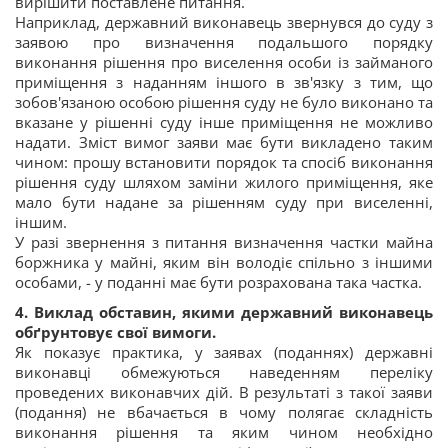
вирішити поставлене питання.
Наприклад, державний виконавець звернувся до суду з
заявою про визначення подальшого порядку
виконання рішення про виселення особи із займаного
приміщення з наданням іншого в зв'язку з тим, що
зобов'язаною особою рішення суду не було виконано та
вказане у рішенні суду інше приміщення не можливо
надати. Зміст вимог заяви має бути викладено таким
чином: прошу встановити порядок та спосіб виконання
рішення суду шляхом заміни жилого приміщення, яке
мало бути надане за рішенням суду при виселенні,
іншим.
У разі звернення з питання визначення частки майна
боржника у майні, яким він володіє спільно з іншими
особами, - у поданні має бути розрахована така частка.
4. Виклад обставин, якими державний виконавець
обґрунтовує свої вимоги.
Як показує практика, у заявах (поданнях) державні
виконавці обмежуються наведенням переліку
проведених виконавчих дій. В результаті з такої заяви
(подання) не вбачається в чому полягає складність
виконання рішення та яким чином необхідно