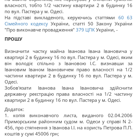
власності, тобто 1/2 частину квартири 2 в будинку 16
по вул. Пастера у м. Одесі.
На підставі викладеного, керуючись статтями
60
63
Сімейного кодексу
України, статті 50 Закону України
"Про виконавче провадження"
379
ЦПК
України, -
ПРОШУ
Визначити частку майна Іванова Івана Івановича у
квартирі 2 в будинку 16 по вул. Пастера у м. Одесі, яким
він володіє спільно з Івановою І.С. визнавши за
Івановим Іваном Івановичем право власності на 1/2
частини квартири 2 в будинку 16 по вул. Пастера у м.
Одесі.
Зобов'язати Іванова Івана Івановича здійснити
державну реєстрацію права власності на 1/2 частину
квартири 2 в будинку 16 по вул. Пастера у м. Одесі.
Додаток:
1. копія виконавчого листа, виданого 02.04.2006
Приморським районним судом м. Одеси у справі N 2-
456, про стягнення з Іванова І.І. на користь Петрова П.П.
коштів у сумі 45006 грн;