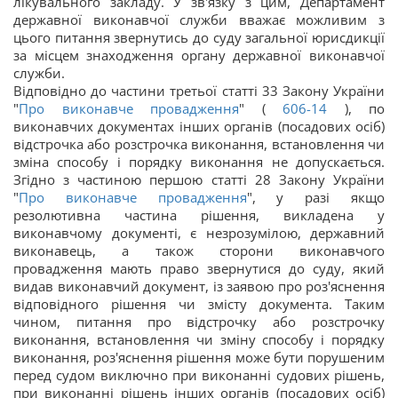
лікувального закладу. У зв'язку з цим, Департамент
державної виконавчої служби вважає можливим з
цього питання звернутись до суду загальної юрисдикції
за місцем знаходження органу державної виконавчої
служби.
Відповідно до частини третьої статті 33 Закону України
"
Про виконавче провадження
" (
606-14
), по
виконавчих документах інших органів (посадових осіб)
відстрочка або розстрочка виконання, встановлення чи
зміна способу і порядку виконання не допускається.
Згідно з частиною першою статті 28 Закону України
"
Про виконавче провадження
", у разі якщо
резолютивна частина рішення, викладена у
виконавчому документі, є незрозумілою, державний
виконавець, а також сторони виконавчого
провадження мають право звернутися до суду, який
видав виконавчий документ, із заявою про роз'яснення
відповідного рішення чи змісту документа. Таким
чином, питання про відстрочку або розстрочку
виконання, встановлення чи зміну способу і порядку
виконання, роз'яснення рішення може бути порушеним
перед судом виключно при виконанні судових рішень,
при виконанні рішень інших органів (посадових осіб)