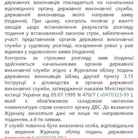
державних виконавців покладається на начальника
відповідного органу державної виконавчої служби,
державний виконавець якого направив заяву
(подання). При цьому, контроль полягає у вжитті
заходів щодо встановлення результатів розгляду
подання у встановлений законом строк, забезпечення
участі представників органів державної виконавчої
служби у судовому розгляді, оскарження ухвал у разі
відмови у задоволенні заяви (подання).
Контроль за строками розгляду заяв (подань)
здійснюється начальниками органів державної
виконавчої служби згідно з Журналом обліку подань
державних виконавців (абзац другий пункту 3.15
Інструкції з діловодства в органах державної
виконавчої служби, затвердженої наказом Міністерства
юстиції України від 05.07.1999 N 470/7 (
v0470323-99
),
який є обов'язковою складовою частиною
номенклатури справ кожного органу ДВС. До вказаного
Журналу заносяться дані не лише по направленим
поданням, а й по заявам.
У службі повинна бути визначена особа, відповідальна
за ведення Журналу обліку подань державних
виконавців (
v0470323-99
).