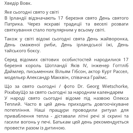
Хведір Вовк.
Яке сьогодні свято у світі
В Ірландії відзначають 17 березня свято День святого
Патрика. Через яскраві традиції та веселі розваги
святкування стало популярним у всьому світі.
Також у світі відомі сьогодні свята День жайворонка,
День смаженої риби, День ірландської їжі, День
тайського боксу.
Серед відомих світових особистостей народилися 17
березня король Шотландії Яків IV, інженер Готтліб
Даймлер, письменник Вільям Гібсон, актор Курт Рассел,
модельєр Александр Макквін, співачка Граймс.
Що за свято сьогодні / фото Dr. Georg Wietschorke,
PixabayЩо за свято сьогодні за народним календарем
У народі свято сьогодні відоме під назвою Олекса
Теплий. Часто в цей день приходить довгоочікуване
потепління. Наші пращури проводили ритуал для
приваблення тепла - діставали літні речі зі скрині та
гасили вогонь у печі. Батькам цей день рекомендується
провести разом із дитиною.