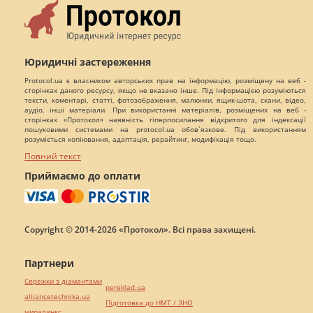
Юридичні застереження
Protocol.ua є власником авторських прав на інформацію, розміщену на веб -
сторінках даного ресурсу, якщо не вказано інше. Під інформацією розуміються
тексти, коментарі, статті, фотозображення, малюнки, ящик-шота, скани, відео,
аудіо, інші матеріали. При використанні матеріалів, розміщених на веб -
сторінках «Протокол» наявність гіперпосилання відкритого для індексації
пошуковими системами на protocol.ua обов`язкове. Під використанням
розуміється копіювання, адаптація, рерайтинг, модифікація тощо.
Повний текст
Приймаємо до оплати
Copyright © 2014-2026 «Протокол». Всі права захищені.
Партнери
Сережки з діамантами
pereklad.ua
alliancetechnika.ua
Підготовка до НМТ / ЗНО
миралинкс