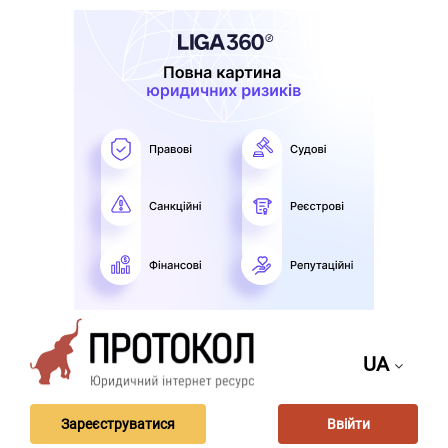
UA
Зареєструватися
Ввійти