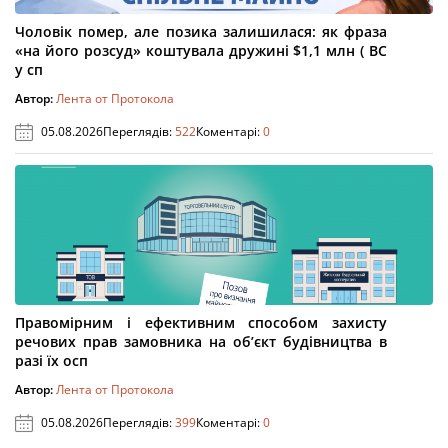
Чоловік помер, але позика залишилася: як фраза
«на його розсуд» коштувала дружині $1,1 млн ( ВС
у сп
Автор:
Лента от Протокола
05.08.2026
Переглядів:
522
Коментарі:
0
Правомірним і ефективним способом захисту
речових прав замовника на об’єкт будівництва в
разі їх осп
Автор:
Лента от Протокола
05.08.2026
Переглядів:
399
Коментарі:
0