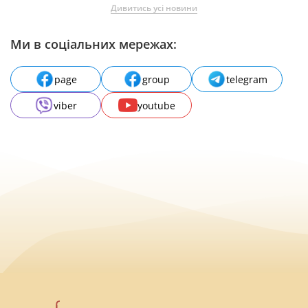
Дивитись усі новини
Ми в соціальних мережах:
page
group
telegram
viber
youtube