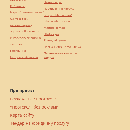
Винна шафа
Веб мастер
Перевезення хворих
https://motokosmos.ua/
hospice-life.com.ua/
Синтезатори
mk-translations.ua
perevod.agency
maltina.com.ua
agrotechnika.com.ua
Шафи купе
europeservice.com.ua
Брендові сумки
текст юа
Натяжні стелі Nova Stelya
Посилання
Перевезення хворих за
kievperevod.com.ua
кордон
Про проект
Реклама на "Протокол"
"Протокол" без реклами!
Карта сайту
Тендер на юридичну послугу