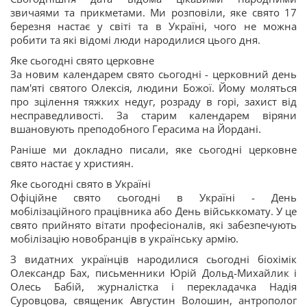
звичаями та прикметами. Ми розповіли, яке свято 17
березня настає у світі та в Україні, чого не можна
робити та які відомі люди народилися цього дня.
Яке сьогодні свято церковне
За новим календарем свято сьогодні - церковний день
пам'яті святого Олексія, людини Божої. Йому моляться
про зцілення тяжких недуг, розраду в горі, захист від
несправедливості. За старим календарем віряни
вшановують преподобного Герасима на Йордані.
Раніше ми докладно писали, яке сьогодні церковне
свято настає у християн.
Яке сьогодні свято в Україні
Офіційне свято сьогодні в Україні - День
мобілізаційного працівника або День військкомату. У це
свято прийнято вітати професіоналів, які забезпечують
мобілізацію новобранців в українську армію.
З видатних українців народилися сьогодні біохімік
Олександр Бах, письменники Юрій Дольд-Михайлик і
Олесь Бабій, журналістка і перекладачка Надія
Суровцова, священик Августин Волошин, антрополог