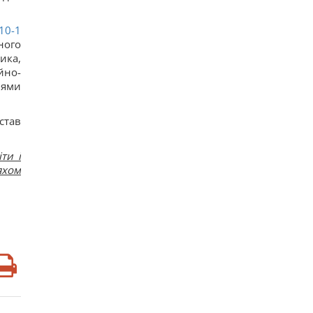
10-1
ного
ика,
йно-
лями
став
ти і
яхом