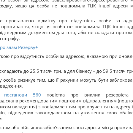
ядку, якщо ця особа не повідомила ТЦК іншої адреси м
 проставлено відмітку про відсутність особи за адр
я проживання, якщо ця особа не повідомила ТЦК іншої ад
ідтвердним документом для того, аби не складати протоко
я штрафу.
про злам Резерву+
ткою про відсутність особи за адресою, вказаною при оновл
ладають до 25,5 тисяч грн, а для бізнесу – до 59,5 тисяч гр
у особа ризикує тим, що її рахунки можуть бути заблокован
овадження.
до
постанови 560
повістка про виклик резервіста
 надіслана рекомендованим поштовим відправленням (пошт
писом вкладення) з повідомленням про вручення на адресу 
ів, відведених законодавством на уточнення своїх облік
я.
істом або військовозобов’язаним своєї адреси місця прожив