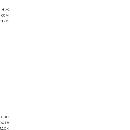
 ніж
иком
стки
 про
роте
ядок