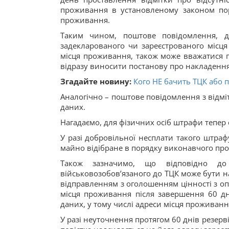
проживання в установленому законом пор
проживання.
Таким чином, поштове повідомлення, де
задекларованого чи зареєстрованого місц
місця проживання, також може вважатися п
відразу виносити постанову про накладенн
Згадайте новину:
Кого НЕ бачить ТЦК або 
Аналогічно – поштове повідомлення з відмі
даних.
Нагадаємо, для фізичних осіб штрафи тепер ск
У разі добровільної несплати такого штраф
майно відібране в порядку виконавчого пр
Також зазначимо, що відповідно 
військовозобов’язаного до ТЦК може бути
відправленням з оголошенням цінності з о
місця проживання після завершення 60 дн
даних, у тому числі адреси місця проживанн
У разі неуточнення протягом 60 днів резерв