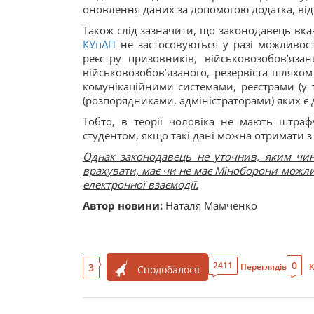
оновлення даних за допомогою додатка, від
Також слід зазначити, що законодавець вка
КУпАП
не застосовуються у разі можливос
реєстру призовників, військовозобов’яза
військовозобов’язаного, резервіста шляхо
комунікаційними системами, реєстрами (у 
(розпорядниками, адміністраторами) яких є 
Тобто, в теорії чоловіка не мають штраф
студентом, якщо такі дані можна отримати з
Однак законодавець не уточнив, яким чин
врахувати, має чи не має Міноборони можли
електронної взаємодії.
Автор новини:
Наталя Мамченко
0
2411
3
Переглядів
К
Сподобалося