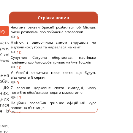
Стрічка новин
Частина ракети SpaceX розбилася об Місяць:
аму
вчені розповіли про побачене в телескоп
6
ість
Нікітюк з однорічним сином вирушила на
відпочинок у гори та нарвалася на хейт
рв+,
10
К не
Супутник Сатурна обертається настільки
ення
повільно, що його доба триває майже 16 днів
10
У Україні з'явиться нове свято: що будуть
ання
відзначати 8 серпня
оби.
9
о до
7 серпня: церковне свято сьогодні, чому
них,
потрібно обов’язково подати милостиню
17
дних
Нацбанк послабив гривню: офіційний курс
тися
валют на п’ятницю
я із
10
Росіяни завдали ударів по Дніпропетровщині:
загинуло пʼятеро людей, багато поранених
ми,
15
ону,