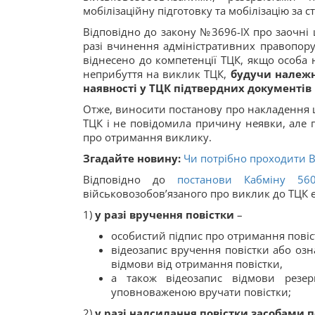
мобілізаційну підготовку та мобілізацію за с
Відповідно до закону №3696-IX про заочні 
разі вчинення адміністративних правопору
віднесено до компетенції ТЦК, якщо особа
неприбуття на виклик ТЦК,
будучи належ
наявності у ТЦК підтвердних документів
Отже, виносити постанову про накладення ш
ТЦК і не повідомила причину неявки, але 
про отримання виклику.
Згадайте новину:
Чи потрібно проходити ВЛ
Відповідно до
постанови Кабміну 56
військовозобов’язаного про виклик до ТЦК є
1)
у разі вручення повістки
–
особистий підпис про отримання повіс
відеозапис вручення повістки або озна
відмови від отримання повістки,
а також відеозапис відмови резерв
уповноваженою вручати повістки;
2)
у разі надсилання повістки засобами п