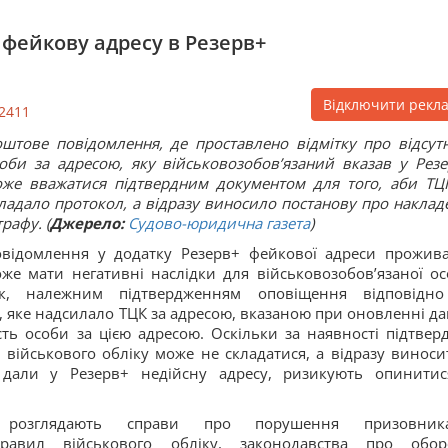
 фейкову адресу в Резерв+
Відключити рекл
2411
штове повідомлення, де проставлено відмітку про відсутн
оби за адресою, яку військовозобов’язаний вказав у Резе
же вважатися підтвердним документом для того, аби ТЦ
ладало протокол, а відразу виносило постанову про наклад
рафу. (
Джерело:
Судово-юридична газета
)
відомлення у додатку Резерв+ фейкової адреси прожив
же мати негативні наслідки для військовозобов’язаної ос
ак, належним підтвердженням оповіщення відповідн
 яке надсилало ТЦК за адресою, вказаною при оновленні да
сть особи за цією адресою. Оскільки за наявності підтвер
військового обліку може не складатися, а відразу виноси
 дали у Резерв+ недійсну адресу, ризикують опинитис
зглядають справи про порушення призовника
 правил військового обліку, законодавства про обор