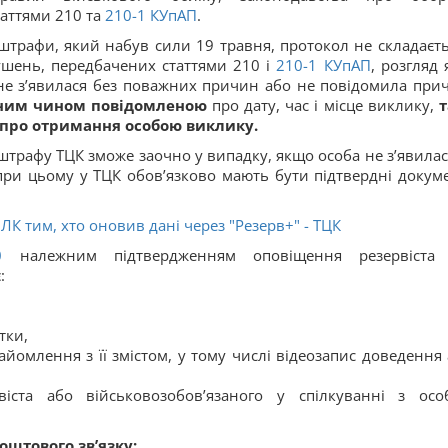
таттями 210 та
210-1
КУпАП
.
штрафи, який набув сили 19 травня, протокол не складаєть
шень, передбачених статтями 210 і
210-1
КУпАП
, розгляд 
 не з’явилася без поважних причин або не повідомила при
ним чином повідомленою
про дату, час і місце виклику,
т
 про отримання особою виклику.
трафу ТЦК зможе заочно у випадку, якщо особа не з’явилас
при цьому у ТЦК обов’язково мають бути підтвердні докум
К тим, хто оновив дані через "Резерв+" - ТЦК
0
належним підтвердженням оповіщення резервіста
:
тки,
йомлення з її змістом, у тому числі відеозапис доведення 
іста або військовозобов’язаного у спілкуванні з осо
оштового зв’язку: