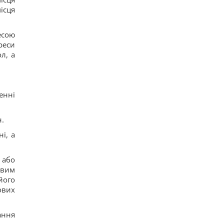
ісця
есою
реси
л, а
енні
н.
і, а
 або
овим
його
ових
ання