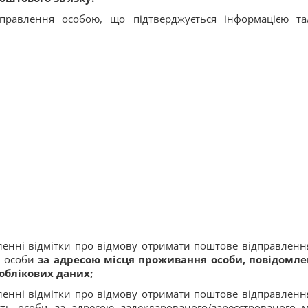
правлення особою, що підтверджується інформацією та
енні відмітки про відмову отримати поштове відправленн
ь особи
за адресою місця проживання особи, повідомл
 облікових даних;
енні відмітки про відмову отримати поштове відправленн
сть особи за адресою задекларованого/зареєстрованого м