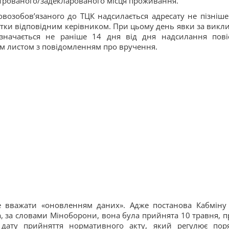
єстрованого/задекларованого місця проживання.
овозобов’язаного до ТЦК надсилається адресату не пізніше
істки відповідним керівником. При цьому день явки за викл
визначається не раніше 14 дня від дня надсилання пові
м листом з повідомленням про вручення.
 вважати «оновленням даних». Адже постанова Кабміну
, за словами Міноборони, вона була прийнята 10 травня, п
дату прийняття нормативного акту, який регулює пор