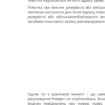
повістка надсилається на його адресу заре
Повістка про виклик резервіста або військ
протягом наступного дня після підпису пов
резервіста або військовозобов’язаного 
засобами поштового зв’язку рекомендовани
Однак тут є важливий момент – що саме
регулювання Резерв+ не опублікована. Хоча
жодних повідомлень про номер, назву, 