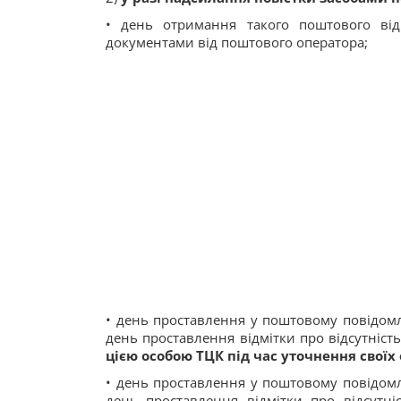
• день отримання такого поштового від
документами від поштового оператора;
• день проставлення у поштовому повідомл
день проставлення відмітки про відсутніст
цією особою ТЦК під час уточнення своїх
• день проставлення у поштовому повідомл
день проставлення відмітки про відсутні