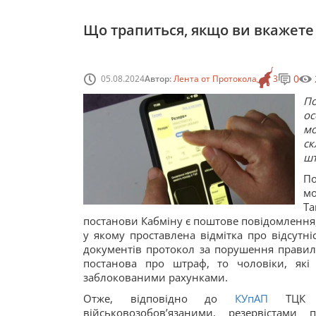
Що трапиться, якщо ви вкажете
0
05.08.2024
Автор:
Лента от Протокола
3
По
ос
мо
ск
шт
По
мо
Т
постанови Кабміну є поштове повідомлення,
у якому проставлена відмітка про відсутні
документів протокол за порушення правил 
постанова про штраф, то чоловіки, які
заблокованими рахунками.
Отже, відповідно до
КУпАП
ТЦК ро
військовозобов’язаними, резервістами