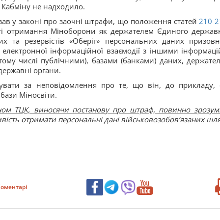
 Кабміну не надходило.
зав у законі про заочні штрафи, що положення статей
210
2
ті отримання Міноборони як держателем Єдиного держав
них та резервістів «Оберіг» персональних даних призовн
м електронної інформаційної взаємодії з іншими інформаці
тому числі публічними), базами (банками) даних, держате
державні органи.
увати за неповідомлення про те, що він, до прикладу, 
 бази Міносвіти.
ом ТЦК, виносячи постанову про штраф, повинно зрозумі
вість отримати персональні дані військовозобов’язаних шл
оментарі