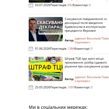
03.07.2026
Переглядів:
692
Коментарі:
0
Скасування повідомлення та
декларації після введення
будівництва в експлуатацію:
прецеденти Верховог
адвокат Васильев Паве
Автор:
Сергеевич
01.06.2026
Переглядів:
1384
Коментарі:
0
Штраф ТЦК при зміні місця
проживання: розбір судового
рішення про скасування штра
адвокат Васильев Паве
Автор:
Сергеевич
25.05.2026
Переглядів:
1097
Коментарі:
0
Ми в соціальних мережах: