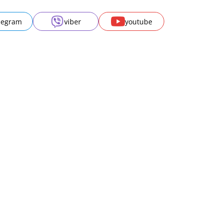
legram
viber
youtube