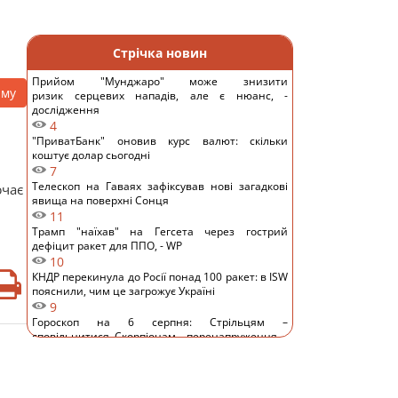
Стрічка новин
Прийом "Мунджаро" може знизити
аму
ризик серцевих нападів, але є нюанс, -
дослідження
4
"ПриватБанк" оновив курс валют: скільки
коштує долар сьогодні
7
Телескоп на Гаваях зафіксував нові загадкові
ючає
явища на поверхні Сонця
11
Трамп "наїхав" на Гегсета через гострий
дефіцит ракет для ППО, - WP
10
КНДР перекинула до Росії понад 100 ракет: в ISW
пояснили, чим це загрожує Україні
9
Гороскоп на 6 серпня: Стрільцям –
сповільнитися, Скорпіонам – перенапруження
13
6 серпня: церковне свято сьогодні, яка
прикмета на Яблучний Спас обіцяє щастя
13