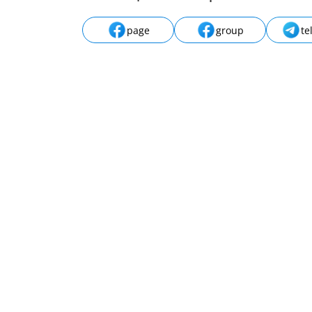
page
group
te