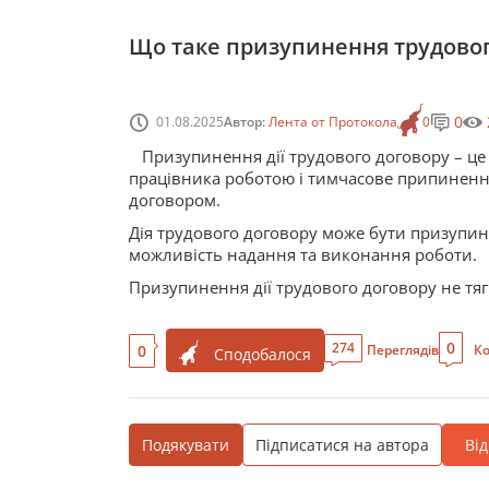
Що таке призупинення трудовог
0
01.08.2025
Автор:
Лента от Протокола
0
Призупинення дії трудового договору – ц
працівника роботою і тимчасове припинен
договором.
Дія трудового договору може бути призупине
можливість надання та виконання роботи.
Призупинення дії трудового договору не тя
0
274
0
Переглядів
Ко
Сподобалося
Подякувати
Підписатися на автора
Ві