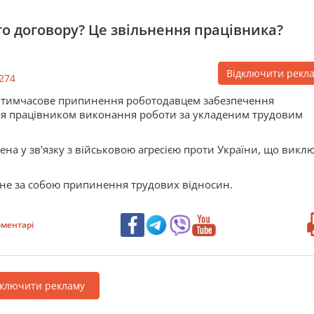
о договору? Це звільнення працівника?
Відключити рекл
274
е тимчасове припинення роботодавцем забезпечення
ня працівником виконання роботи за укладеним трудовим
на у зв'язку з військовою агресією проти України, що викл
гне за собою припинення трудових відносин.
ментарі
дключити рекламу