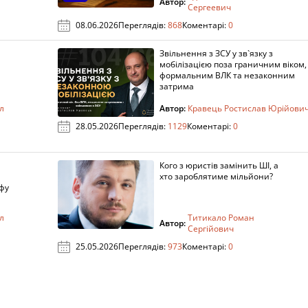
Автор:
Сергеевич
08.06.2026
Переглядів:
868
Коментарі:
0
Звільнення з ЗСУ у зв`язку з
мобілізацією поза граничним віком,
формальним ВЛК та незаконним
затрима
л
Автор:
Кравець Ростислав Юрійови
28.05.2026
Переглядів:
1129
Коментарі:
0
Кого з юристів замінить ШІ, а
хто зароблятиме мільйони?
фу
л
Титикало Роман
Автор:
Сергійович
25.05.2026
Переглядів:
973
Коментарі:
0