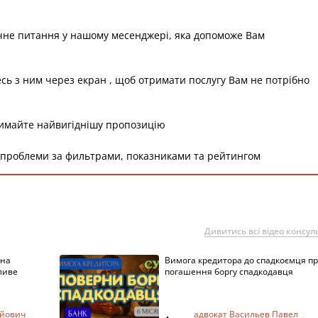
чне питання у нашому месенджері, яка допоможе Вам
есь з ним через екран , щоб отримати послугу Вам не потрібно
римайте найвигіднішу пропозицію
 проблеми за фильтрами, показниками та рейтингом
Дивитись всі відео консуль
 на
Вимога кредитора до спадкоємця п
ливе
погашення боргу спадкодавця
ійович
адвокат Васильев Павел