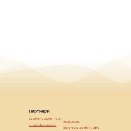
Партнери
Сережки з діамантами
pereklad.ua
alliancetechnika.ua
Підготовка до НМТ / ЗНО