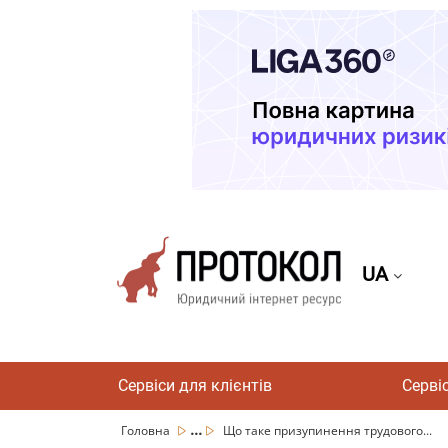
UA
Сервіси для клієнтів
Серві
...
Головна
Що таке призупинення трудового...