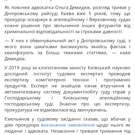
Як пояснює адвокатка Ольга Демидюк, розгляд триває у
Дніпровському райсуді Києва вже 5 років, тому що
прокурор оскаржує в апеляційному і Верховному судах
кожне рішення про звільнення інших фігурантів від
кримінальної відповідальності за строками давності.
—
У них є обвинувальний акт у Дніпровському суді, з
якого вони шматками висмикують якийсь фактаж і
кваліфікують за більш тяжкими статтями,
—
каже
Демидюк.
У 2019 році за клопотанням захисту Київський науково
дослідний інститут судових експертиз проводив
експертизу компʼютерної техніки і програмних
продуктів. Експерт не знайшов ознак втручання в
автоматизовану систему документообігу суду справ у
Господарському і Київському апеляційному
господарському суді. Знаючи про цю експертизу,
прокуратура не відмовилася від звинувачень.
Ємельянов у судовому засіданні сказав, що вбачає у
діях прокурора
виконання замовлення
щодо нього як
людини і адвоката. Незаконне і тривале тримання під