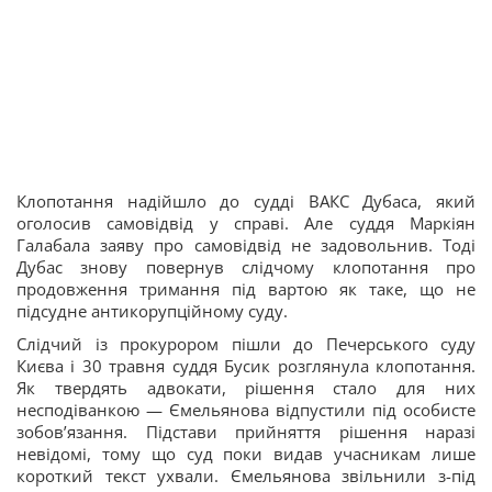
Клопотання надійшло до судді ВАКС Дубаса, який
оголосив самовідвід у справі. Але суддя Маркіян
Галабала заяву про самовідвід не задовольнив. Тоді
Дубас знову повернув слідчому клопотання про
продовження тримання під вартою як таке, що не
підсудне антикорупційному суду.
Слідчий із прокурором пішли до Печерського суду
Києва і 30 травня суддя Бусик розглянула клопотання.
Як твердять адвокати, рішення стало для них
несподіванкою — Ємельянова відпустили під особисте
зобовʼязання. Підстави прийняття рішення наразі
невідомі, тому що суд поки видав учасникам лише
короткий текст ухвали. Ємельянова звільнили з-під