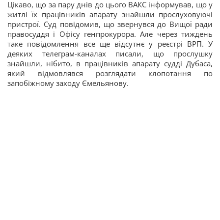
Цікаво, що за пару днів до цього ВАКС інформував, що у
житлі їх працівників апарату знайшли прослуховуючі
пристрої. Суд повідомив, що звернувся до Вищої ради
правосуддя і Офісу генпрокурора. Але через тиждень
таке повідомлення все ще відсутнє у реєстрі ВРП. У
деяких телеграм-каналах писали, що прослушку
знайшли, нібито, в працівників апарату судді Дубаса,
який відмовлявся розглядати клопотання по
запобіжному заходу Ємельянову.