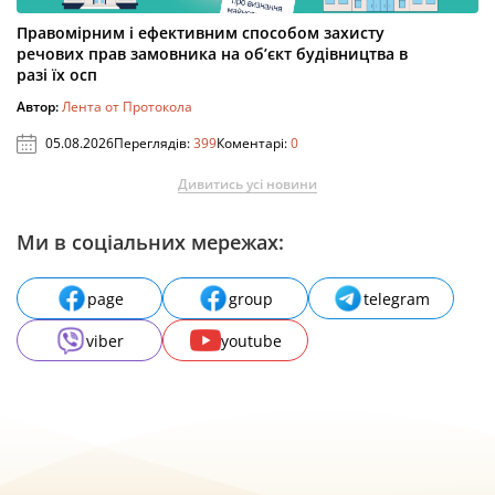
Правомірним і ефективним способом захисту
речових прав замовника на об’єкт будівництва в
разі їх осп
Автор:
Лента от Протокола
05.08.2026
Переглядів:
399
Коментарі:
0
Дивитись усі новини
Ми в соціальних мережах:
page
group
telegram
viber
youtube