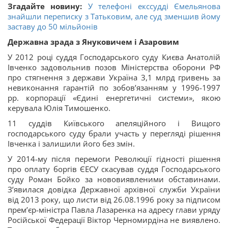
Згадайте новину:
У телефоні екссудді Ємельянова
знайшли переписку з Татьковим, але суд зменшив йому
заставу до 50 мільйонів
Державна зрада з Януковичем і Азаровим
У 2012 році суддя Господарського суду Києва Анатолій
Івченко задовольнив позов Міністерства оборони РФ
про стягнення з держави Україна 3,1 млрд гривень за
невиконання гарантій по зобовʼязанням у 1996-1997
рр. корпорації «Єдині енергетичні системи», якою
керувала Юлія Тимошенко.
11 суддів Київського апеляційного і Вищого
господарського суду брали участь у перегляді рішення
Івченка і залишили його без змін.
У 2014-му після перемоги Революції гідності рішення
про оплату боргів ЄЕСУ скасував суддя Господарського
суду Роман Бойко за нововиявленими обставинами.
Зʼявилася довідка Державної архівної служби України
від 2013 року, що листи від 26.08.1996 року за підписом
прем’єр-міністра Павла Лазаренка на адресу глави уряду
Російської Федерації Віктор Черномирдіна не виявлено.