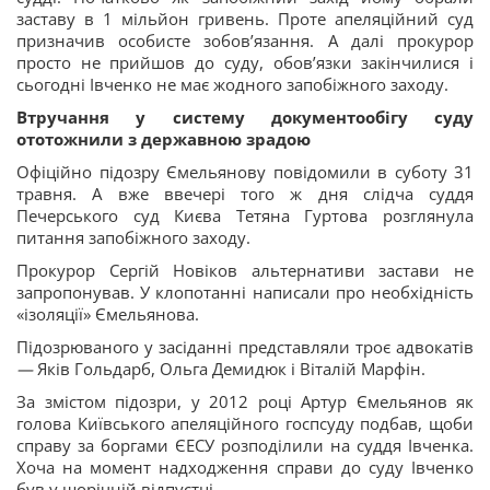
заставу в 1 мільйон гривень. Проте апеляційний суд
призначив особисте зобовʼязання. А далі прокурор
просто не прийшов до суду, обовʼязки закінчилися і
сьогодні Івченко не має жодного запобіжного заходу.
Втручання у систему документообігу суду
ототожнили з державною зрадою
Офіційно підозру Ємельянову повідомили в суботу 31
травня. А вже ввечері того ж дня слідча суддя
Печерського суд Києва Тетяна Гуртова розглянула
питання запобіжного заходу.
Прокурор Сергій Новіков альтернативи застави не
запропонував. У клопотанні написали про необхідність
«ізоляції» Ємельянова.
Підозрюваного у засіданні представляли троє адвокатів
—
Яків Гольдарб, Ольга Демидюк і Віталій Марфін.
За змістом підозри, у 2012 році Артур Ємельянов як
голова Київського апеляційного госпсуду подбав, щоби
справу за боргами ЄЕСУ розподілили на суддя Івченка.
Хоча на момент надходження справи до суду Івченко
був у щорічній відпустці.