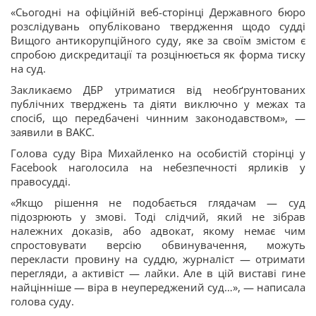
«Сьогодні на офіційній веб-сторінці Державного бюро
розслідувань опубліковано твердження щодо судді
Вищого антикорупційного суду, яке за своїм змістом є
спробою дискредитації та розцінюється як форма тиску
на суд.
Закликаємо ДБР утриматися від необґрунтованих
публічних тверджень та діяти виключно у межах та
спосіб, що передбачені чинним законодавством», —
заявили в ВАКС.
Голова суду Віра Михайленко на особистій сторінці у
Facebook наголосила на небезпечності ярликів у
правосудді.
«Якщо рішення не подобається глядачам — суд
підозрюють у змові. Тоді слідчий, який не зібрав
належних доказів, або адвокат, якому немає чим
спростовувати версію обвинувачення, можуть
перекласти провину на суддю, журналіст — отримати
перегляди, а активіст — лайки. Але в цій виставі гине
найцінніше — віра в неупереджений суд…», — написала
голова суду.