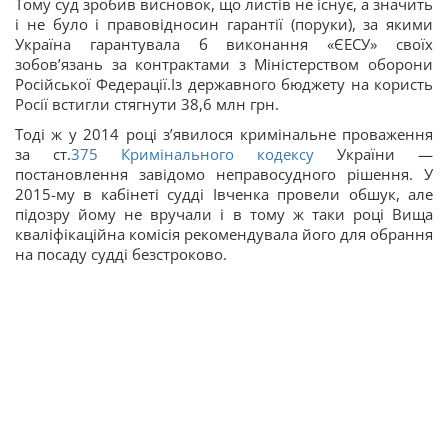
Тому суд зробив висновок, що листів не існує, а значить
і не було і правовідносин гарантії (поруки), за якими
Україна гарантувала б виконання «ЄЕСУ» своїх
зобов’язань за контрактами з Міністерством оборони
Російської Федерації.Із державного бюджету на користь
Росії встигли стягнути 38,6 млн грн.
Тоді ж у 2014 році зʼявилося кримінальне проваження
за ст.
375
Кримінального кодексу
України —
постановлення завідомо неправосудного рішення. У
2015-му в кабінеті судді Івченка провели обшук, але
підозру йому не вручали і в тому ж таки році Вища
кваліфікаційна комісія рекомендувала його для обрання
на посаду судді безстроково.