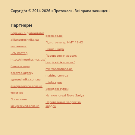
Copyright © 2014-2026 «Протокол». Всі права захищені.
Партнери
Сережки з діамантами
pereklad.ua
alliancetechnika.ua
Підготовка до НМТ / ЗНО
миралинкс
Винна шафа
Веб мастер
Перевезення хворих
https://motokosmos.ua/
hospice-life.com.ua/
Синтезатори
mk-translations.ua
perevod.agency
maltina.com.ua
agrotechnika.com.ua
Шафи купе
europeservice.com.ua
Брендові сумки
текст юа
Натяжні стелі Nova Stelya
Посилання
Перевезення хворих за
kievperevod.com.ua
кордон