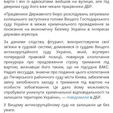
варти і він із адвокатами вийшов на вулицю, але під
дверима суду його вже чекали працівники ДБР.
«Працівники Державного бюро розслідувань затримали
колишнього заступника голови Вищого Господарського
суду України в межах кримінального провадження за
посягання на економічну безпеку України в інтересах
держави-агресора.
За даними слідства, фігурант, використовуючи свої
зв’язки в судовій системі, домовився із суддею Вищого
антикорупційного суду України, який, всупереч
попередній правовій позиції, повернув клопотання
прокурора про продовження строку тримання під
вартою, визнавши його таким, що не підсудне ВАКС.
Надалі екссуддя, знаючи про подання цього клопотання
до Печерського районного суду міста Києва, забезпечив
зміну запобіжного заходу з тримання під вартою на
особисте зобов’язання. Це дало йому можливість
спробувати уникнути кримінальної відповідальності та
залишити територію України», —
повідомили
в ДБР.
У Вищому антикорупційному суді не залишили це без
уваги.