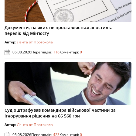
Документи, на яких не проставляється апостиль:
перелік від Мін’юсту
Автор:
Лента от Протокола
06.08.2026
Переглядів:
116
Коментарі:
0
Суд оштрафував командира військової частини за
ігнорування рішення на 66 560 грн
Автор:
Лента от Протокола
05.08.2026
Переглядів:
423
Коментарі:
0