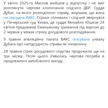
У квітні 2025-го Маслов вийшов у відпустку і не зміг
розглянути чергове клопотання слідчого ДБР. Суддя
Дубас, на якого розподілили справу, вирішив, що вона
не підсудна ВАКС.
Строки спливали і слідчий звернувся
у Печерський суд Києва, де суддя Михайло Юшков 24
квітня продовжив Ємельянову тримання під вартою до
2 червня у межах строку досудового розслідування.
9 травня апеляційна палата ВАКС
скасувала
ухвалу
Дубаса про непідсудність справи як незаконну.
28 травня строк досудового слідства продожили ще на
три місяці. Після цього зʼявилась чергова потреба в
продовженні запобіжного заходу.