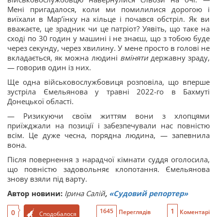
Мені пригадалося, коли ми помилилися дорогою і
виїхали в Марʼїнку на кільце і почався обстріл. Як ви
вважаєте, це зрадник чи це патріот? Уявіть, що таке на
сході по 30 годин у машині і не знаєш, що з тобою буде
через секунду, через хвилину. У мене просто в голові не
вкладається, як можна людині
вміняти
державну зраду,
— говорив один із них.
Ще одна військовослужбовиця розповіла, що вперше
зустріла Ємельянова у травні 2022-го в Бахмуті
Донецької області.
— Ризикуючи своїм життям вони з хлопцями
приїжджали на позиції і забезпечували нас повністю
всім. Це дуже чесна, порядна людина, — запевнила
вона.
Після повернення з нарадчої кімнати суддя оголосила,
що повністю задовольняє клопотання. Ємельянова
знову взяли під варту.
Автор новини:
Ірина Салій
,
«Судовий репортер»
1
1645
0
Переглядів
Коментарі
Сподобалося