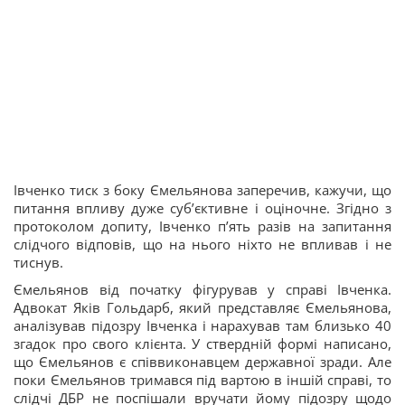
Івченко тиск з боку Ємельянова заперечив, кажучи, що
питання впливу дуже субʼєктивне і оціночне. Згідно з
протоколом допиту, Івченко пʼять разів на запитання
слідчого відповів, що на нього ніхто не впливав і не
тиснув.
Ємельянов від початку фігурував у справі Івченка.
Адвокат Яків Гольдарб, який представляє Ємельянова,
аналізував підозру Івченка і нарахував там близько 40
згадок про свого клієнта. У ствердній формі написано,
що Ємельянов є співвиконавцем державної зради. Але
поки Ємельянов тримався під вартою в іншій справі, то
слідчі ДБР не поспішали вручати йому підозру щодо