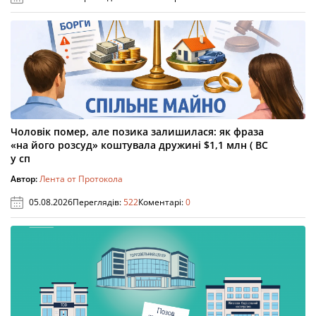
Чоловік помер, але позика залишилася: як фраза
«на його розсуд» коштувала дружині $1,1 млн ( ВС
у сп
Автор:
Лента от Протокола
05.08.2026
Переглядів:
522
Коментарі:
0