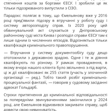
стягнення коштів за боргами ЄЕСУ. І зробили це як
тільки підозрюваного випустили з СІЗО.
Парадокс полягає в тому, що Ємельянову вже у 2016
році предʼявили підозру в втручанні у роботу суду і
систему авторозподілу справ. Із 2020 року цей
обвинувальний акт слухається у Дніпровському
районному суді міста Києва і розподіл справи ЄЕСУ там є
лише одним із численних епізодів. Відрізняється тільки
кваліфікація кримінального правопорушення.
—
Втручання у систему документообігу суду дещо
ототожнили з державною зрадою. Одне і те ж діяння
кваліфікують по різному. У рамках провадження, в
якому вчора нашого клієнта було звільнено з-під варти,
ці ж дії кваліфіковані як 255 стаття (участь у злочинній
організації
—
ред.). Тобто такий розбіг кримінально-
процесуальної фантазії,
—
говорив у судовому засіданні
адвокат Гольдарб.
Строки притягнення до кримінальної відповідальності
за попередніми звинуваченнями закінчилися у 2024
році, але Ємельянов відмовився закривати справу, щоб
довести свою невинуватість.