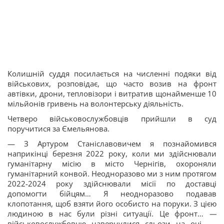
Колишній суддя посилається на численні подяки від
військових, розповідає, що часто возив на фронт
автівки, дрони, тепловізори і витратив щонайменше 10
мільйонів гривень на волонтерську діяльність.
Четверо військовослужбовців прийшли в суд
поручитися за Ємельянова.
— З Артуром Станіславовичем я познайомився
наприкінці березня 2022 року, коли ми здійснювали
гуманітарну місію в місто Чернігів, охороняли
гуманітарний конвой. Неодноразово ми з ним протягом
2022-2024 року здійснювали місії по доставці
допомогти бійцям… Я неодноразово подавав
клопотання, щоб взяти його особисто на поруки. З цією
людиною в нас були різні ситуації. Це фронт…
—
військовослужбовцю навернулися сльози на очі.
—