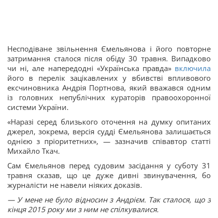
Несподіване звільнення Ємельянова і його повторне
затримання сталося після обіду 30 травня. Випадково
чи ні, але напередодні «Українська правда»
включила
його в перелік зацікавлених у вбивстві впливового
ексчиновника Андрія Портнова, який вважався одним
із головних непублічних кураторів правоохоронної
системи України.
«Наразі серед близького оточення на думку опитаних
джерел, зокрема, версія судді Ємельянова залишається
однією з пріоритетних», — зазначив співавтор статті
Михайло Ткач.
Сам Ємельянов перед судовим засідання у суботу 31
травня сказав, що це дуже дивні звинувачення, бо
журналісти не навели ніяких доказів.
— У мене не було відносин з Андрієм. Так сталося, що з
кінця 2015 року ми з ним не спілкувалися.