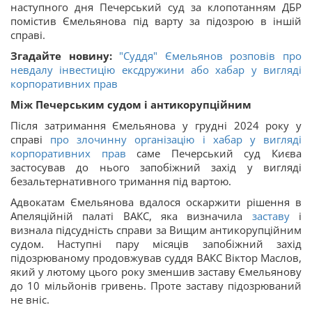
наступного дня Печерський суд за клопотанням ДБР
помістив Ємельянова під варту за підозрою в іншій
справі.
Згадайте новину:
"Суддя" Ємельянов розповів про
невдалу інвестицію ексдружини або хабар у вигляді
корпоративних прав
Між Печерським судом і антикорупційним
Після затримання Ємельянова у грудні 2024 року у
справі
про злочинну організацію і хабар у вигляді
корпоративних прав
саме Печерський суд Києва
застосував до нього запобіжний захід у вигляді
безальтернативного тримання під вартою.
Адвокатам Ємельянова вдалося оскаржити рішення в
Апеляційній палаті ВАКС, яка визначила
заставу
і
визнала підсудність справи за Вищим антикорупційним
судом. Наступні пару місяців запобіжний захід
підозрюваному продовжував суддя ВАКС Віктор Маслов,
який у лютому цього року зменшив заставу Ємельянову
до 10 мільйонів гривень. Проте заставу підозрюваний
не вніс.