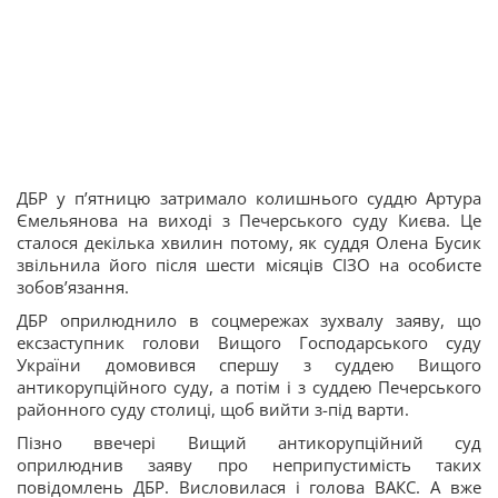
ДБР у пʼятницю затримало колишнього суддю Артура
Ємельянова на виході з Печерського суду Києва. Це
сталося декілька хвилин потому, як суддя Олена Бусик
звільнила його після шести місяців СІЗО на особисте
зобовʼязання.
ДБР оприлюднило в соцмережах зухвалу заяву, що
ексзаступник голови Вищого Господарського суду
України домовився спершу з суддею Вищого
антикорупційного суду, а потім і з суддею Печерського
районного суду столиці, щоб вийти з-під варти.
Пізно ввечері Вищий антикорупційний суд
оприлюднив заяву про неприпустимість таких
повідомлень ДБР. Висловилася і голова ВАКС. А вже