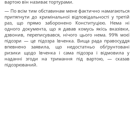
вартою він називає тортурами.
— По всім тим обставинам мене фактично намагаються
притягнути до кримінальної відповідальності у третій
раз, що прямо заборонено Конституцією. Нема ні
одного документа, що я давав комусь якісь вказівки,
дзвонив, переписувався, нічого цього нема. 99% моєї
підозри — це підозра Івченка. Вища рада правосуддя
впевнено заявила, що недостатньо обґрунтовані
ризики щодо Івченка і сама підозра і відмовила у
наданні згоди на тримання під вартою, — сказав
підозрюваний.