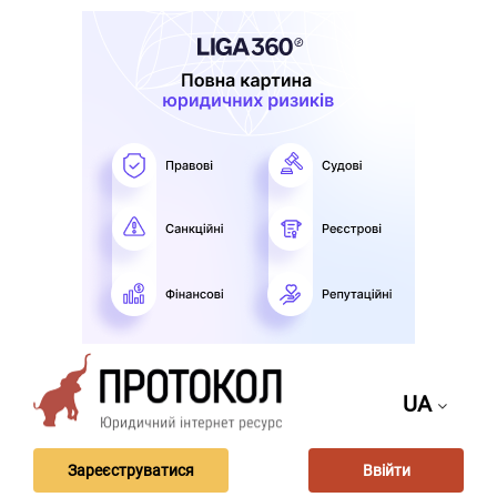
UA
Зареєструватися
Ввійти