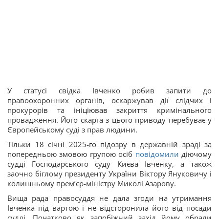
У статусі свідка Івченко робив запити до
правоохоронних органів, оскаржував дії слідчих і
прокурорів та ініціював закриття кримінального
провадження. Його скарга з цього приводу перебуває у
Європейському суді з прав людини.
Тільки 18 січні 2025-го підозру в державній зраді за
попередньою змовою групою осіб
повідомили
діючому
судді Господарського суду Києва Івченку, а також
заочно біглому президенту України Віктору Януковичу і
колишньому премʼєр-міністру Миколі Азарову.
Вища рада правосуддя не дала згоди на утримання
Івченка під вартою і не відсторонила його від посади
судді. Початково як запобіжний захід йому обрали