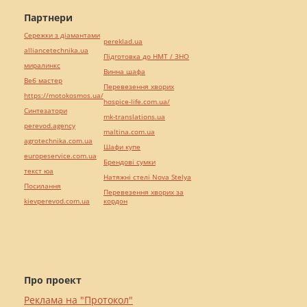
Партнери
Сережки з діамантами
pereklad.ua
alliancetechnika.ua
Підготовка до НМТ / ЗНО
миралинкс
Винна шафа
Веб мастер
Перевезення хворих
https://motokosmos.ua/
hospice-life.com.ua/
Синтезатори
mk-translations.ua
perevod.agency
maltina.com.ua
agrotechnika.com.ua
Шафи купе
europeservice.com.ua
Брендові сумки
текст юа
Натяжні стелі Nova Stelya
Посилання
Перевезення хворих за
kievperevod.com.ua
кордон
Про проект
Реклама на "Протокол"