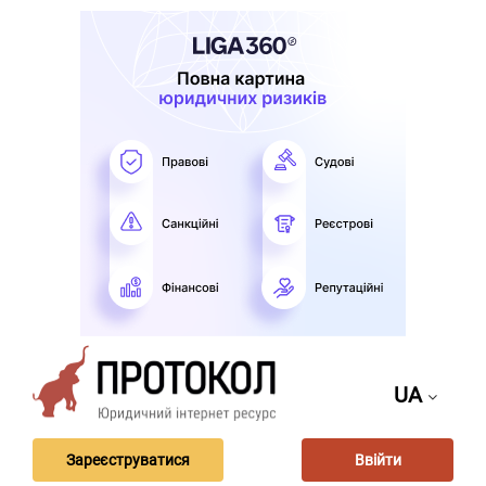
UA
Зареєструватися
Ввійти