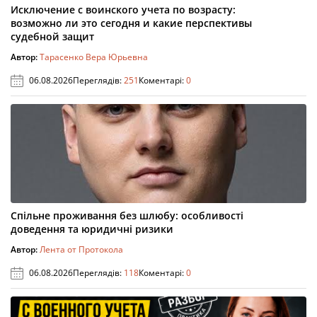
Исключение с воинского учета по возрасту:
возможно ли это сегодня и какие перспективы
судебной защит
Автор:
Тарасенко Вера Юрьевна
06.08.2026
Переглядів:
251
Коментарі:
0
Спільне проживання без шлюбу: особливості
доведення та юридичні ризики
Автор:
Лента от Протокола
06.08.2026
Переглядів:
118
Коментарі:
0