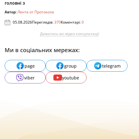
головні з
Автор:
Лента от Протокола
05.08.2026
Переглядів:
370
Коментарі:
0
Дивитись всі відео консультації
Ми в соціальних мережах:
page
group
telegram
viber
youtube