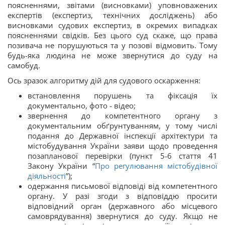
поясненнями, звітами (висновками) уповноважених
експертів (експертиз, технічних досліджень) або
висновками судових експертиз, в окремих випадках
поясненнями свідків. Без цього суд скаже, що права
позивача не порушуються та у позові відмовить. Тому
будь-яка людина не може звернутися до суду на
самобуд.
Ось зразок алгоритму дій для судового оскарження:
встановлення порушень та фіксація їх
документально, фото - відео;
звернення до компетентного органу з
документальним обґрунтуванням, у тому числі
подання до Державної інспекції архітектури та
містобудування України заяви щодо проведення
позапланової перевірки (пункт 5-6 стаття 41
Закону України “
Про регулювання містобудівної
діяльності
”);
одержання письмової відповіді від компетентного
органу. У разі згоди з відповіддю просити
відповідний орган (державного або місцевого
самоврядування) звернутися до суду. Якщо не