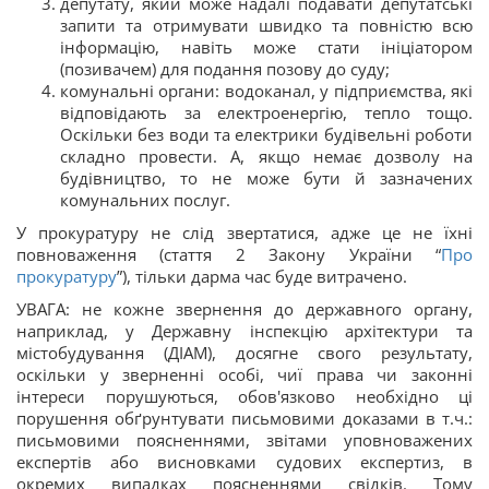
депутату, який може надалі подавати депутатські
запити та отримувати швидко та повністю всю
інформацію, навіть може стати ініціатором
(позивачем) для подання позову до суду;
комунальні органи: водоканал, у підприємства, які
відповідають за електроенергію, тепло тощо.
Оскільки без води та електрики будівельні роботи
складно провести. А, якщо немає дозволу на
будівництво, то не може бути й зазначених
комунальних послуг.
У прокуратуру не слід звертатися, адже це не їхні
повноваження (стаття 2 Закону України “
Про
прокуратуру
”), тільки дарма час буде витрачено.
УВАГА: не кожне звернення до державного органу,
наприклад, у Державну інспекцію архітектури та
містобудування (ДІАМ), досягне свого результату,
оскільки у зверненні особі, чиї права чи законні
інтереси порушуються, обов'язково необхідно ці
порушення обґрунтувати письмовими доказами в т.ч.:
письмовими поясненнями, звітами уповноважених
експертів або висновками судових експертиз, в
окремих випадках поясненнями свідків. Тому