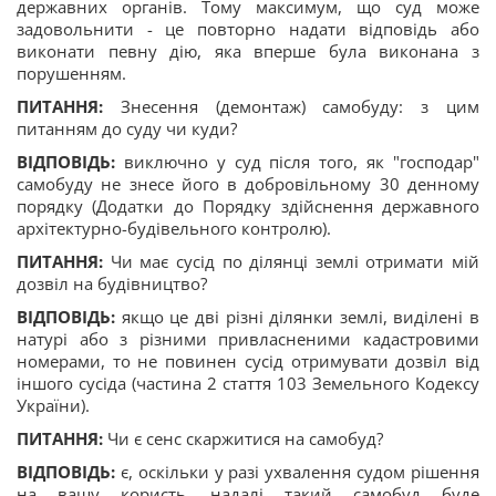
державних органів. Тому максимум, що суд може
задовольнити - це повторно надати відповідь або
виконати певну дію, яка вперше була виконана з
порушенням.
ПИТАННЯ:
Знесення (демонтаж) самобуду: з цим
питанням до суду чи куди?
ВІДПОВІДЬ:
виключно у суд після того, як "господар"
самобуду не знесе його в добровільному 30 денному
порядку (Додатки до Порядку здійснення державного
архітектурно-будівельного контролю).
ПИТАННЯ:
Чи має сусід по ділянці землі отримати мій
дозвіл на будівництво?
ВІДПОВІДЬ:
якщо це дві різні ділянки землі, виділені в
натурі або з різними привласненими кадастровими
номерами, то не повинен сусід отримувати дозвіл від
іншого сусіда (частина 2 стаття 103 Земельного Кодексу
України).
ПИТАННЯ:
Чи є сенс скаржитися на самобуд?
ВІДПОВІДЬ:
є, оскільки у разі ухвалення судом рішення
на вашу користь, надалі такий самобуд буде