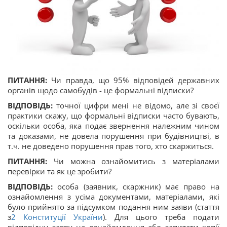
ПИТАННЯ:
Чи правда, що 95% відповідей державних
органів щодо самобудів - це формальні відписки?
ВІДПОВІДЬ:
точної цифри мені не відомо, але зі своєї
практики скажу, що формальні відписки часто бувають,
оскільки особа, яка подає звернення належним чином
та доказами, не довела порушення при будівництві, в
т.ч. не доведено порушення прав того, хто скаржиться.
ПИТАННЯ:
Чи можна ознайомитись з матеріалами
перевірки та як це зробити?
ВІДПОВІДЬ:
особа (заявник, скаржник) має право на
ознайомлення з усіма документами, матеріалами, які
було прийнято за підсумком подання ним заяви (стаття
з
2
Конституції України
). Для цього треба подати
відповідну заяву на ознайомлення або запитати копії