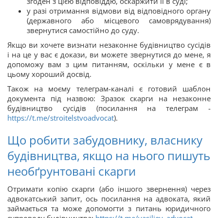
згоден з цією відповіддю, оскаржити її в суді;
у разі отримання відмови від відповідного органу
(державного або місцевого самоврядування)
звернутися самостійно до суду.
Якщо ви хочете визнати незаконне будівництво сусідів
і на це у вас є докази, ви можете звернутися до мене, я
допоможу вам з цим питанням, оскільки у мене є в
цьому хороший досвід.
Також на моєму телеграм-каналі є готовий шаблон
документа під назвою: Зразок скарги на незаконне
будівництво сусідів (посилання на телеграм -
https://t.me/stroitelstvoadvocat
).
Що робити забудовнику, власнику
будівництва, якщо на нього пишуть
необґрунтовані скарги
Отримати копію скарги (або іншого звернення) через
адвокатський запит, ось посилання на адвоката, який
займається та може допомогти з питань юридичного