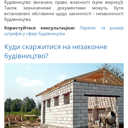
будівництво (визнано право власності (крім вироку)).
Також зазначеними документами можуть бути
встановлені обставини щодо законності - незаконності
будівництва.
Користуйтеся консультацією:
Перелік та розмір
штрафів у сфері будівництва
Куди скаржитися на незаконне
будівництво?