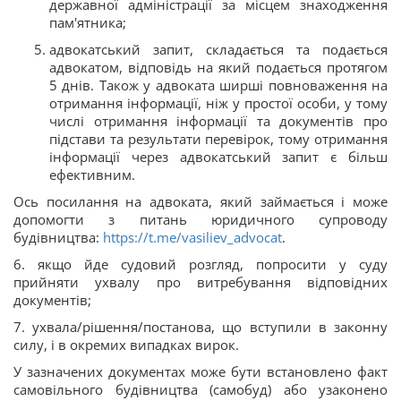
державної адміністрації за місцем знаходження
пам'ятника;
адвокатський запит, складається та подається
адвокатом, відповідь на який подається протягом
5 днів. Також у адвоката ширші повноваження на
отримання інформації, ніж у простої особи, у тому
числі отримання інформації та документів про
підстави та результати перевірок, тому отримання
інформації через адвокатський запит є більш
ефективним.
Ось посилання на адвоката, який займається і може
допомогти з питань юридичного супроводу
будівництва:
https://t.me/vasiliev_advocat
.
6. якщо йде судовий розгляд, попросити у суду
прийняти ухвалу про витребування відповідних
документів;
7. ухвала/рішення/постанова, що вступили в законну
силу, і в окремих випадках вирок.
У зазначених документах може бути встановлено факт
самовільного будівництва (самобуд) або узаконено