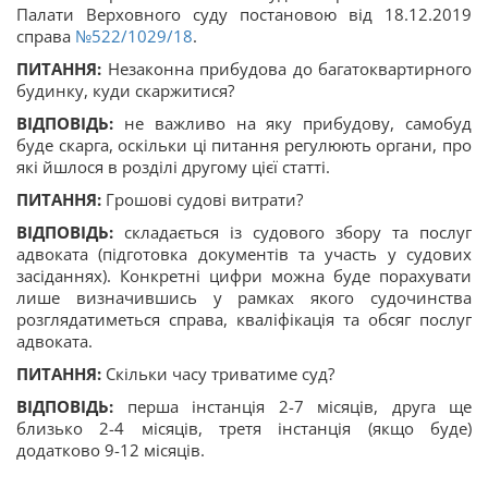
Палати Верховного суду постановою від 18.12.2019
справа
№522/1029/18
.
ПИТАННЯ:
Незаконна прибудова до багатоквартирного
будинку, куди скаржитися?
ВІДПОВІДЬ:
не важливо на яку прибудову, самобуд
буде скарга, оскільки ці питання регулюють органи, про
які йшлося в розділі другому цієї статті.
ПИТАННЯ:
Грошові судові витрати?
ВІДПОВІДЬ:
складається із судового збору та послуг
адвоката (підготовка документів та участь у судових
засіданнях). Конкретні цифри можна буде порахувати
лише визначившись у рамках якого судочинства
розглядатиметься справа, кваліфікація та обсяг послуг
адвоката.
ПИТАННЯ:
Скільки часу триватиме суд?
ВІДПОВІДЬ:
перша інстанція 2-7 місяців, друга ще
близько 2-4 місяців, третя інстанція (якщо буде)
додатково 9-12 місяців.