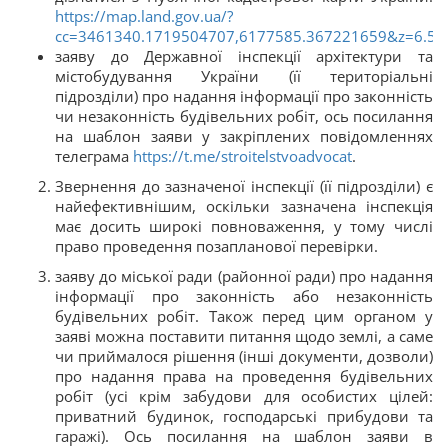
https://map.land.gov.ua/?
cc=3461340.1719504707,6177585.367221659&z=6.5&l
заяву до Державної інспекції архітектури та
містобудування України (її територіальні
підрозділи) про надання інформації про законність
чи незаконність будівельних робіт, ось посилання
на шаблон заяви у закріплених повідомленнях
телеграма
https://t.me/stroitelstvoadvocat
.
Звернення до зазначеної інспекції (її підрозділи) є
найефективнішим, оскільки зазначена інспекція
має досить широкі повноваження, у тому числі
право проведення позапланової перевірки.
заяву до міської ради (районної ради) про надання
інформації про законність або незаконність
будівельних робіт. Також перед цим органом у
заяві можна поставити питання щодо землі, а саме
чи приймалося рішення (інші документи, дозволи)
про надання права на проведення будівельних
робіт (усі крім забудови для особистих цілей:
приватний будинок, господарські прибудови та
гаражі). Ось посилання на шаблон заяви в