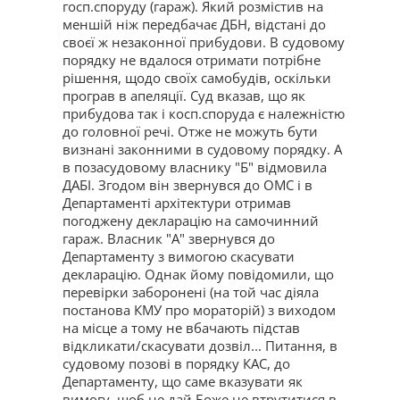
госп.споруду (гараж). Який розмістив на
меншій ніж передбачає ДБН, відстані до
своєї ж незаконної прибудови. В судовому
порядку не вдалося отримати потрібне
рішення, щодо своїх самобудів, оскільки
програв в апеляції. Суд вказав, що як
прибудова так і косп.споруда є належністю
до головної речі. Отже не можуть бути
визнані законними в судовому порядку. А
в позасудовому власнику "Б" відмовила
ДАБІ. Згодом він звернувся до ОМС і в
Департаменті архітектури отримав
погоджену декларацію на самочинний
гараж. Власник "А" звернувся до
Департаменту з вимогою скасувати
декларацію. Однак йому повідомили, що
перевірки заборонені (на той час діяла
постанова КМУ про мораторій) з виходом
на місце а тому не вбачають підстав
відкликати/скасувати дозвіл... Питання, в
судовому позові в порядку КАС, до
Департаменту, що саме вказувати як
вимогу, щоб не дай Боже не втрутитися в