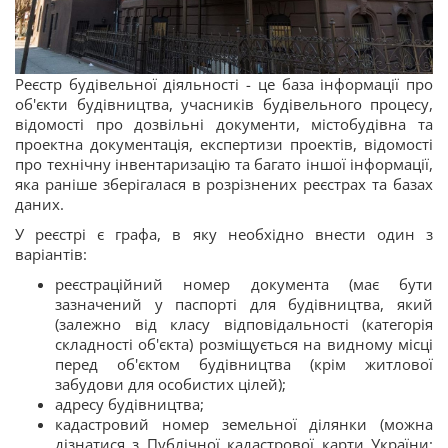
Реєстр будівельної діяльності - це база інформації про
об'єкти будівництва, учасників будівельного процесу,
відомості про дозвільні документи, містобудівна та
проектна документація, експертизи проектів, відомості
про технічну інвентаризацію та багато іншої інформації,
яка раніше зберігалася в розрізнених реєстрах та базах
даних.
У реєстрі є графа, в яку необхідно внести один з
варіантів:
реєстраційний номер документа (має бути
зазначений у паспорті для будівництва, який
(залежно від класу відповідальності (категорія
складності об'єкта) розміщується на видному місці
перед об'єктом будівництва (крім житлової
забудови для особистих цілей);
адресу будівництва;
кадастровий номер земельної ділянки (можна
дізнатися з Публічної кадастрової карти України: