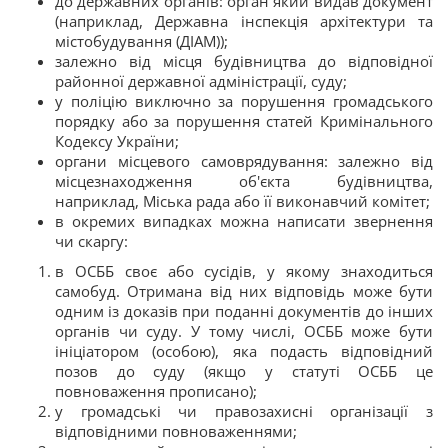
до державних органів: орган який видав документ
(наприклад, Державна інспекція архітектури та
містобудування (ДІАМ));
залежно від місця будівництва до відповідної
районної державної адміністрації, суду;
у поліцію виключно за порушення громадського
порядку або за порушення статей Кримінального
Кодексу України;
органи місцевого самоврядування: залежно від
місцезнаходження об'єкта будівництва,
наприклад, Міська рада або її виконавчий комітет;
в окремих випадках можна написати звернення
чи скаргу:
в ОСББ своє або сусідів, у якому знаходиться
самобуд. Отримана від них відповідь може бути
одним із доказів при поданні документів до інших
органів чи суду. У тому числі, ОСББ може бути
ініціатором (особою), яка подасть відповідний
позов до суду (якщо у статуті ОСББ це
повноваження прописано);
у громадські чи правозахисні організації з
відповідними повноваженнями;