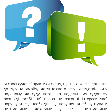
Зі своєї судової практики скажу, що не кожне звернення
до суду на самобуд досягне свого результату,оскільки у
поданому до суду позові та подальшому судовому
розгляді, особі, чиї права чи законні інтереси якої
порушуються, необхідно ці порушення обґрунтувати
письмовими доказами у т.ч.: письмовими