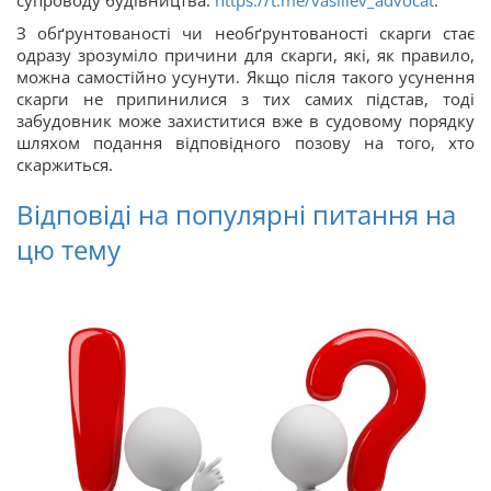
супроводу будівництва:
https://t.me/vasiliev_advocat
.
З обґрунтованості чи необґрунтованості скарги стає
одразу зрозуміло причини для скарги, які, як правило,
можна самостійно усунути. Якщо після такого усунення
скарги не припинилися з тих самих підстав, тоді
забудовник може захиститися вже в судовому порядку
шляхом подання відповідного позову на того, хто
скаржиться.
Відповіді на популярні питання на
цю тему