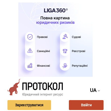
UA
Зареєструватися
Ввійти