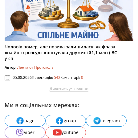
Чоловік помер, але позика залишилася: як фраза
«на його розсуд» коштувала дружині $1,1 млн ( ВС
у сп
Автор:
Лента от Протокола
05.08.2026
Переглядів:
542
Коментарі:
0
Дивитись усі новини
Ми в соціальних мережах:
page
group
telegram
viber
youtube