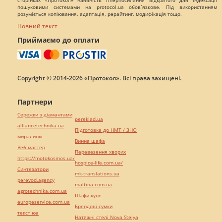
пошуковими системами на protocol.ua обов`язкове. Під використанням
розуміється копіювання, адаптація, рерайтинг, модифікація тощо.
Повний текст
Приймаємо до оплати
Copyright © 2014-2026 «Протокол». Всі права захищені.
Партнери
Сережки з діамантами
pereklad.ua
alliancetechnika.ua
Підготовка до НМТ / ЗНО
миралинкс
Винна шафа
Веб мастер
Перевезення хворих
https://motokosmos.ua/
hospice-life.com.ua/
Синтезатори
mk-translations.ua
perevod.agency
maltina.com.ua
agrotechnika.com.ua
Шафи купе
europeservice.com.ua
Брендові сумки
текст юа
Натяжні стелі Nova Stelya