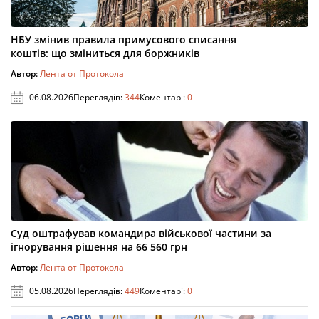
НБУ змінив правила примусового списання
коштів: що зміниться для боржників
Автор:
Лента от Протокола
06.08.2026
Переглядів:
344
Коментарі:
0
Суд оштрафував командира військової частини за
ігнорування рішення на 66 560 грн
Автор:
Лента от Протокола
05.08.2026
Переглядів:
449
Коментарі:
0