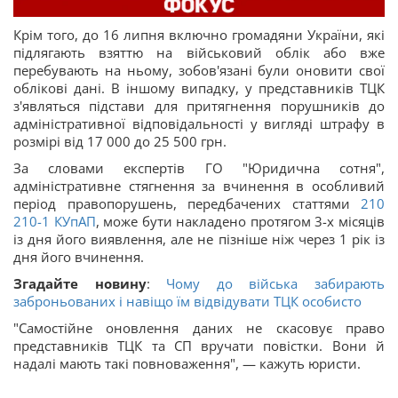
Крім того, до 16 липня включно громадяни України, які
підлягають взяттю на військовий облік або вже
перебувають на ньому, зобов'язані були оновити свої
облікові дані. В іншому випадку, у представників ТЦК
з'являться підстави для притягнення порушників до
адміністративної відповідальності у вигляді штрафу в
розмірі від 17 000 до 25 500 грн.
За словами експертів ГО "Юридична сотня",
адміністративне стягнення за вчинення в особливий
період правопорушень, передбачених статтями
210
210-1
КУпАП
, може бути накладено протягом 3-х місяців
із дня його виявлення, але не пізніше ніж через 1 рік із
дня його вчинення.
Згадайте новину
:
Чому до війська забирають
заброньованих і навіщо їм відвідувати ТЦК особисто
"Самостійне оновлення даних не скасовує право
представників ТЦК та СП вручати повістки. Вони й
надалі мають такі повноваження", — кажуть юристи.