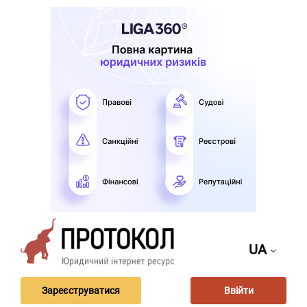
UA
Зареєструватися
Ввійти