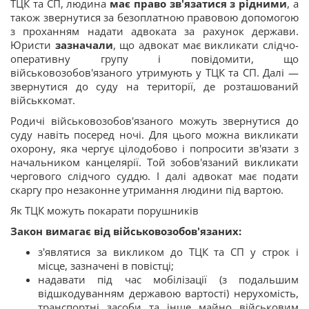
ТЦК та СП, людина
має право зв'язатися з рідними
, а
також звернутися за безоплатною правовою допомогою
з проханням надати адвоката за рахунок держави.
Юристи
зазначали
, що адвокат має викликати слідчо-
оперативну групу і повідомити, що
військовозобов'язаного утримують у ТЦК та СП. Далі —
звернутися до суду на території, де розташований
військкомат.
Родичі військовозобов'язаного можуть звернутися до
суду навіть посеред ночі. Для цього можна викликати
охорону, яка чергує цілодобово і попросити зв'язати з
начальником канцелярії. Той зобов'язаний викликати
чергового слідчого суддю. І далі адвокат має подати
скаргу про незаконне утримання людини під вартою.
Як ТЦК можуть покарати порушників
Закон вимагає від військовозобов'язаних:
з'являтися за викликом до ТЦК та СП у строк і
місце, зазначені в повістці;
надавати під час мобілізації (з подальшим
відшкодуванням державою вартості) нерухомість,
транспортні засоби та інше майно військовим