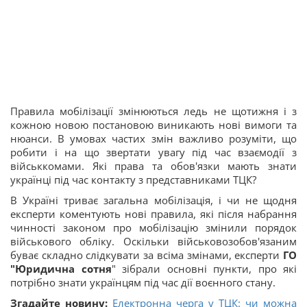
Правила мобілізації змінюються ледь не щотижня і з
кожною новою постановою виникають нові вимоги та
нюанси. В умовах частих змін важливо розуміти, що
робити і на що звертати увагу під час взаємодії з
військкомами. Які права та обов'язки мають знати
українці під час контакту з представниками ТЦК?
В Україні триває загальна мобілізація, і чи не щодня
експерти коментують нові правила, які після набрання
чинності законом про мобілізацію змінили порядок
військового обліку. Оскільки військовозобов'язаним
буває складно слідкувати за всіма змінами, експерти
ГО
"Юридична сотня
" зібрали основні пункти, про які
потрібно знати українцям під час дії воєнного стану.
Згадайте новину:
Електронна черга у ТЦК: чи можна