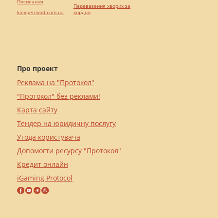
Посилання
Перевезення хворих за
kievperevod.com.ua
кордон
Про проект
Реклама на "Протокол"
"Протокол" без реклами!
Карта сайту
Тендер на юридичну послугу
Угода користувача
Допомогти ресурсу "Протокол"
Кредит онлайн
iGaming Protocol