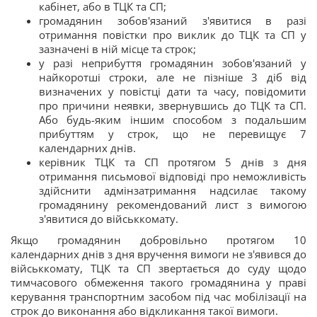
кабінет, або в ТЦК та СП;
громадянин зобов'язаний з'явитися в разі
отримання повістки про виклик до ТЦК та СП у
зазначені в ній місце та строк;
у разі неприбуття громадянин зобов'язаний у
найкоротші строки, але не пізніше 3 діб від
визначених у повістці дати та часу, повідомити
про причини неявки, звернувшись до ТЦК та СП.
Або будь-яким іншим способом з подальшим
прибуттям у строк, що не перевищує 7
календарних днів.
керівник ТЦК та СП протягом 5 днів з дня
отримання письмової відповіді про неможливість
здійснити адмінзатримання надсилає такому
громадянину рекомендований лист з вимогою
з'явитися до військкомату.
Якщо громадянин добровільно протягом 10
календарних днів з дня вручення вимоги не з'явився до
військкомату, ТЦК та СП звертається до суду щодо
тимчасового обмеження такого громадянина у праві
керування транспортним засобом під час мобілізації на
строк до виконання або відкликання такої вимоги.