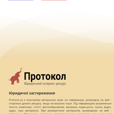
Юридичні застереження
Protocol.ua є власником авторських прав на інформацію, розміщену на веб -
сторінках даного ресурсу, якщо не вказано інше. Під інформацією розуміються
тексти, коментарі, статті, фотозображення, малюнки, ящик-шота, скани, відео,
аудіо, інші матеріали. При використанні матеріалів, розміщених на веб -
сторінках «Протокол» наявність гіперпосилання відкритого для індексації