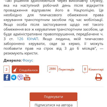
"Такі рішення здійснюються через виконавчу службу,
яка на наступний робочий день після відкриття
провадження відправляє його в Нацполіцію. Це
необхідно для тимчасового обмеження права
керування транспортним засобом під час мобілізації.
Якщо особа після застосування щодо неї такого
обмеження все ж керуватиме транспортним засобом, це
буде адміністративне правопорушення, передбачене ч.
3 ст.
126
КУпАП
. Якщо людина, якій тимчасово
заборонено керувати, сяде за кермо, її можуть
позбавити прав на строк від 3 до 6 місяців", —
резюмують юристи.
Джерело:
Фокус
0
2886
2
Переглядів
Коментарі
Сподобалося
Подякувати
Підписатися на автора