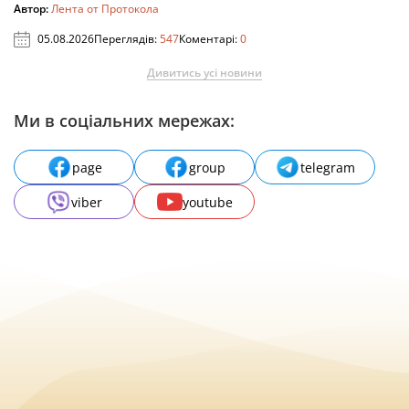
Автор:
Лента от Протокола
05.08.2026
Переглядів:
547
Коментарі:
0
Дивитись усі новини
Ми в соціальних мережах:
page
group
telegram
viber
youtube