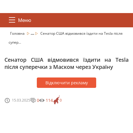
Меню
...
Головна
Сенатор США відмовився їздити на Tesla після
супер...
Сенатор США відмовився їздити на Tesla
після суперечки з Маском через Україну
Відключити рекламу
0
114
15.03.2025
0