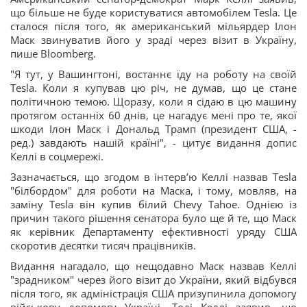
що більше не буде користуватися автомобілем Tesla. Це
сталося після того, як американський мільярдер Ілон
Маск звинуватив його у зраді через візит в Україну,
пише Bloomberg.
"Я тут, у Вашингтоні, востаннє їду на роботу на своїй
Tesla. Коли я купував цю річ, не думав, що це стане
політичною темою. Щоразу, коли я сідаю в цю машину
протягом останніх 60 днів, це нагадує мені про те, якої
шкоди Ілон Маск і Дональд Трамп (президент США, -
ред.) завдають нашій країні", - цитує видання допис
Келлі в соцмережі.
Зазначається, що згодом в інтерв’ю Келлі назвав Tesla
"білбордом" для роботи на Маска, і тому, мовляв, на
заміну Tesla він купив білий Chevy Tahoe. Однією із
причин такого рішення сенатора було ще й те, що Маск
як керівник Департаменту ефективності уряду США
скоротив десятки тисяч працівників.
Видання нагадало, що нещодавно Маск назвав Келлі
"зрадником" через його візит до України, який відбувся
після того, як адміністрація США призупинила допомогу