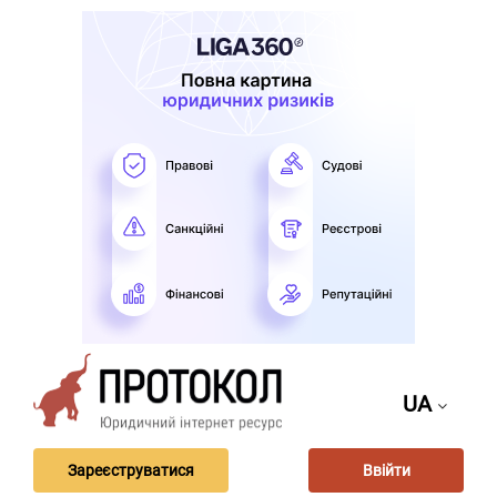
UA
Зареєструватися
Ввійти