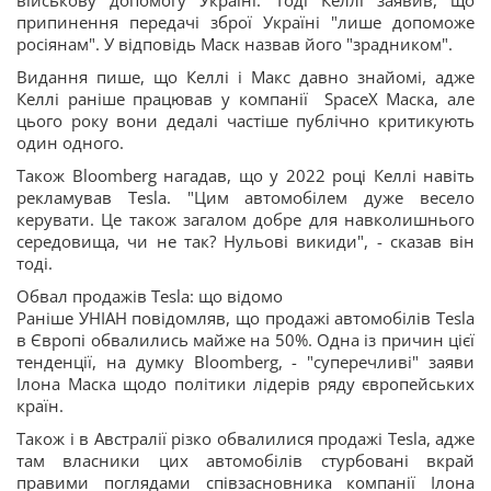
військову допомогу Україні. Тоді Келлі заявив, що
припинення передачі зброї Україні "лише допоможе
росіянам". У відповідь Маск назвав його "зрадником".
Видання пише, що Келлі і Макс давно знайомі, адже
Келлі раніше працював у компанії SpaceX Маска, але
цього року вони дедалі частіше публічно критикують
один одного.
Також Bloomberg нагадав, що у 2022 році Келлі навіть
рекламував Tesla. "Цим автомобілем дуже весело
керувати. Це також загалом добре для навколишнього
середовища, чи не так? Нульові викиди", - сказав він
тоді.
Обвал продажів Tesla: що відомо
Раніше УНІАН повідомляв, що продажі автомобілів Tesla
в Європі обвалились майже на 50%. Одна із причин цієї
тенденції, на думку Bloomberg, - "‎суперечливі"‎ заяви
Ілона Маска щодо політики лідерів ряду європейських
країн.
Також і в Австралії різко обвалилися продажі Tesla, адже
там власники цих автомобілів стурбовані вкрай
правими поглядами співзасновника компанії Ілона