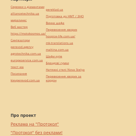
Сережки з діамантами
pereklad.ua
alliancetechnika.ua
Підготовка до НМТ / ЗНО
миралинкс
Винна шафа
Веб мастер
Перевезення хворих
https://motokosmos.ua/
hospice-life.com.ua/
Синтезатори
mk-translations.ua
perevod.agency
maltina.com.ua
agrotechnika.com.ua
Шафи купе
europeservice.com.ua
Брендові сумки
текст юа
Натяжні стелі Nova Stelya
Посилання
Перевезення хворих за
kievperevod.com.ua
кордон
Про проект
Реклама на "Протокол"
"Протокол" без реклами!