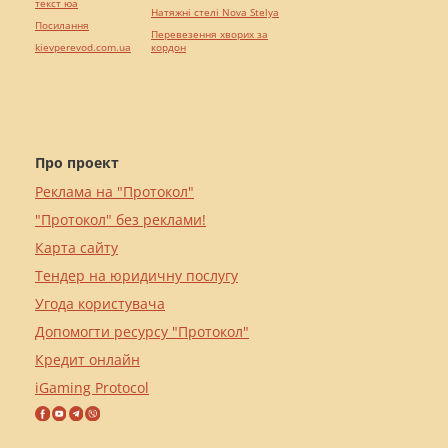
текст юа
Натяжні стелі Nova Stelya
Посилання
Перевезення хворих за
kievperevod.com.ua
кордон
Про проект
Реклама на "Протокол"
"Протокол" без реклами!
Карта сайту
Тендер на юридичну послугу
Угода користувача
Допомогти ресурсу "Протокол"
Кредит онлайн
iGaming Protocol