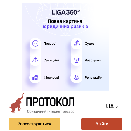
UA
Зареєструватися
Ввійти