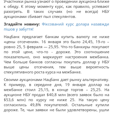
Участники рынка узнают о проведении аукциона ближе
к обеду. К этому моменту курс, как правило, успевают
разогреть. В таких случаях (но не всегда) НБУ
аукционами сбивает пыл спекулянтов.
Згадайте новину:
Фіксований курс долара назавжди
пішов у забуття!
Нацбанк предлагает банкам купить валюту не ниже
«цены отсечения». 16 января это было 24,45, 19-го –
ровно 25, 5 февраля — 25,95. Что-то банкиры покупают
по этой цене, что-то - дороже. Это соотношение
показательно, оно маркирует настроения межбанка.
Чем больше банков согласны покупать доллар у НБУ
выше цены отсечения, тем выше вероятность
спекулятивного роста курса на межбанке.
Своими аукционами Нацбанк дает рынку альтернативу.
К примеру, в середине дня, 19 января доллар на
межбанке стоил 25,15, в конце торгов – 25,25. На
аукционе НБУ продал $40,8 млн (всего заявок было на
$53,6 млн) по курсу не ниже 25. На такую цену
согласились 49,8% покупателей. Остальные купили
дороже. Те, чьи заявки не были удовлетворены, ушли