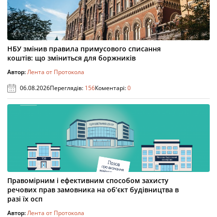
НБУ змінив правила примусового списання
коштів: що зміниться для боржників
Автор:
Лента от Протокола
06.08.2026
Переглядів:
156
Коментарі:
0
Правомірним і ефективним способом захисту
речових прав замовника на об’єкт будівництва в
разі їх осп
Автор:
Лента от Протокола