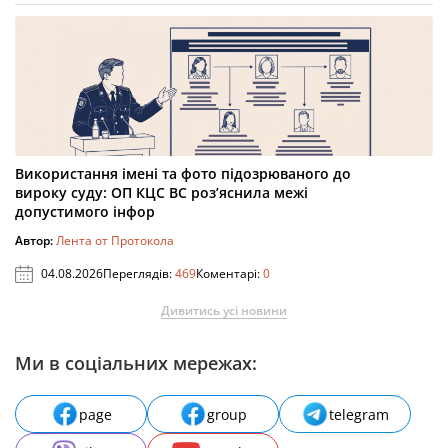
Використання імені та фото підозрюваного до
вироку суду: ОП КЦС ВС роз’яснила межі
допустимого інфор
Автор:
Лента от Протокола
04.08.2026
Переглядів:
469
Коментарі:
0
Дивитись усі новини
Ми в соціальних мережах:
page
group
telegram