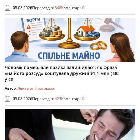
05.08.2026
Переглядів:
348
Коментарі:
0
Чоловік помер, але позика залишилася: як фраза
«на його розсуд» коштувала дружині $1,1 млн ( ВС
у сп
Автор:
Лента от Протокола
05.08.2026
Переглядів:
423
Коментарі:
0