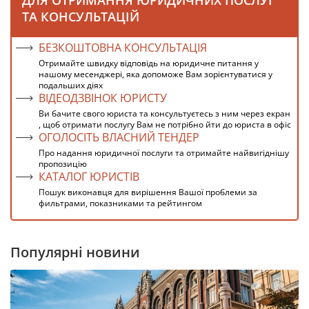
ДЛЯ ОТРИМАННЯ ЮРИДИЧНИХ ПОСЛУГ
ТА КОНСУЛЬТАЦІЙ
БЕЗКОШТОВНА КОНСУЛЬТАЦІЯ
Отримайте швидку відповідь на юридичне питання у
нашому месенджері, яка допоможе Вам зорієнтуватися у
подальших діях
ВІДЕОДЗВІНОК ЮРИСТУ
Ви бачите свого юриста та консультуєтесь з ним через екран
, щоб отримати послугу Вам не потрібно йти до юриста в офіс
ОГОЛОСІТЬ ВЛАСНИЙ ТЕНДЕР
Про надання юридичної послуги та отримайте найвигіднішу
пропозицію
КАТАЛОГ ЮРИСТІВ
Пошук виконавця для вирішення Вашої проблеми за
фильтрами, показниками та рейтингом
Популярні новини