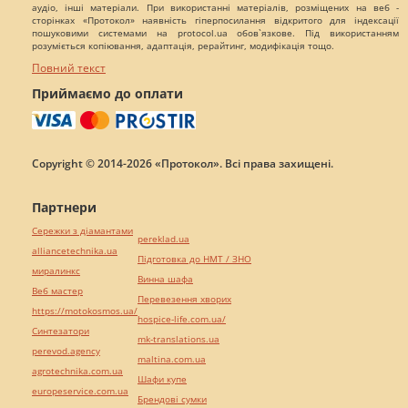
аудіо, інші матеріали. При використанні матеріалів, розміщених на веб -
сторінках «Протокол» наявність гіперпосилання відкритого для індексації
пошуковими системами на protocol.ua обов`язкове. Під використанням
розуміється копіювання, адаптація, рерайтинг, модифікація тощо.
Повний текст
Приймаємо до оплати
Copyright © 2014-2026 «Протокол». Всі права захищені.
Партнери
Сережки з діамантами
pereklad.ua
alliancetechnika.ua
Підготовка до НМТ / ЗНО
миралинкс
Винна шафа
Веб мастер
Перевезення хворих
https://motokosmos.ua/
hospice-life.com.ua/
Синтезатори
mk-translations.ua
perevod.agency
maltina.com.ua
agrotechnika.com.ua
Шафи купе
europeservice.com.ua
Брендові сумки