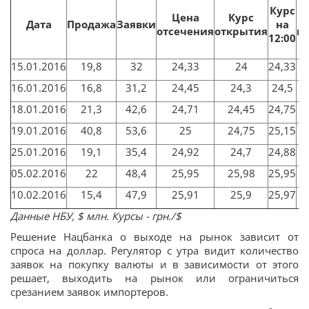
К
Курс
Цена
Курс
Дата
Продажа
Заявки
на
отсечения
открытия
к
12:00
15.01.2016
19,8
32
24,33
24
24,33
2
16.01.2016
16,8
31,2
24,45
24,3
24,5
2
18.01.2016
21,3
42,6
24,71
24,45
24,75
2
19.01.2016
40,8
53,6
25
24,75
25,15
2
25.01.2016
19,1
35,4
24,92
24,7
24,88
2
05.02.2016
22
48,4
25,95
25,98
25,95
2
10.02.2016
15,4
47,9
25,91
25,9
25,97
2
Данные НБУ, $ млн. Курсы - грн./$
Решение Нацбанка о выходе на рынок зависит от
спроса на доллар. Регулятор с утра видит количество
заявок на покупку валюты и в зависимости от этого
решает, выходить на рынок или ограничиться
срезанием заявок импортеров.