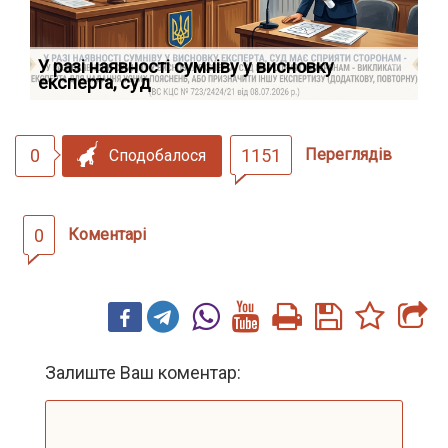
У разі наявності сумніву у висновку
Як
експерта, суд
вк
0
1151
Переглядів
Сподобалося
0
Коментарі
Залиште Ваш коментар: