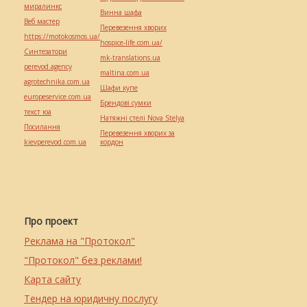
миралинкс
Винна шафа
Веб мастер
Перевезення хворих
https://motokosmos.ua/
hospice-life.com.ua/
Синтезатори
mk-translations.ua
perevod.agency
maltina.com.ua
agrotechnika.com.ua
Шафи купе
europeservice.com.ua
Брендові сумки
текст юа
Натяжні стелі Nova Stelya
Посилання
Перевезення хворих за
kievperevod.com.ua
кордон
Про проект
Реклама на "Протокол"
"Протокол" без реклами!
Карта сайту
Тендер на юридичну послугу