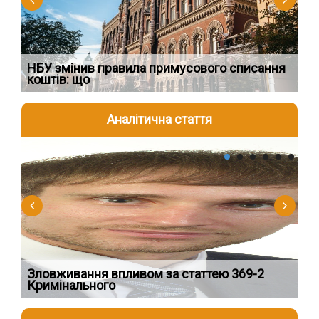
о
НБУ змінив правила примусового списання
Пр
коштів: що
за
Аналітична стаття
2026-08-04
2
Зловживання впливом за статтею 369-2
Пе
Кримінального
пі