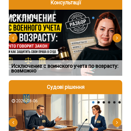
Консультації
2026-08-06
2
о
Исключение с воинского учета по возрасту:
Ви
возможно
чи
Судові рішення
2026-08-06
2