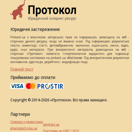
Юридичні застереження
Protocol.ua є власником авторських прав на інформацію, розміщену на веб -
сторінках даного ресурсу, якщо не вказано інше. Під інформацією розуміються
тексти, коментарі, статті, фотозображення, малюнки, ящик-шота, скани, відео,
аудіо, інші матеріали. При використанні матеріалів, розміщених на веб -
сторінках «Протокол» наявність гіперпосилання відкритого для індексації
пошуковими системами на protocol.ua обов`язкове. Під використанням розуміється
копіювання, адаптація, рерайтинг, модифікація тощо.
Повний текст
Приймаємо до оплати
Copyright © 2014-2026 «Протокол». Всі права захищені.
Партнери
Сережки з діамантами
pereklad.ua
alliancetechnika.ua
Підготовка до НМТ / ЗНО