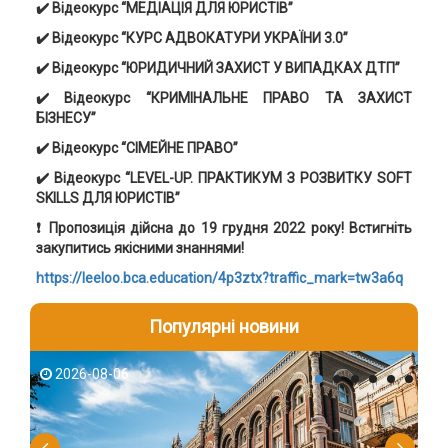
✔️ Відеокурс “МЕДІАЦІЯ ДЛЯ ЮРИСТІВ”
✔️ Відеокурс “КУРС АДВОКАТУРИ УКРАЇНИ 3.0”
✔️ Відеокурс “ЮРИДИЧНИЙ ЗАХИСТ У ВИПАДКАХ ДТП”
✔️ Відеокурс “КРИМІНАЛЬНЕ ПРАВО ТА ЗАХИСТ
БІЗНЕСУ”
✔️ Відеокурс “СІМЕЙНЕ ПРАВО”
✔️ Відеокурс “LEVEL-UP. ПРАКТИКУМ З РОЗВИТКУ SOFT
SKILLS ДЛЯ ЮРИСТІВ”
❗ Пропозиція дійсна до 19 грудня 2022 року! Встигніть
закупитись якісними знаннями!
https://leeloo.bca.education/4p3ztx?traffic_mark=tw3a6q
Популярні новини
2026-08-06
2