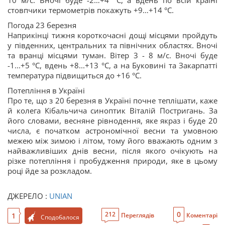
10 м/с. Вночі буде -2…+4 °С, а вдень по всій країні
стовпчики термометрів покажуть +9…+14 °С.
Погода 23 березня
Наприкінці тижня короткочасні дощі місцями пройдуть
у південних, центральних та північних областях. Вночі
та вранці місцями туман. Вітер 3 - 8 м/с. Вночі буде
-1...+5 °С, вдень +8...+13 °С, а на Буковині та Закарпатті
температура підвищиться до +16 °С.
Потепління в Україні
Про те, що з 20 березня в Україні почне теплішати, каже
й колега Кібальчича синоптик Віталій Постригань. За
його словами, весняне рівнодення, яке якраз і буде 20
числа, є початком астрономічної весни та умовною
межею між зимою і літом, тому його вважають одним з
найважливіших днів весни, після якого очікують на
різке потепління і пробудження природи, яке в цьому
році йде за розкладом.
ДЖЕРЕЛО :
UNIAN
0
212
1
Переглядів
Коментарі
Сподобалося