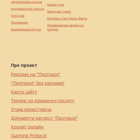
agrotechnika.com.ua
Шафи купе
europeservice.com.ua
Брендові сумки
текст юа
Натяжні стелі Nova Stelya
Посилання
Перевезення хворих за
kievperevod.com.ua
кордон
Про проект
Реклама на "Протокол"
"Протокол" без реклами!
Карта сайту
Тендер на юридичну послугу
Угода користувача
Допомогти ресурсу "Протокол"
Кредит онлайн
iGaming Protocol