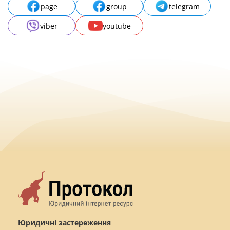
page
group
telegram
viber
youtube
Юридичні застереження