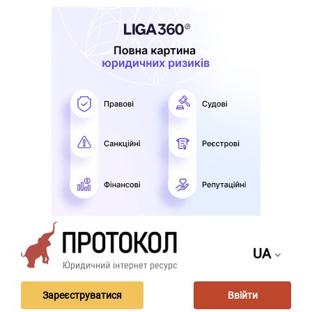
UA
Зареєструватися
Ввійти