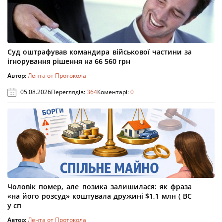
Суд оштрафував командира військової частини за
ігнорування рішення на 66 560 грн
Автор:
Лента от Протокола
05.08.2026
Переглядів:
364
Коментарі:
0
Чоловік помер, але позика залишилася: як фраза
«на його розсуд» коштувала дружині $1,1 млн ( ВС
у сп
Автор:
Лента от Протокола