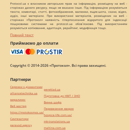
Protocol.ua є власником авторських прав на інформацію, розміщену на веб -
сторінках даного ресурсу, якщо не вказано інше. Під інформацією розуміються
тексти, коментарі, статті, фотозображення, малюнки, ящик-шота, скани, відео,
аудіо, інші матеріали. При використанні матеріалів, розміщених на веб -
сторінках «Протокол» наявність гіперпосилання відкритого для індексації
пошуковими системами на protocol.ua обов`язкове. Під використанням
розуміється копіювання, адаптація, рерайтинг, модифікація тощо.
Повний текст
Приймаємо до оплати
Copyright © 2014-2026 «Протокол». Всі права захищені.
Партнери
Сережки з діамантами
pereklad.ua
alliancetechnika.ua
Підготовка до НМТ / ЗНО
миралинкс
Винна шафа
Веб мастер
Перевезення хворих
https://motokosmos.ua/
hospice-life.com.ua/
Синтезатори
mk-translations.ua
perevod.agency
maltina.com.ua