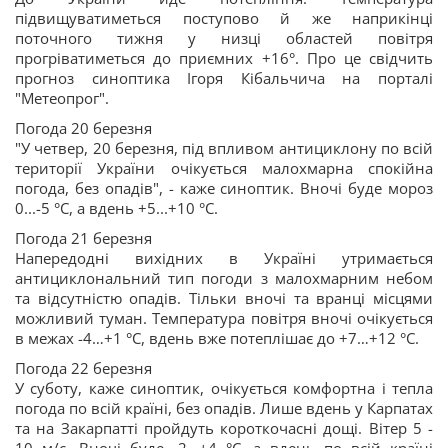
підвищуватиметься поступово й же наприкінці
поточного тижня у низці областей повітря
прогріватиметься до приємних +16°. Про це свідчить
прогноз синоптика Ігоря Кібальчича на порталі
"Метеопрог".
Погода 20 березня
"У четвер, 20 березня, під впливом антициклону по всій
території України очікується малохмарна спокійна
погода, без опадів", - каже синоптик. Вночі буде мороз
0...-5 °С, а вдень +5...+10 °С.
Погода 21 березня
Напередодні вихідних в Україні утримається
антициклональний тип погоди з малохмарним небом
та відсутністю опадів. Тільки вночі та вранці місцями
можливий туман. Температура повітря вночі очікується
в межах -4…+1 °С, вдень вже потеплішає до +7…+12 °С.
Погода 22 березня
У суботу, каже синоптик, очікується комфортна і тепла
погода по всій країні, без опадів. Лише вдень у Карпатах
та на Закарпатті пройдуть короткочасні дощі. Вітер 5 -