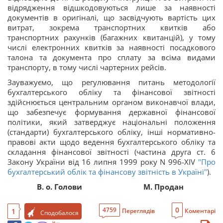
відрядження відшкодовуються лише за наявності
документів в оригіналі, що засвідчують вартість цих
витрат, зокрема транспортних квитків або
транспортних рахунків (багажних квитанцій), у тому
числі електронних квитків за наявності посадкового
талона та документа про сплату за всіма видами
транспорту, в тому числі чартерних рейсів.
Зауважуємо, що регулювання питань методології
бухгалтерського обліку та фінансової звітності
здійснюється центральним органом виконавчої влади,
що забезпечує формування державної фінансової
політики, який затверджує національні положення
(стандарти) бухгалтерського обліку, інші нормативно-
правові акти щодо ведення бухгалтерського обліку та
складання фінансової звітності (частина друга ст. 6
Закону України від 16 липня 1999 року N 996-XIV
"Про
бухгалтерський облік та фінансову звітність в Україні"
).
В. о. Голови
М. Продан
0
4759
1
Переглядів
Коментарі
Сподобалося