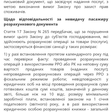
письмовий документ, що засвідчує надання послуг, з
метою виконання вимог Закону про захист прав
споживачів.
Щодо відповідальності за невидачу пасажиру
розрахункового документа
Стаття 17 Закону N 265 передбачає, що за порушення
вимог цього Закону до суб'єктів господарювання, які
здійснюють розрахункові операції за товари (послуги),
застосовуються фінансові санкції у таких розмірах:
1) у разі встановлення протягом календарного року під
час перевірки факту: проведення розрахункових
операцій з використанням РРО або РК на неповну суму
вартості проданих товарів (наданих послуг);
непроведення розрахункових операцій через РРО з
фіскальним режимом роботи; невідповідності у
юридичних осіб на місці проведення розрахунків суми
готівкових коштів сумі коштів, зазначеній у денному
звіті, більше ніж на 10 відс. розміру мінімальної
заробітної плати, встановленої законом на 1 січня
податкового (звітного) року, а в разі використання
юридичною особою розрахункової книжки - загальній