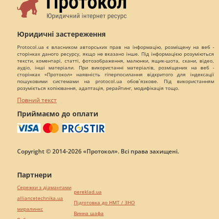
Юридичні застереження
Protocol.ua є власником авторських прав на інформацію, розміщену на веб -
сторінках даного ресурсу, якщо не вказано інше. Під інформацією розуміються
тексти, коментарі, статті, фотозображення, малюнки, ящик-шота, скани, відео,
аудіо, інші матеріали. При використанні матеріалів, розміщених на веб -
сторінках «Протокол» наявність гіперпосилання відкритого для індексації
пошуковими системами на protocol.ua обов`язкове. Під використанням
розуміється копіювання, адаптація, рерайтинг, модифікація тощо.
Повний текст
Приймаємо до оплати
Copyright © 2014-2026 «Протокол». Всі права захищені.
Партнери
Сережки з діамантами
pereklad.ua
alliancetechnika.ua
Підготовка до НМТ / ЗНО
миралинкс
Винна шафа