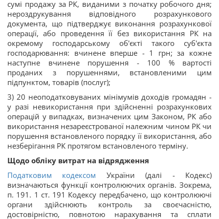
сумі продажу за РК, виданими з початку робочого дня;
нероздрукування відповідного розрахункового
документа, що підтверджує виконання розрахункової
операції, або проведення її без використання РК на
окремому господарському об'єкті такого суб'єкта
господарювання: вчинене вперше - 1 грн; за кожне
наступне вчинене порушення - 100 % вартості
проданих з порушеннями, встановленими цим
підпунктом, товарів (послуг);
3) 20 неоподатковуваних мінімумів доходів громадян -
у разі невикористання при здійсненні розрахункових
операцій у випадках, визначених цим Законом, РК або
використання незареєстрованої належним чином РК чи
порушення встановленого порядку її використання, або
незберігання РК протягом встановленого терміну.
Щодо обліку витрат на відрядження
Податковим кодексом
України (далі - Кодекс)
визначаються функції контролюючих органів. Зокрема,
п. 191. 1 ст. 191 Кодексу передбачено, що контролюючі
органи здійснюють контроль за своєчасністю,
достовірністю, повнотою нарахування та сплати