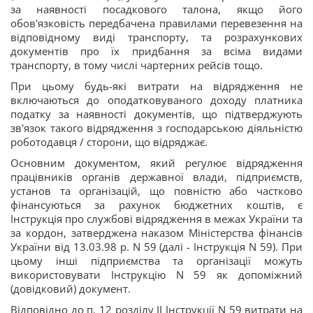
за наявності посадкового талона, якщо його
обов'язковість передбачена правилами перевезення на
відповідному виді транспорту, та розрахункових
документів про їх придбання за всіма видами
транспорту, в тому числі чартерних рейсів тощо.
При цьому будь-які витрати на відрядження не
включаються до оподатковуваного доходу платника
податку за наявності документів, що підтверджують
зв'язок такого відрядження з господарською діяльністю
роботодавця / сторони, що відряджає.
Основним документом, який регулює відрядження
працівників органів державної влади, підприємств,
установ та організацій, що повністю або частково
фінансуються за рахунок бюджетних коштів, є
Інструкція про службові відрядження в межах України та
за кордон, затверджена наказом Міністерства фінансів
України від 13.03.98 р. N 59 (далі - Інструкція N 59). При
цьому інші підприємства та організації можуть
використовувати Інструкцію N 59 як допоміжний
(довідковий) документ.
Відповідно до п. 12 розділу II Інструкції N 59 витрати на