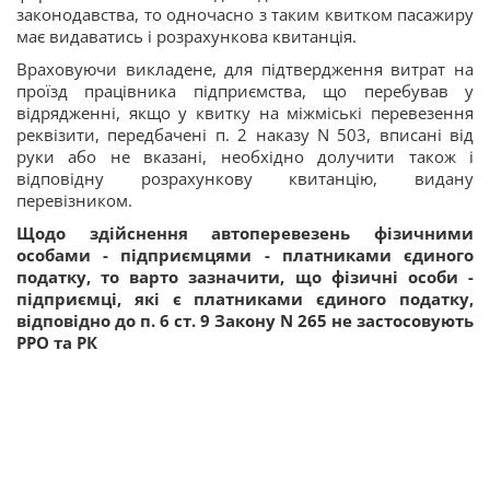
законодавства, то одночасно з таким квитком пасажиру
має видаватись і розрахункова квитанція.
Враховуючи викладене, для підтвердження витрат на
проїзд працівника підприємства, що перебував у
відрядженні, якщо у квитку на міжміські перевезення
реквізити, передбачені п. 2 наказу N 503, вписані від
руки або не вказані, необхідно долучити також і
відповідну розрахункову квитанцію, видану
перевізником.
Щодо здійснення автоперевезень фізичними
особами - підприємцями - платниками єдиного
податку, то варто зазначити, що фізичні особи -
підприємці, які є платниками єдиного податку,
відповідно до п. 6 ст. 9 Закону N 265 не застосовують
РРО та РК