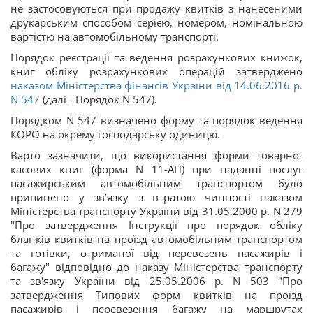
не застосовуються при продажу квитків з нанесеними
друкарським способом серією, номером, номінальною
вартістю на автомобільному транспорті.
Порядок реєстрації та ведення розрахункових книжок,
книг обліку розрахункових операцій затверджено
наказом Міністерства фінансів України від 14.06.2016 р.
N 547
(далі - Порядок N 547).
Порядком N 547 визначено форму та порядок ведення
КОРО на окрему господарську одиницю.
Варто зазначити, що використання форми товарно-
касових книг (форма N 11-АП) при наданні послуг
пасажирським автомобільним транспортом було
припинено у зв’язку з втратою чинності наказом
Міністерства транспорту України від 31.05.2000 р. N 279
"Про затвердження Інструкції про порядок обліку
бланків квитків на проїзд автомобільним транспортом
та готівки, отриманої від перевезень пасажирів і
багажу" відповідно до наказу Міністерства транспорту
та зв'язку України від 25.05.2006 р. N 503 "Про
затвердження Типових форм квитків на проїзд
пасажирів і перевезення багажу на маршрутах