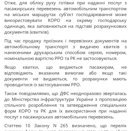
Отже, для обліку руху готівки при наданні послуг з
пасажирських перевезень автомобільним транспортом
на міських маршрутах суб'єкт господарювання може
використовувати КОРО на окрему господарську
одиницю, яка заповнюється на підставі розрахункових
документів (квитків).
Під час продажу проїзних і перевізних документів на
автомобільному транспорті з видачею квитків з
нанесеними друкарським способом серією, номером,
номінальною вартістю РРО та РК не застосовуються.
Якщо квитки, що видаються пасажирам, не
відповідають вказаним вимогам або якщо такі
документи не видаються, то розрахунки мають
проводитися із застосуванням РРО.
Також повідомляємо, що ДФС неодноразово зверталась
до Міністерства інфраструктури України з пропозицією
спільного розроблення та затвердження спеціальних
форм КОРО та РК для їх використання при наданні
послуг з пасажирських автомобільних перевезень.
Статтею 10 Закону N 265 визначено, що перелік