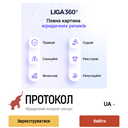
UA
Зареєструватися
Ввійти