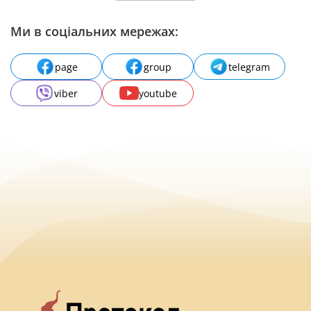
Ми в соціальних мережах:
page
group
telegram
viber
youtube