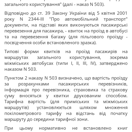
загального користування" (далі - наказ N 503).
Відповідно до ст. 39 Закону України від 5 квітня 2001
року N 2344-III "Про автомобільний транспорт"
документи, на підставі яких виконуються пасажирські
перевезення для пасажира, - квиток на проїзд в автобусі
та на перевезення багажу (для пільгового проїзду -
посвідчення особи встановленого зразка).
Типові форми квитків на проїзд пасажирів на
маршрутах загального користування, зокрема
міжміських автобусах (типи I, II, III, IV), затверджено
наказом N 503.
Пунктом 2 наказу N 503 визначено, що вартість проїзду
за розрахунками пасажирських перевізників,
інформація про перевізника, страховика та страхову
суму вносяться у квитки друкованим способом.
Тарифна вартість (для приміських та міжміських
маршрутів) установлюється шляхом множення
покілометрового тарифу на відстань від початку
маршруту до середини тарифної зони.
При цьому нормативно не встановлено книг