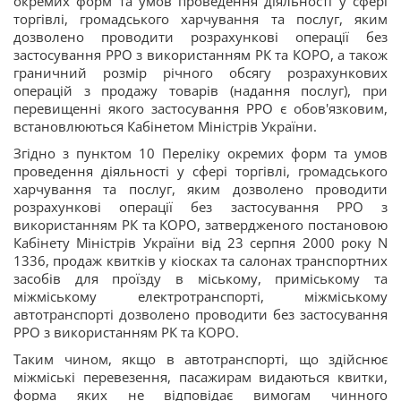
окремих форм та умов проведення діяльності у сфері
торгівлі, громадського харчування та послуг, яким
дозволено проводити розрахункові операції без
застосування РРО з використанням РК та КОРО, а також
граничний розмір річного обсягу розрахункових
операцій з продажу товарів (надання послуг), при
перевищенні якого застосування РРО є обов'язковим,
встановлюються Кабінетом Міністрів України.
Згідно з пунктом 10 Переліку окремих форм та умов
проведення діяльності у сфері торгівлі, громадського
харчування та послуг, яким дозволено проводити
розрахункові операції без застосування РРО з
використанням РК та КОРО, затвердженого постановою
Кабінету Міністрів України від 23 серпня 2000 року N
1336, продаж квитків у кіосках та салонах транспортних
засобів для проїзду в міському, приміському та
міжміському електротранспорті, міжміському
автотранспорті дозволено проводити без застосування
РРО з використанням РК та КОРО.
Таким чином, якщо в автотранспорті, що здійснює
міжміські перевезення, пасажирам видаються квитки,
форма яких не відповідає вимогам чинного