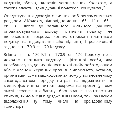
податків, зборів, платежів установлених Кодексом, а
також надають індивідуальні податкові консультації.
Оподаткування доходів фізичних осіб регламентується
розділом IV Кодексу, відповідно до пп. 165.1.11 п. 165.1
ст. 165 якого до загального місячного (річного)
оподатковуваного доходу платника податку не
включаються, зокрема, кошти, отримані платником
податку на відрядження або під звіт, і розраховані
згідно із п. 170.9 ст. 170 Кодексу.
Згідно із пп. 170.9.1 п. 170.9 ст. 170 Кодексу не є
доходом платника податку - фізичної особи, яка
перебуває у трудових відносинах зі своїм роботодавцем
або є членом керівних органів підприємств, установ,
організацій, сума відшкодованих йому у встановленому
законодавством порядку витрат на відрядження в
межах фактичних витрат, зокрема на проїзд (у тому
числі перевезення багажу, бронювання транспортних
квитків) як до місця відрядження і назад, так і за місцем
відрядження (у тому числі на орендованому
транспорті).