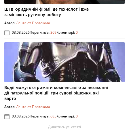
ШІ в юридичній фірмі: де технології вже
замінюють рутинну роботу
Автор:
Лента от Протокола
03.08.2026
Переглядів:
369
Коментарі:
0
Водії можуть отримати компенсацію за незаконні
дії патрульної поліції: три судові рішення, які
варто
Автор:
Лента от Протокола
03.08.2026
Переглядів:
685
Коментарі:
0
Дивитись усі статті