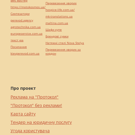
Веб мастер
Перевезення хворих
https://motokosmos.ua/
hospice-life.com.ua/
Синтезатори
mk-translations.ua
perevod.agency
maltina.com.ua
agrotechnika.com.ua
Шафи купе
europeservice.com.ua
Брендові сумки
текст юа
Натяжні стелі Nova Stelya
Посилання
Перевезення хворих за
kievperevod.com.ua
кордон
Про проект
Реклама на "Протокол"
"Протокол" без реклами!
Карта сайту
Тендер на юридичну послугу
Угода користувача