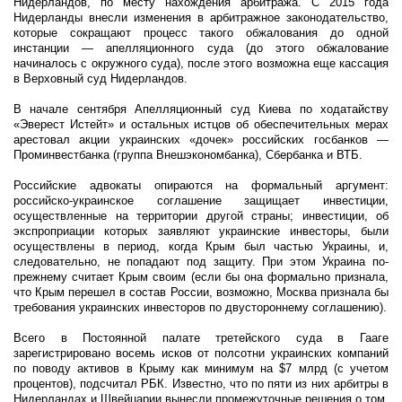
Нидерландов, по месту нахождения арбитража. С 2015 года
Нидерланды внесли изменения в арбитражное законодательство,
которые сокращают процесс такого обжалования до одной
инстанции — апелляционного суда (до этого обжалование
начиналось с окружного суда), после этого возможна еще кассация
в Верховный суд Нидерландов.
В начале сентября Апелляционный суд Киева по ходатайству
«Эверест Истейт» и остальных истцов об обеспечительных мерах
арестовал акции украинских «дочек» российских госбанков —
Проминвестбанка (группа Внешэкономбанка), Сбербанка и ВТБ.
Российские адвокаты опираются на формальный аргумент:
российско-украинское соглашение защищает инвестиции,
осуществленные на территории другой страны; инвестиции, об
экспроприации которых заявляют украинские инвесторы, были
осуществлены в период, когда Крым был частью Украины, и,
следовательно, не попадают под защиту. При этом Украина по-
прежнему считает Крым своим (если бы она формально признала,
что Крым перешел в состав России, возможно, Москва признала бы
требования украинских инвесторов по двустороннему соглашению).
Всего в Постоянной палате третейского суда в Гааге
зарегистрировано восемь исков от полсотни украинских компаний
по поводу активов в Крыму как минимум на $7 млрд (с учетом
процентов), подсчитал РБК. Известно, что по пяти из них арбитры в
Нидерландах и Швейцарии вынесли промежуточные решения о том,