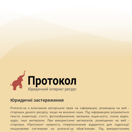
Юридичні застереження
Protocol.ua є власником авторських прав на інформацію, розміщену на веб -
сторінках даного ресурсу, якщо не вказано інше. Під інформацією розуміються
тексти, коментарі, статті, фотозображення, малюнки, ящик-шота, скани, відео,
аудіо, інші матеріали. При використанні матеріалів, розміщених на веб -
сторінках «Протокол» наявність гіперпосилання відкритого для індексації
пошуковими системами на protocol.ua обов`язкове. Під використанням