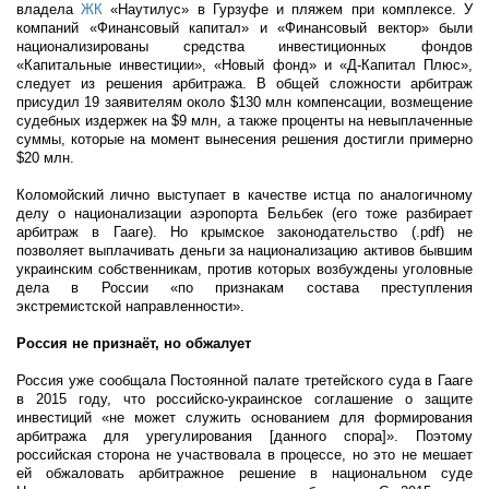
владела
ЖК
«Наутилус» в Гурзуфе и пляжем при комплексе. У
компаний «Финансовый капитал» и «Финансовый вектор» были
национализированы средства инвестиционных фондов
«Капитальные инвестиции», «Новый фонд» и «Д-Капитал Плюс»,
следует из решения арбитража. В общей сложности арбитраж
присудил 19 заявителям около $130 млн компенсации, возмещение
судебных издержек на $9 млн, а также проценты на невыплаченные
суммы, которые на момент вынесения решения достигли примерно
$20 млн.
Коломойский лично выступает в качестве истца по аналогичному
делу о национализации аэропорта Бельбек (его тоже разбирает
арбитраж в Гааге). Но крымское законодательство (.pdf) не
позволяет выплачивать деньги за национализацию активов бывшим
украинским собственникам, против которых возбуждены уголовные
дела в России «по признакам состава преступления
экстремистской направленности».
Россия не признаёт, но обжалует
Россия уже сообщала Постоянной палате третейского суда в Гааге
в 2015 году, что российско-украинское соглашение о защите
инвестиций «не может служить основанием для формирования
арбитража для урегулирования [данного спора]». Поэтому
российская сторона не участвовала в процессе, но это не мешает
ей обжаловать арбитражное решение в национальном суде