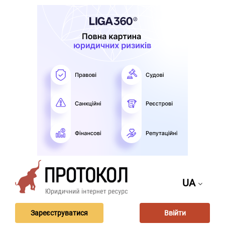
UA
Зареєструватися
Ввійти