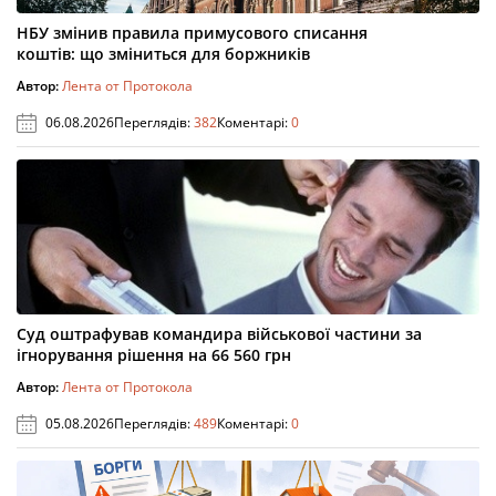
НБУ змінив правила примусового списання
коштів: що зміниться для боржників
Автор:
Лента от Протокола
06.08.2026
Переглядів:
382
Коментарі:
0
Суд оштрафував командира військової частини за
ігнорування рішення на 66 560 грн
Автор:
Лента от Протокола
05.08.2026
Переглядів:
489
Коментарі:
0