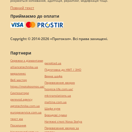
розуміється копіювання, адаптація, рерайтинг, модифікація тощо.
Повний текст
Приймаємо до оплати
Copyright © 2014-2026 «Протокол». Всі права захищені.
Партнери
Сережки з діамантами
pereklad.ua
alliancetechnika.ua
Підготовка до НМТ / ЗНО
миралинкс
Винна шафа
Веб мастер
Перевезення хворих
https://motokosmos.ua/
hospice-life.com.ua/
Синтезатори
mk-translations.ua
perevod.agency
maltina.com.ua
agrotechnika.com.ua
Шафи купе
europeservice.com.ua
Брендові сумки
текст юа
Натяжні стелі Nova Stelya
Посилання
Перевезення хворих за
kievperevod.com.ua
кордон