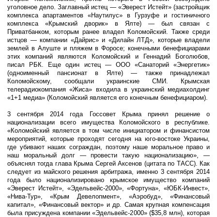
уголовное дело. Заглавный истец — «Эверест Истейт» (застройщик
комплекса апартаментов «Наутилус» в Гурзуфе и гостиничного
комплекса «Крымский дворик» в Ялте) — был связан с
Приватбанком, которым ранее владел Коломойский. Также среди
истцов — компании «Дайрис» и «Дилайн ЛТД», которые владели
землей в Алуште и пляжем в Форосе; конечными бенефициарами
этих компаний являются Коломойский и Геннадий Боголюбов,
писал РБК. Еще один истец — ООО «Санаторий «Энергетик»
(одноименный пансионат в Ялте) — также принадлежал
Коломойскому, сообщали украинские СМИ. Крымская
телерадиокомпания «Жиса» входила в украинский медиахолдинг
«1+1 медиа» (Коломойский является его конечным бенефициаром).
3 сентября 2014 года Госсовет Крыма принял решение о
национализации всего имущества Коломойского в республике.
«Коломойский является в том числе инициатором и финансистом
мероприятий, которые проходят сегодня на юго-востоке Украины,
где убивают наших сограждан, поэтому наше моральное право и
наш моральный долг — провести такую национализацию», —
объяснял тогда глава Крыма Сергей Аксенов (цитата по ТАСС). Как
следует из майского решения арбитража, именно 3 сентября 2014
года было национализировано крымское имущество компаний
«Эверест Истейт», «Эдельвейс-2000», «Фортуна», «ЮБК-Инвест»,
«Нива-Тур», «Крым Девелопмент», «Аэробуд», «Финансовый
капитал», «Финансовый вектор» и др. Самая крупная компенсация
была присуждена компании «Эдельвейс-2000» ($35,8 млн), которая