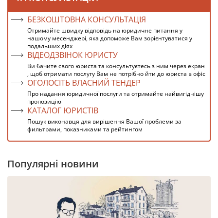
БЕЗКОШТОВНА КОНСУЛЬТАЦІЯ
Отримайте швидку відповідь на юридичне питання у
нашому месенджері, яка допоможе Вам зорієнтуватися у
подальших діях
ВІДЕОДЗВІНОК ЮРИСТУ
Ви бачите свого юриста та консультуєтесь з ним через екран
, щоб отримати послугу Вам не потрібно йти до юриста в офіс
ОГОЛОСІТЬ ВЛАСНИЙ ТЕНДЕР
Про надання юридичної послуги та отримайте найвигіднішу
пропозицію
КАТАЛОГ ЮРИСТІВ
Пошук виконавця для вирішення Вашої проблеми за
фильтрами, показниками та рейтингом
Популярні новини