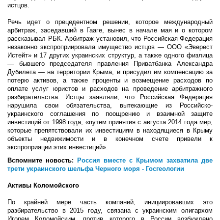
истцов.
Речь идет о прецедентном решении, которое международный
арбитраж, заседавший в Гааге, вынес в начале мая и о котором
рассказывал РБК. Арбитраж установил, что Российская Федерация
незаконно экспроприировала имущество истцов — ООО «Эверест
Истейт» и 17 других украинских структур, а также одного физлица
— бывшего председателя правления Приватбанка Александра
Дубилета — на территории Крыма, и присудил им компенсацию за
потерю активов, а также проценты и возмещение расходов по
оплате услуг юристов и расходов на проведение арбитражного
разбирательства. Истцы заявляли, что Российская Федерация
нарушила свои обязательства, вытекающие из Российско-
украинского соглашения по поощрению и взаимной защите
инвестиций от 1998 года, «путем принятия с августа 2014 года мер,
которые препятствовали их инвестициям в находящиеся в Крыму
объекты недвижимости и в конечном счете привели к
экспроприации этих инвестиций».
Вспомните новость:
Россия вместе с Крымом захватила две
трети украинского шельфа Черного моря - Госгеологии
Активы Коломойского
По крайней мере часть компаний, инициировавших это
разбирательство в 2015 году, связана с украинским олигархом
Игорем Коломойским, против которого в России возбуждено