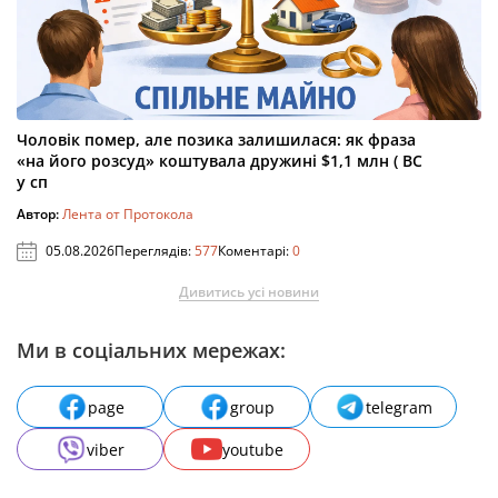
Чоловік помер, але позика залишилася: як фраза
«на його розсуд» коштувала дружині $1,1 млн ( ВС
у сп
Автор:
Лента от Протокола
05.08.2026
Переглядів:
577
Коментарі:
0
Дивитись усі новини
Ми в соціальних мережах:
page
group
telegram
viber
youtube