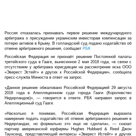
Россия отказалась признавать первое решение международного
арбитража о присуждении украинским инвесторам компенсации за
потерю активов в Крыму. В голландский суд подано ходатайство об
отмене арбитражного решения, сообщает
РБК
Российская Федерация не признаёт решение Постоянной палаты
третейского суда в Гааге, вынесенное 2 мая 2018 года, «в связи с
отсутствием у арбитража юрисдикции на рассмотрение иска ООО
«Эверест Эстейт» и других к Российской Федерации», сообщила
пресс-служба Минюста в ответ на запрос.
«Данное решение обжаловано Российской Федерацией 29 августа
2018 года в Апелляционном суде города Гааги (Королевство
Нидерландов)», — говорится в ответе. РБК направил запрос в
Апелляционный суд Гааги.
«Насколько я понимаю, Российская Федерация выразила
намерение подать ходатайство об отмене арбитражного решения в
Нидерландах, но формально это еще не сделала», — сказал
партнер американской юрфирмы Hughes Hubbard & Reed Джон
Таунсенд, представляющий интересы «Эверест Истейт» и других