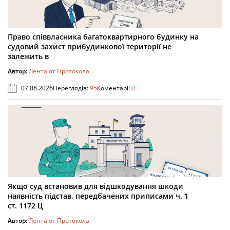
Право співвласника багатоквартирного будинку на
судовий захист прибудинкової території не
залежить в
Автор:
Лента от Протокола
07.08.2026
Переглядів:
95
Коментарі:
0
Якщо суд встановив для відшкодування шкоди
наявність підстав, передбачених приписами ч. 1
ст. 1172 Ц
Автор:
Лента от Протокола