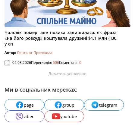
Чоловік помер, але позика залишилася: як фраза
«на його розсуд» коштувала дружині $1,1 млн ( ВС
у сп
Автор:
Лента от Протокола
05.08.2026
Переглядів:
606
Коментарі:
0
Дивитись усі новини
Ми в соціальних мережах:
page
group
telegram
viber
youtube