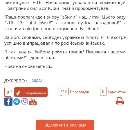
винищувач F-16. Начальник управління комунікацій
Повітряних сил ЗСУ Юрій Ігнат її прокоментував.
"Рашнпропаганден знову "збили" наш літак! Цього разу
F-16. "Всі цілі збиті!" - загони путіна нагодовані!" -
зазначив він іронічно в соцмережі Facebook.
За його словами, сьогодні українські пілоти F-16 вкотре
успішно відпрацювали по російських військах.
"І так щодня, бойова робота триває! Пишаюся нашими
пілотами!" - додав Ігнат.
Новина оновлюється...
ДЖЕРЕЛО :
UNIAN
0
110
0
Переглядів
Коментарі
Сподобалося
Відключити рекламу