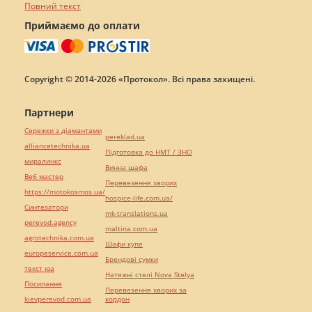
Повний текст
Приймаємо до оплати
Copyright © 2014-2026 «Протокол». Всі права захищені.
Партнери
Сережки з діамантами
pereklad.ua
alliancetechnika.ua
Підготовка до НМТ / ЗНО
миралинкс
Винна шафа
Веб мастер
Перевезення хворих
https://motokosmos.ua/
hospice-life.com.ua/
Синтезатори
mk-translations.ua
perevod.agency
maltina.com.ua
agrotechnika.com.ua
Шафи купе
europeservice.com.ua
Брендові сумки
текст юа
Натяжні стелі Nova Stelya
Посилання
Перевезення хворих за
kievperevod.com.ua
кордон