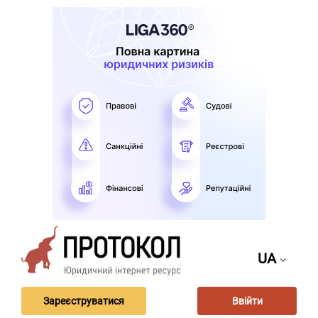
UA
Зареєструватися
Ввійти