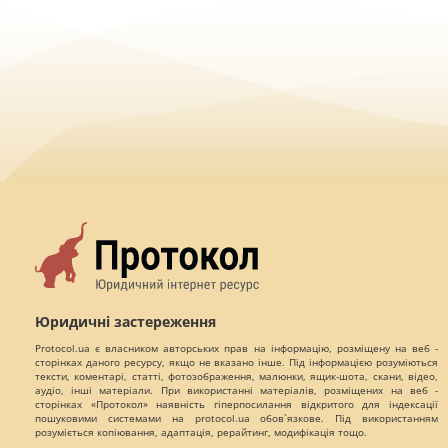
Юридичні застереження
Protocol.ua є власником авторських прав на інформацію, розміщену на веб -
сторінках даного ресурсу, якщо не вказано інше. Під інформацією розуміються
тексти, коментарі, статті, фотозображення, малюнки, ящик-шота, скани, відео,
аудіо, інші матеріали. При використанні матеріалів, розміщених на веб -
сторінках «Протокол» наявність гіперпосилання відкритого для індексації
пошуковими системами на protocol.ua обов`язкове. Під використанням
розуміється копіювання, адаптація, рерайтинг, модифікація тощо.