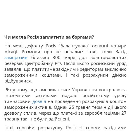
Чи могла Росія заплатити за боргами?
На межі дефолту Росія "балансувала" останні чотири
місяці. Розмови про це почалися тоді, коли Захід
заморозив
близько 300 млрд дол золотовалютних
резервів Центробанку РФ. Після цього російський уряд
заявляв, що платитиме західним кредиторам виключно
замороженими коштами. І такі розрахунки дійсно
відбувалися.
Річ у тому, що американське Управління контролю за
іноземними активами надало російському уряду
тимчасовий
дозвіл
на проведення розрахунків коштом
заморожених активів. Однак 25 травня термін дії цього
дозволу сплив, через що платежі за єврооблігаціями 27
травня так і не були здійснені.
Інші способи розрахунку Росії зі своїми західними