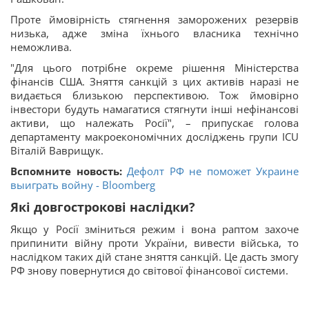
Проте ймовірність стягнення заморожених резервів
низька, адже зміна їхнього власника технічно
неможлива.
"Для цього потрібне окреме рішення Міністерства
фінансів США. Зняття санкцій з цих активів наразі не
видається близькою перспективою. Тож ймовірно
інвестори будуть намагатися стягнути інші нефінансові
активи, що належать Росії", – припускає голова
департаменту макроекономічних досліджень групи ICU
Віталій Ваврищук.
Вспомните новость:
Дефолт РФ не поможет Украине
выиграть войну - Bloomberg
Які довгострокові наслідки?
Якщо у Росії зміниться режим і вона раптом захоче
припинити війну проти України, вивести війська, то
наслідком таких дій стане зняття санкцій. Це дасть змогу
РФ знову повернутися до світової фінансової системи.