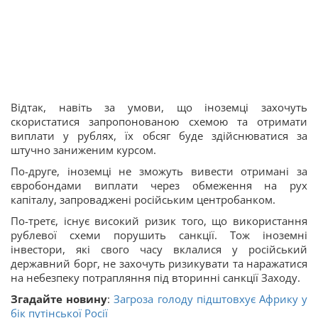
Відтак, навіть за умови, що іноземці захочуть
скористатися запропонованою схемою та отримати
виплати у рублях, їх обсяг буде здійснюватися за
штучно заниженим курсом.
По-друге, іноземці не зможуть вивести отримані за
євробондами виплати через обмеження на рух
капіталу, запроваджені російським центробанком.
По-третє, існує високий ризик того, що використання
рублевої схеми порушить санкції. Тож іноземні
інвестори, які свого часу вклалися у російський
державний борг, не захочуть ризикувати та наражатися
на небезпеку потрапляння під вторинні санкції Заходу.
Згадайте новину
:
Загроза голоду підштовхує Африку у
бік путінської Росії