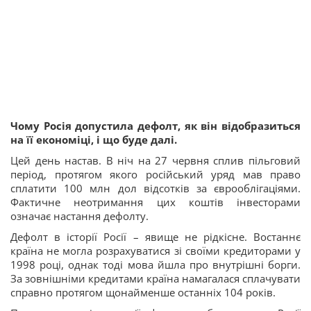
Чому Росія допустила дефолт, як він відобразиться
на її економіці, і що буде далі.
Цей день настав. В ніч на 27 червня сплив пільговий
період, протягом якого російський уряд мав право
сплатити 100 млн дол відсотків за єврооблігаціями.
Фактичне неотримання цих коштів інвесторами
означає настання дефолту.
Дефолт в історії Росії – явище не рідкісне. Востаннє
країна не могла розрахуватися зі своїми кредиторами у
1998 році, однак тоді мова йшла про внутрішні борги.
За зовнішніми кредитами країна намагалася сплачувати
справно протягом щонайменше останніх 104 років.