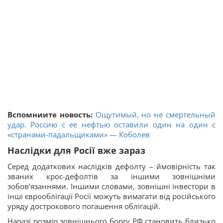
Вспомниите новость:
Ощутимый, но не смертельный
удар. Россию с ее нефтью оставили один на один с
«странами-падальщиками» — Коболев
Наслідки для Росії вже зараз
Серед додаткових наслідків дефолту – ймовірність так
званих крос-дефолтів за іншими зовнішніми
зобов’язаннями. Іншими словами, зовнішні інвестори в
інші єврооблігації Росії можуть вимагати від російського
уряду дострокового погашення облігацій.
Наразі розмір зовнішнього боргу РФ становить близько