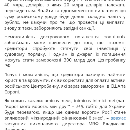
40 млрд доларів, з яких 20 млрд доларів належать
нерезидентам. Знайти та одномоментно виплатити цю
суму російському уряду буде доволі складно навіть у
рублях, не кажучи про те, що провести ці виплати,
знову ж таки, забороняють західні санкції.
Неможливість дострокового погашення зовнішніх
зобов’язань може призвести до того, що іноземні
кредитори спробують стягнути свої інвестиції у
судовому порядку. І одним із джерел їх погашення
можуть стати заморожені 300 млрд дол Центробанку
РФ.
"Існує і можливість, що кредитори захочуть найняти
юристів та зрозуміти, як використати для оплати активи
російського Центробанку, які зараз заморожені в США та
Європі.
Як колись казали: amicus meus, inimicus inimici mei (лат.
"ворог мого ворога, мій друг"
– ЕП
), тобто для України
буде перевагою, якщо ще одним ворогом Росії стане
впливовий міжнародний фінансовий бізнес", –
вважає
заступник виконавчого директора МВФ Владислав
Рашкован.