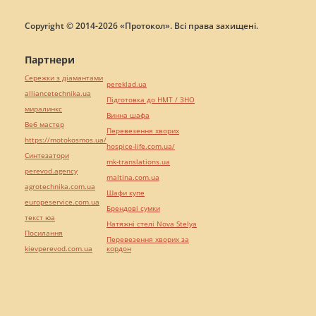
Copyright © 2014-2026 «Протокол». Всі права захищені.
Партнери
Сережки з діамантами
pereklad.ua
alliancetechnika.ua
Підготовка до НМТ / ЗНО
миралинкс
Винна шафа
Веб мастер
Перевезення хворих
https://motokosmos.ua/
hospice-life.com.ua/
Синтезатори
mk-translations.ua
perevod.agency
maltina.com.ua
agrotechnika.com.ua
Шафи купе
europeservice.com.ua
Брендові сумки
текст юа
Натяжні стелі Nova Stelya
Посилання
Перевезення хворих за
kievperevod.com.ua
кордон