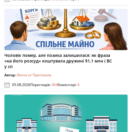
Чоловік помер, але позика залишилася: як фраза
«на його розсуд» коштувала дружині $1,1 млн ( ВС
у сп
Автор:
Лента от Протокола
05.08.2026
Переглядів:
454
Коментарі:
0