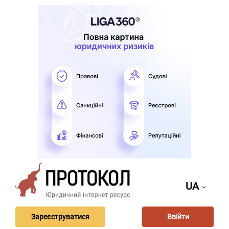
UA
Зареєструватися
Ввійти