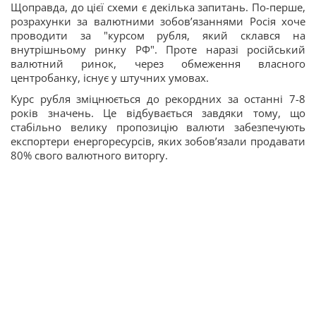
Щоправда, до цієї схеми є декілька запитань. По-перше,
розрахунки за валютними зобов’язаннями Росія хоче
проводити за "курсом рубля, який склався на
внутрішньому ринку РФ". Проте наразі російський
валютний ринок, через обмеження власного
центробанку, існує у штучних умовах.
Курс рубля зміцнюється до рекордних за останні 7-8
років значень. Це відбувається завдяки тому, що
стабільно велику пропозицію валюти забезпечують
експортери енергоресурсів, яких зобов’язали продавати
80% свого валютного виторгу.