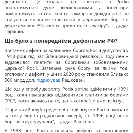
десятиліть. Це означає, що інвестиції в Росію
вважатимуться дуже ризикованими, а інвестори
вимагатимуть за свої кошти захмарної дохідності. І це
стосується не лише інвестицій у державний борг чи
держкомпанії РФ, але й приватного сектору", – додає
Паращій.
Що було з попередніми дефолтами РФ?
Востаннє дефолт за зовнішнім боргом Росія допустила у
1918 році під час більшовицької революції. Тоді Ленін
відмовився платити за борговими зобов'язаннями
Царської Росії. Загальна сума боргу, за якими тоді
оголосили дефолт, у цінах 2020 року становила близько
500 млрд дол,
підрахував
Рашкован.
Ще одну спробу дефолту Росія хотіла здійснити у 1991
році, коли намагалася відмовитися платити за боргами
СРСР, посилаючись на те, що такої країни вже не існує.
"Паризький клуб кредиторів тоді змусив Росію визнати
частину боргів радянської імперії, і в 1996 році вони
борг реструктурували", – додає Рашкован.
У 1998 році Росія оголосила дефолт за внутрішнім