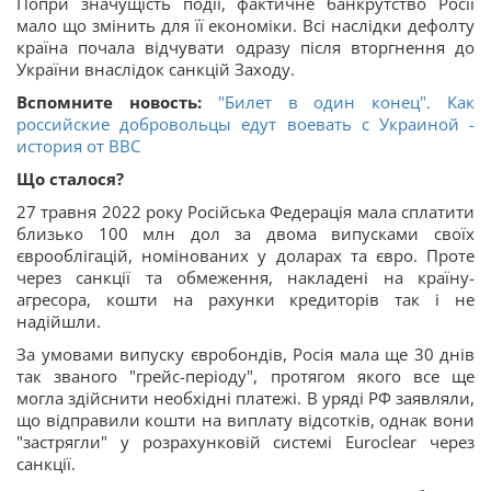
Попри значущість події, фактичне банкрутство Росії
мало що змінить для її економіки. Всі наслідки дефолту
країна почала відчувати одразу після вторгнення до
України внаслідок санкцій Заходу.
Вспомните новость:
"Билет в один конец". Как
российские добровольцы едут воевать с Украиной -
история от BBC
Що сталося?
27 травня 2022 року Російська Федерація мала сплатити
близько 100 млн дол за двома випусками своїх
єврооблігацій, номінованих у доларах та євро. Проте
через санкції та обмеження, накладені на країну-
агресора, кошти на рахунки кредиторів так і не
надійшли.
За умовами випуску євробондів, Росія мала ще 30 днів
так званого "грейс-періоду", протягом якого все ще
могла здійснити необхідні платежі. В уряді РФ заявляли,
що відправили кошти на виплату відсотків, однак вони
"застрягли" у розрахунковій системі Euroclear через
санкції.