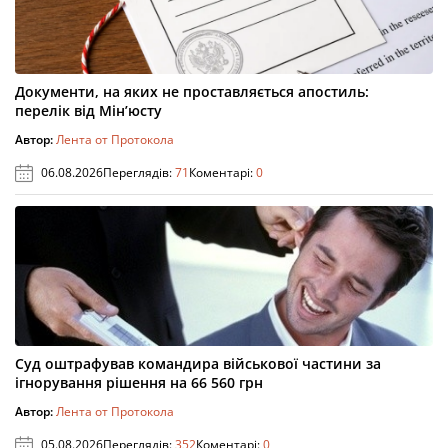
Документи, на яких не проставляється апостиль:
перелік від Мін’юсту
Автор:
Лента от Протокола
06.08.2026
Переглядів:
71
Коментарі:
0
Суд оштрафував командира військової частини за
ігнорування рішення на 66 560 грн
Автор:
Лента от Протокола
05.08.2026
Переглядів:
352
Коментарі:
0