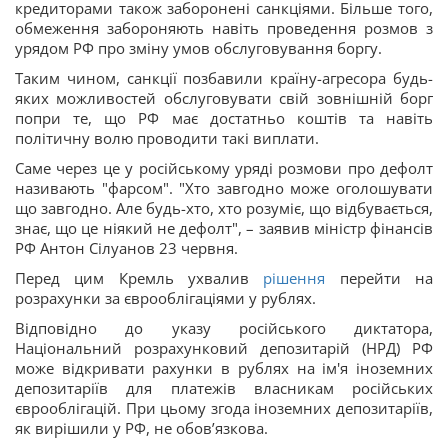
кредиторами також заборонені санкціями. Більше того,
обмеження забороняють навіть проведення розмов з
урядом РФ про зміну умов обслуговування боргу.
Таким чином, санкції позбавили країну-агресора будь-
яких можливостей обслуговувати свій зовнішній борг
попри те, що РФ має достатньо коштів та навіть
політичну волю проводити такі виплати.
Саме через це у російському уряді розмови про дефолт
називають "фарсом". "Хто завгодно може оголошувати
що завгодно. Але будь-хто, хто розуміє, що відбувається,
знає, що це ніякий не дефолт", – заявив міністр фінансів
РФ Антон Сілуанов 23 червня.
Перед цим Кремль ухвалив
рішення
перейти на
розрахунки за єврооблігаціями у рублях.
Відповідно до указу російського диктатора,
Національний розрахунковий депозитарій (НРД) РФ
може відкривати рахунки в рублях на ім'я іноземних
депозитаріїв для платежів власникам російських
єврооблігацій. При цьому згода іноземних депозитаріїв,
як вирішили у РФ, не обов’язкова.