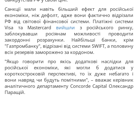
Санкції мали навіть більший ефект для російської
економіки, ніж дефолт, адже вони фактично відрізали
РФ від світової фінансової системи. Платіжні системи
Visa та Mastercard
вийшли
з російського ринку,
заблокувавши росіянам можливості проводити
закордонні розрахунки. Найбільші банки, крім
"Газпромбанку", відрізані від системи SWIFT, а половину
всіх резервів заморожено за кордоном.
"Якщо говорити про якісь додаткові наслідки для
російської економіки, які могли б додатися у
короткостроковій перспективі, то їх дуже небагато і
вони навряд чи будуть помітними", – вважає керівник
аналітичного департаменту Concorde Capital Олександр
Паращій.