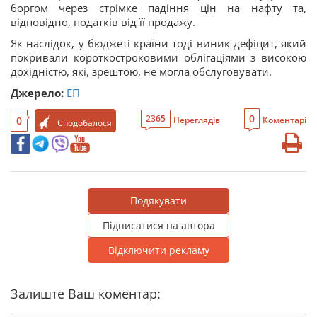
боргом через стрімке падіння цін на нафту та,
відповідно, податків від її продажу.
Як наслідок, у бюджеті країни тоді виник дефіцит, який
покривали короткостроковими облігаціями з високою
дохідністю, які, зрештою, не могла обслуговувати.
Джерело:
ЕП
0
2365
0
Переглядів
Коментарі
Сподобалося
Подякувати
Підписатися на автора
Відключити рекламу
Залиште Ваш коментар: