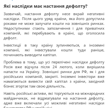
Які наслідки має настання дефолту?
Зазвичай, настання дефолту несе вкрай негативні
наслідки. Після цього уряд країни, яка його допустила
роками не може залучати кошти на зовнішніх ринках.
Недоступними стають запозичення і для приватних
компаній, які перебувають в країні, що оголосила
дефолт.
Інвестиції в таку країну зупиняються, а іноземні
компанії, які інвестували кошти туди раніше,
починають виводити капітал.
Проблема в тому, що усі перелічені наслідки дефолту
Росія вже відчула після 24 лютого, коли вирішила
напасти на Україну. Зовнішні ринки для РФ, як і для
російських компаній, закриті. Іноземні інвестори вже
намагаються вивести свій капітал з країни, західний
бізнес згортає там свою діяльність.
Навіть російські активи, які торгуються на міжнародних
майданчиках, не відреагували на настання дефолту,
адже вже включали усі можливі негативні наслідки
банкрутства РФ у своїй ціні.