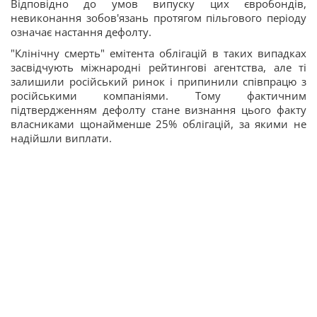
Відповідно до умов випуску цих євробондів,
невиконання зобов'язань протягом пільгового періоду
означає настання дефолту.
"Клінічну смерть" емітента облігацій в таких випадках
засвідчують міжнародні рейтингові агентства, але ті
залишили російський ринок і припинили співпрацю з
російськими компаніями. Тому фактичним
підтвердженням дефолту стане визнання цього факту
власниками щонайменше 25% облігацій, за якими не
надійшли виплати.