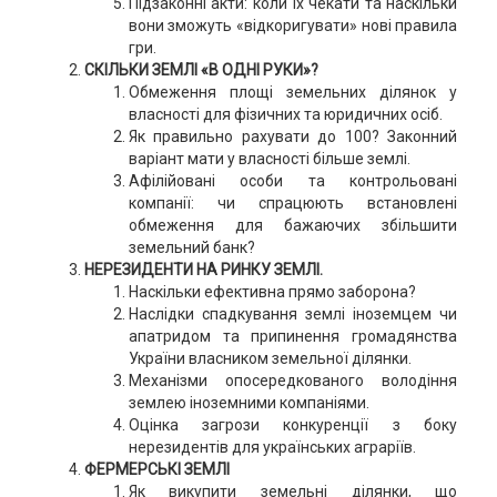
Підзаконні акти: коли їх чекати та наскільки
вони зможуть «відкоригувати» нові правила
гри.
СКІЛЬКИ ЗЕМЛІ «В ОДНІ РУКИ»?
Обмеження площі земельних ділянок у
власності для фізичних та юридичних осіб.
Як правильно рахувати до 100? Законний
варіант мати у власності більше землі.
Афілійовані особи та контрольовані
компанії: чи спрацюють встановлені
обмеження для бажаючих збільшити
земельний банк?
НЕРЕЗИДЕНТИ НА РИНКУ ЗЕМЛІ.
Наскільки ефективна прямо заборона?
Наслідки спадкування землі іноземцем чи
апатридом та припинення громадянства
України власником земельної ділянки.
Механізми опосередкованого володіння
землею іноземними компаніями.
Оцінка загрози конкуренції з боку
нерезидентів для українських аграріїв.
ФЕРМЕРСЬКІ ЗЕМЛІ
Як викупити земельні ділянки, що