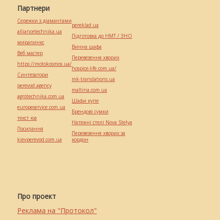
Партнери
Сережки з діамантами
pereklad.ua
alliancetechnika.ua
Підготовка до НМТ / ЗНО
миралинкс
Винна шафа
Веб мастер
Перевезення хворих
https://motokosmos.ua/
hospice-life.com.ua/
Синтезатори
mk-translations.ua
perevod.agency
maltina.com.ua
agrotechnika.com.ua
Шафи купе
europeservice.com.ua
Брендові сумки
текст юа
Натяжні стелі Nova Stelya
Посилання
Перевезення хворих за
kievperevod.com.ua
кордон
Про проект
Реклама на "Протокол"