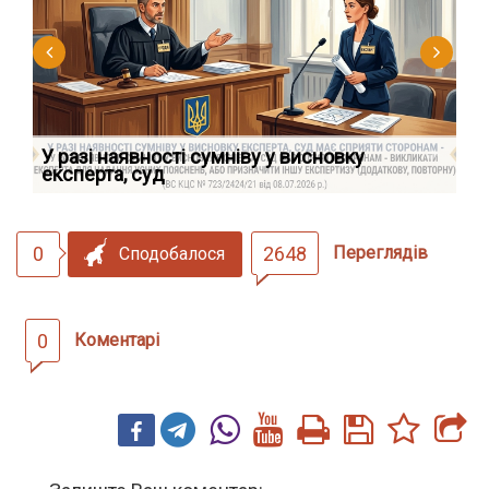
У разі наявності сумніву у висновку
Як
експерта, суд
вк
0
2648
Переглядів
Сподобалося
0
Коментарі