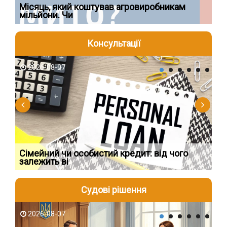
Ї
Місяць, який коштував агровиробникам
Ог
мільйони. Чи
що
Консультації
2026-08-07
2
Сімейний чи особистий кредит: від чого
Пр
залежить ві
по
Судові рішення
2026-08-07
2