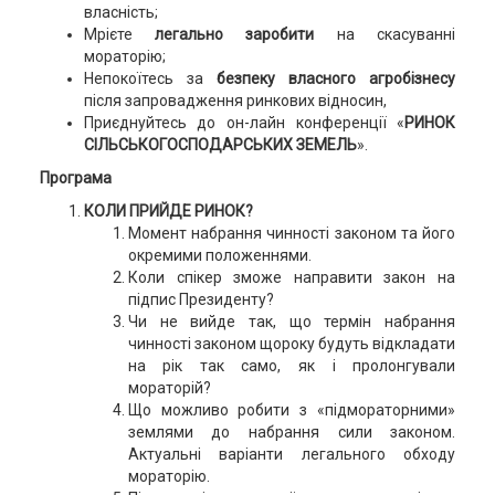
власність;
Мрієте
легально заробити
на скасуванні
мораторію;
Непокоїтесь за
безпеку власного агробізнесу
після запровадження ринкових відносин,
Приєднуйтесь до он-лайн конференції «
РИНОК
СІЛЬСЬКОГОСПОДАРСЬКИХ ЗЕМЕЛЬ
».
Програма
КОЛИ ПРИЙДЕ РИНОК?
Момент набрання чинності законом та його
окремими положеннями.
Коли спікер зможе направити закон на
підпис Президенту?
Чи не вийде так, що термін набрання
чинності законом щороку будуть відкладати
на рік так само, як і пролонгували
мораторій?
Що можливо робити з «підмораторними»
землями до набрання сили законом.
Актуальні варіанти легального обходу
мораторію.