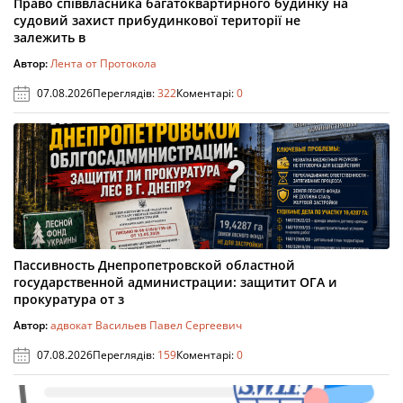
Право співвласника багатоквартирного будинку на
судовий захист прибудинкової території не
залежить в
Автор:
Лента от Протокола
07.08.2026
Переглядів:
322
Коментарі:
0
Пассивность Днепропетровской областной
государственной администрации: защитит ОГА и
прокуратура от з
Автор:
адвокат Васильев Павел Сергеевич
07.08.2026
Переглядів:
159
Коментарі:
0