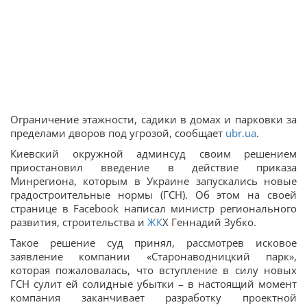
Ограничение этажности, садики в домах и парковки за
пределами дворов под угрозой, сообщает
ubr.ua
.
Киевский окружной админсуд своим решением
приостановил введение в действие приказа
Минрегиона, которым в Украине запускались новые
градостроительные нормы (ГСН). Об этом на своей
странице в Facebook написал министр регионального
развития, строительства и
ЖК
Х Геннадий Зубко.
Такое решение суд принял, рассмотрев исковое
заявление компании «Старонаводницкий парк»,
которая пожаловалась, что вступление в силу новых
ГСН сулит ей солидные убытки – в настоящий момент
компания заканчивает разработку проектной