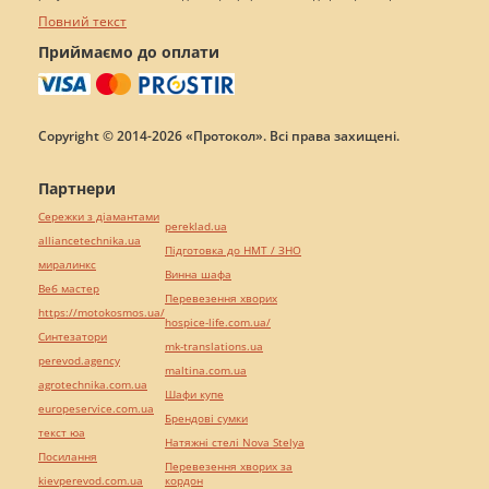
Повний текст
Приймаємо до оплати
Copyright © 2014-2026 «Протокол». Всі права захищені.
Партнери
Сережки з діамантами
pereklad.ua
alliancetechnika.ua
Підготовка до НМТ / ЗНО
миралинкс
Винна шафа
Веб мастер
Перевезення хворих
https://motokosmos.ua/
hospice-life.com.ua/
Синтезатори
mk-translations.ua
perevod.agency
maltina.com.ua
agrotechnika.com.ua
Шафи купе
europeservice.com.ua
Брендові сумки
текст юа
Натяжні стелі Nova Stelya
Посилання
Перевезення хворих за
kievperevod.com.ua
кордон