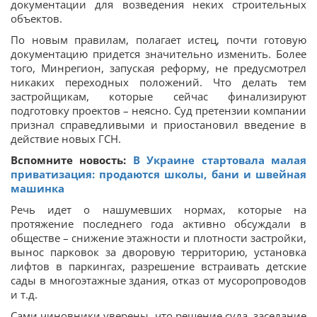
документации для возведения неких строительных
объектов.
По новым правилам, полагает истец, почти готовую
документацию придется значительно изменить. Более
того, Минрегион, запуская реформу, не предусмотрел
никаких переходных положений. Что делать тем
застройщикам, которые сейчас финализируют
подготовку проектов – неясно. Суд претензии компании
признал справедливыми и приостановил введение в
действие новых ГСН.
Вспомните новость:
В Украине стартовала малая
приватизация: продаются школы, бани и швейная
машинка
Речь идет о нашумевших нормах, которые на
протяжение последнего года активно обсуждали в
обществе – снижение этажности и плотности застройки,
вынос парковок за дворовую территорию, установка
лифтов в паркингах, разрешение встраивать детские
сады в многоэтажные здания, отказ от мусоропроводов
и т.д.
Сами чиновники уверены, что решение суда, заседание