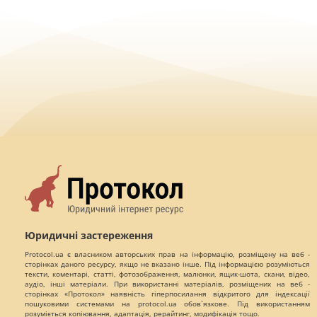
Юридичні застереження
Protocol.ua є власником авторських прав на інформацію, розміщену на веб -
сторінках даного ресурсу, якщо не вказано інше. Під інформацією розуміються
тексти, коментарі, статті, фотозображення, малюнки, ящик-шота, скани, відео,
аудіо, інші матеріали. При використанні матеріалів, розміщених на веб -
сторінках «Протокол» наявність гіперпосилання відкритого для індексації
пошуковими системами на protocol.ua обов`язкове. Під використанням
розуміється копіювання, адаптація, рерайтинг, модифікація тощо.