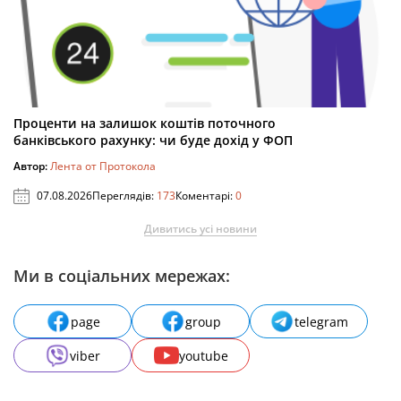
Проценти на залишок коштів поточного
банківського рахунку: чи буде дохід у ФОП
Автор:
Лента от Протокола
07.08.2026
Переглядів:
173
Коментарі:
0
Дивитись усі новини
Ми в соціальних мережах:
page
group
telegram
viber
youtube