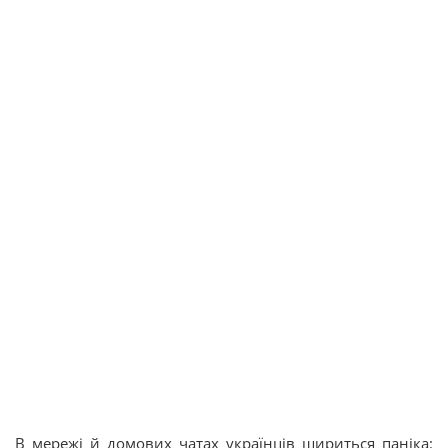
В мережі й домових чатах українців шириться паніка: