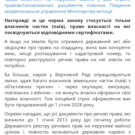
правовстановлюючих документів пояснює Південне
міжрегіональне управління Міністерства юстиції
Насправді ж ця норма закону стосується тільки
власників часток (паїв), право власності на які
посвідчуються відповідними сертифікатами.
А якщо на землю було отримано державний акт або
свідоцтво про право на спадщину, вона має конкретні
межі, місце розташування і кадастровий номер, то
повторно реєструвати речові права на неї зовсім не
потрібно.
Ба більше, наразі у Верховній Раді опрацьовуються
зміни, адже багато власників земельних часток (паїв) з
об’єктивних причин – через окупацію, еміграцію,
пов’язаних з війною – не можуть вчасно оформити свої
права власності. Тож кінцевий строк оформлення має
бути продовжений до 1 січня 2028 року.
Окремо нагадаю, що усі документи про речові права, які
виникли до 1 січня 2013 року (до початку роботи
Державного реєстру речових прав на нерухоме майно)
цілком і повністю визнаються державою нарівні з