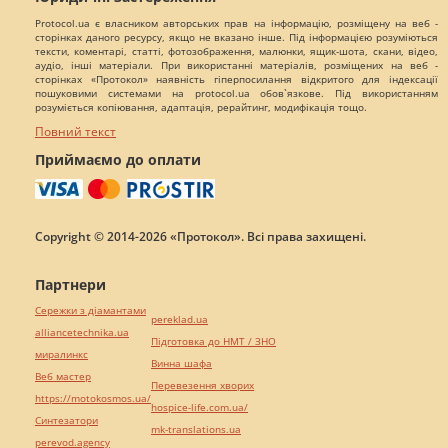
Protocol.ua є власником авторських прав на інформацію, розміщену на веб -
сторінках даного ресурсу, якщо не вказано інше. Під інформацією розуміються
тексти, коментарі, статті, фотозображення, малюнки, ящик-шота, скани, відео,
аудіо, інші матеріали. При використанні матеріалів, розміщених на веб -
сторінках «Протокол» наявність гіперпосилання відкритого для індексації
пошуковими системами на protocol.ua обов`язкове. Під використанням
розуміється копіювання, адаптація, рерайтинг, модифікація тощо.
Повний текст
Приймаємо до оплати
Copyright © 2014-2026 «Протокол». Всі права захищені.
Партнери
Сережки з діамантами
pereklad.ua
alliancetechnika.ua
Підготовка до НМТ / ЗНО
миралинкс
Винна шафа
Веб мастер
Перевезення хворих
https://motokosmos.ua/
hospice-life.com.ua/
Синтезатори
mk-translations.ua
perevod.agency