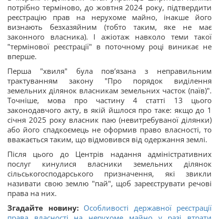
потрібно терміново, до жовтня 2024 року, підтвердити
реєстрацію прав на нерухоме майно, інакше його
визнають безхазяйним (тобто таким, яке не має
законного власника). І ажіотаж навколо теми такої
"термінової реєстрації" в поточному році виникає не
вперше.
Перша "хвиля" була пов’язана з неправильним
трактуванням закону "Про порядок виділення
земельних ділянок власникам земельних часток (паїв)".
Точніше, мова про частину 4 статті 13 цього
законодавчого акту, в якій йшлося про таке: якщо до 1
січня 2025 року власник паю (невитребуваної ділянки)
або його спадкоємець не оформив право власності, то
вважається таким, що відмовився від одержання землі.
Після цього до Центрів надання адміністративних
послуг кинулися власники земельних ділянок
сільськогосподарського призначення, які звикли
називати свою землю "пай", щоб зареєструвати речові
права на них.
Згадайте новину:
Особливості державної реєстрації
права власності на нерухоме майно у разі втрати