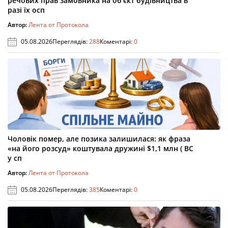
речових прав замовника на об’єкт будівництва в
разі їх осп
Автор:
Лента от Протокола
05.08.2026
Переглядів:
288
Коментарі:
0
Чоловік помер, але позика залишилася: як фраза
«на його розсуд» коштувала дружині $1,1 млн ( ВС
у сп
Автор:
Лента от Протокола
05.08.2026
Переглядів:
385
Коментарі:
0