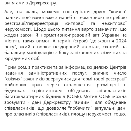
витягами з Держреєстру.
Але, на жаль, можемо спостерігати другу "хвилю"
паніки, пов’язаної вже з начебто терміновою потребою
реєстрації/перереєстрації житлової та нежитлової
нерухомості. Щодо цього питання варто зазначити, що
жоден закон й нормативно-правовий акт України не
містить таких вимог. А термін (строк) "до жовтня 2024
року", який створює нездоровий ажіотаж, схожий на
банальну маніпуляцію з боку зацікавлених фізичних та
юридичних осіб.
Приміром, з практики та за інформацією деяких Центрів
надання адміністративних послуг, значне число
"свіжих" заявників звернулися для термінової реєстрації
майнових прав через оголошення, розміщені в
будинках керівництвом обʼєднань співвласників
багатоквартирних будинків (ОСББ). Мотив ОСББ можна
зрозуміти - дані Держреєстру "видимі" для обʼєднань
співвласників, що дозволяє "побачити" актуальні дані
про власників (співвласників), площу нерухомості тощо.