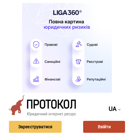
UA
Зареєструватися
Ввійти