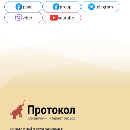
page
group
telegram
viber
youtube
Юридичні застереження