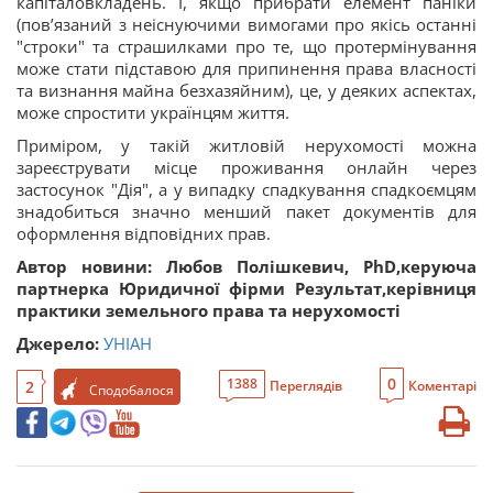
капіталовкладень. І, якщо прибрати елемент паніки
(пов’язаний з неіснуючими вимогами про якісь останні
"строки" та страшилками про те, що протермінування
може стати підставою для припинення права власності
та визнання майна безхазяйним), це, у деяких аспектах,
може спростити українцям життя.
Приміром, у такій житловій нерухомості можна
зареєструвати місце проживання онлайн через
застосунок "Дія", а у випадку спадкування спадкоємцям
знадобиться значно менший пакет документів для
оформлення відповідних прав.
Автор новини: Любов Полішкевич, PhD,керуюча
партнерка Юридичної фірми Результат,керівниця
практики земельного права та нерухомості
Джерело:
УНІАН
0
1388
2
Переглядів
Коментарі
Сподобалося