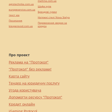
maltina.com.ua
agrotechnika.com.ua
Шафи купе
europeservice.com.ua
Брендові сумки
текст юа
Натяжні стелі Nova Stelya
Посилання
Перевезення хворих за
kievperevod.com.ua
кордон
Про проект
Реклама на "Протокол"
"Протокол" без реклами!
Карта сайту
Тендер на юридичну послугу
Угода користувача
Допомогти ресурсу "Протокол"
Кредит онлайн
iGaming Protocol