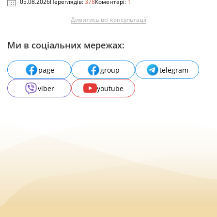
05.08.2026
Переглядів:
378
Коментарі:
1
Дивитись всі консультації
Ми в соціальних мережах:
page
group
telegram
viber
youtube