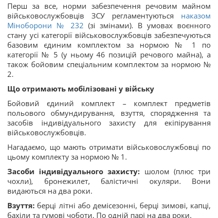
Перш за все, норми забезпечення речовим майном
військовослужбовців ЗСУ регламентуються
наказом
Міноборони № 232
(зі змінами). В умовах воєнного
стану усі категорії військовослужбовців забезпечуються
базовим єдиним комплектом за нормою № 1 по
категорії № 5 (у ньому 46 позицій речового майна), а
також бойовим спеціальним комплектом за нормою №
2.
Що отримають мобілізовані у війську
Бойовий єдиний комплект – комплект предметів
польового обмундирування, взуття, спорядження та
засобів індивідуального захисту для екіпірування
військовослужбовців.
Нагадаємо, що мають отримати військовослужбовці по
цьому комплекту за нормою № 1.
Засоби індивідуального захисту:
шолом (плюс три
чохли), бронежилет, балістичні окуляри. Вони
видаються на два роки.
Взуття:
берці літні або демісезонні, берці зимові, капці,
бахіли та гумові чоботи. По одній парі на два роки.