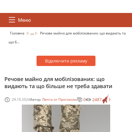
Меню
...
Головна
Речове майно для мобілізованих: що видають та
що б...
Відключити рекламу
Речове майно для мобілізованих: що
видають та що більше не треба здавати
0
2487
29.10.2024
Автор:
Лента от Протокола
3