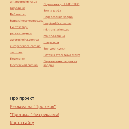
alliancetechnika.ua
Підготовка до НМТ / ЗНО
миралинкс
Винна шафа
Веб мастер
Перевезення хворих
https://motokosmos.ua/
hospice-life.com.ua/
Синтезатори
mk-translations.ua
perevod.agency
maltina.com.ua
agrotechnika.com.ua
Шафи купе
europeservice.com.ua
Брендові сумки
текст юа
Натяжні стелі Nova Stelya
Посилання
Перевезення хворих за
kievperevod.com.ua
кордон
Про проект
Реклама на "Протокол"
"Протокол" без реклами!
Карта сайту