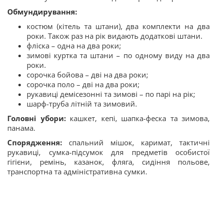
Обмундирування:
костюм (кітель та штани), два комплекти на два
роки. Також раз на рік видають додаткові штани.
фліска – одна на два роки;
зимові куртка та штани – по одному виду на два
роки.
сорочка бойова – дві на два роки;
сорочка поло – дві на два роки;
рукавиці демісезонні та зимові – по парі на рік;
шарф-труба літній та зимовий.
Головні убори:
кашкет, кепі, шапка-феска та зимова,
панама.
Спорядження:
спальний мішок, каримат, тактичні
рукавиці, сумка-підсумок для предметів особистої
гігієни, ремінь, казанок, фляга, сидіння польове,
транспортна та адміністративна сумки.