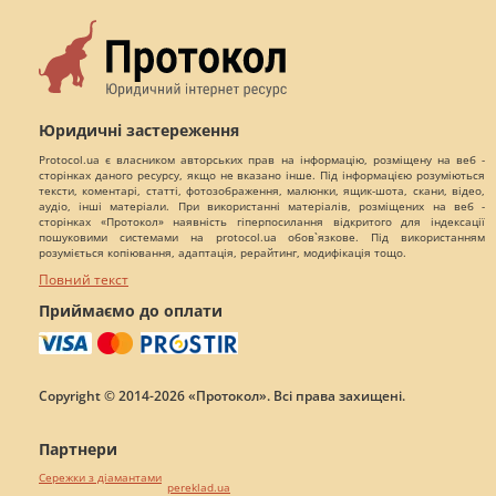
Юридичні застереження
Protocol.ua є власником авторських прав на інформацію, розміщену на веб -
сторінках даного ресурсу, якщо не вказано інше. Під інформацією розуміються
тексти, коментарі, статті, фотозображення, малюнки, ящик-шота, скани, відео,
аудіо, інші матеріали. При використанні матеріалів, розміщених на веб -
сторінках «Протокол» наявність гіперпосилання відкритого для індексації
пошуковими системами на protocol.ua обов`язкове. Під використанням
розуміється копіювання, адаптація, рерайтинг, модифікація тощо.
Повний текст
Приймаємо до оплати
Copyright © 2014-2026 «Протокол». Всі права захищені.
Партнери
Сережки з діамантами
pereklad.ua