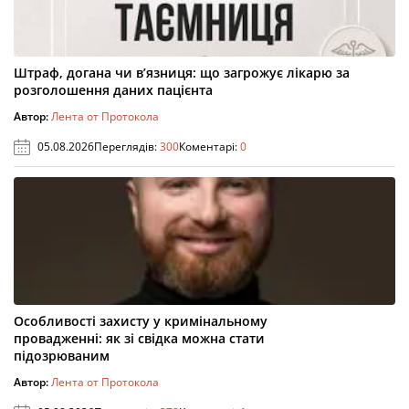
Штраф, догана чи в’язниця: що загрожує лікарю за
розголошення даних пацієнта
Автор:
Лента от Протокола
05.08.2026
Переглядів:
300
Коментарі:
0
Особливості захисту у кримінальному
провадженні: як зі свідка можна стати
підозрюваним
Автор:
Лента от Протокола