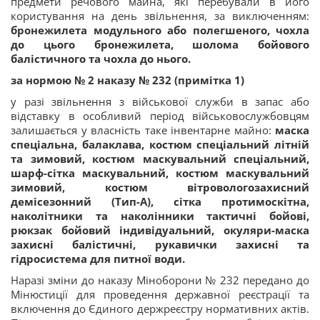
предмети речового майна, які перебували в його
користування на день звільнення, за виключенням:
бронежилета модульного або полегшеного,
чохла
до цього бронежилета, шолома бойового
балістичного та чохла до нього.
за нормою № 2 наказу № 232 (примітка 1)
у разі звільнення з військової служби в запас або
відставку в особливий період військовослужбовцям
залишається у власність таке інвентарне майно:
маска
спеціальна, балаклава, костюм спеціальний літній
та зимовий, костюм маскувальний спеціальний,
шарф-сітка маскувальний, костюм маскувальний
зимовий, костюм вітровологозахисний
демісезонний (Тип-А),
сітка протимоскітна,
наколітники та наколінники тактичні бойові,
рюкзак бойовий індивідуальний, окуляри-маска
захисні балістичні, рукавички захисні та
гідросистема для питної води.
Наразі зміни до наказу Міноборони № 232 передано до
Мінюстиції для проведення державної реєстрації та
включення до Єдиного держреєстру нормативних актів.