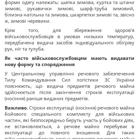
форми одягу належать: шапка зимова, куртка та штани
зимові, рукавички зимові, шарф-труба зимовий,
білизна натільна та зимова, шкарпетки зимові та, звісно
ж, зимові черевики.
Крім того, для збереження здоров’я
військовослужбовців в умовах низьких температур,
передбачена видача засобів індивідуального обігріву
рук, ніг та тулуба.
Як часто військовослужбовцям мають видавати
нову форму та спорядження
У Центральному управлінні речового забезпечення
Тилу Командування Сил логістики ЗС України
пояснюють, що видача предметів речового майна
здійснюється після закінчення строків експлуатації
(носіння) раніше виданих предметів.
Важливо.
Строки експлуатації (носіння) речового майна
бойового спеціального комплекту для військових
частин, які безпосередньо беруть участь у бойових діях,
не встановлюється, а речове майно перебуває в
експлуатації до повного зношення. Для таких
військовослужбовців заміна предметів речового майна