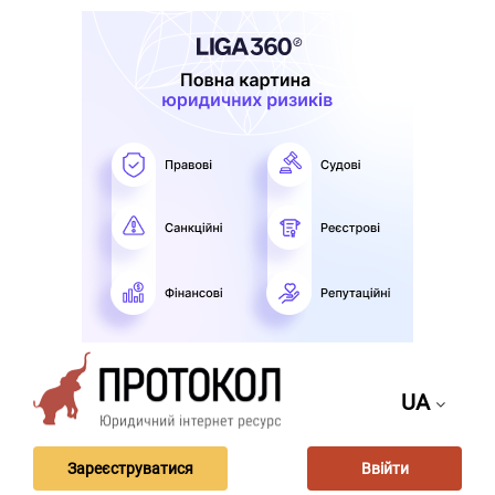
UA
Зареєструватися
Ввійти