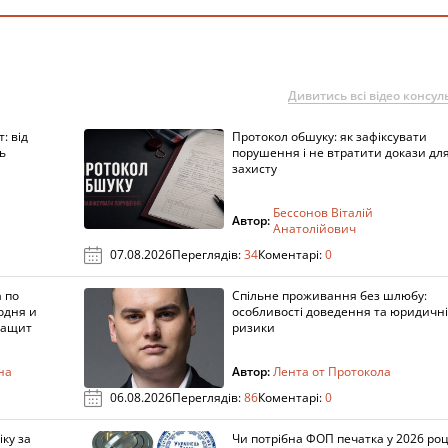
Дивитись всі відео консуль
: від
Протокол обшуку: як зафіксувати
ь
порушення і не втратити докази дл
захисту
Бессонов Віталій
Автор:
Анатолійович
07.08.2026
Переглядів:
34
Коментарі:
0
 по
Спільне проживання без шлюбу:
одня и
особливості доведення та юридичні
защит
ризики
на
Автор:
Лента от Протокола
06.08.2026
Переглядів:
86
Коментарі:
0
ку за
Чи потрібна ФОП печатка у 2026 роц