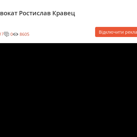
двокат Ростислав Кравец
Відключити рекл
0
8605
17