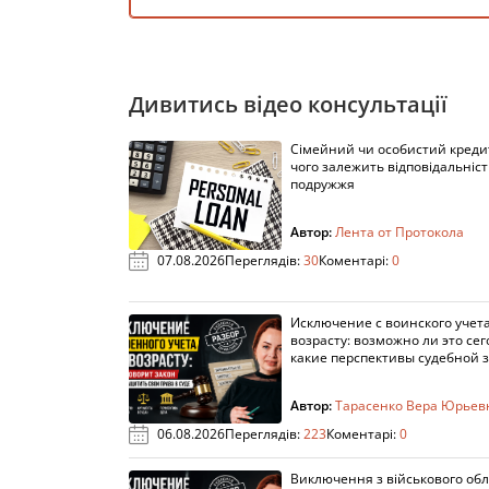
Дивитись відео консультації
Сімейний чи особистий кредит
чого залежить відповідальніст
подружжя
Автор:
Лента от Протокола
07.08.2026
Переглядів:
30
Коментарі:
0
Исключение с воинского учета
возрасту: возможно ли это сег
какие перспективы судебной 
Автор:
Тарасенко Вера Юрьев
06.08.2026
Переглядів:
223
Коментарі:
0
Виключення з військового облі