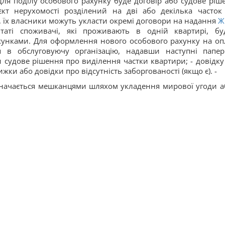
для поділу особового рахунку буде договір або судове ріш
єкт нерухомості розділений на дві або декілька часток
 їх власники можуть укласти окремі договори на надання
Ж
ьтаті споживачі, які проживають в одній квартирі, бу
хунками. Для оформлення нового особового рахунку на оп
я в обслуговуючу організацію, надавши наступні папер
 судове рішення про виділення частки квартири; - довідку
нижки або довідки про відсутність заборгованості (якщо є). -
значається мешканцями шляхом укладення мирової угоди а