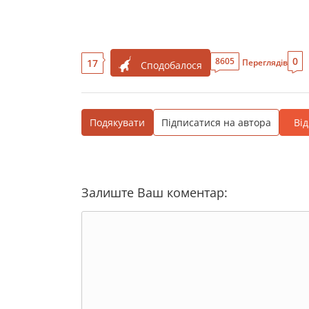
0
8605
17
Переглядів
Сподобалося
Подякувати
Підписатися на автора
Ві
Залиште Ваш коментар: