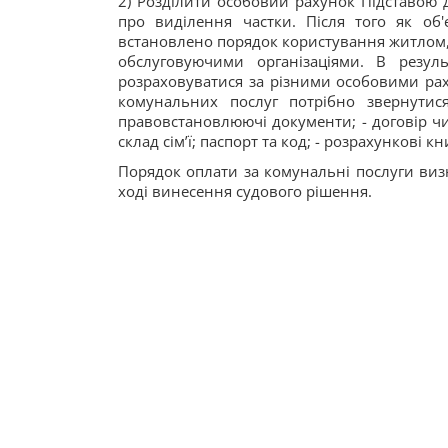
2) Розділити особовий рахунок Підставою 
про виділення частки. Після того як об'
встановлено порядок користування житлом,
обслуговуючими організаціями. В резул
розраховуватися за різними особовими ра
комунальних послуг потрібно звернутис
правовстановлюючі документи; - договір чи
склад сім’ї; паспорт та код; - розрахункові к
Порядок оплати за комунальні послуги ви
ході винесення судового рішення.