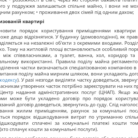
ого у подружжя залишається спільне майно, і вони не мо
дним рахунком; • проживання двох сімей під одним дахом;
изованій квартирі
тановити порядок користування приміщеннями квартири
оже дещо відрізнятися. У будинку (домоволодінні), як прав
зділяється на незалежні об'єкти з окремими входами. Розді
ко. Тому на житловій площі встановлюється особливий пор
я між співвласниками, а туалет, ванна, хол, коридор та 
альному використанні. Правила поділу майна регламенто
ділення частки визначається спеціалізованою компанією в 
питання поділу майна мирним шляхом, вони укладають дого
кодексу
). У разі незгоди виділяти частку доведеться, зверну
власникам утворених часток потрібно зареєструвати на них п
 Центр надання адміністративних послуг (ЦНАП). Якщо ж
ами може бути укладено договір про порядок користув
азаний договір доведеться, звернутись до суду. Слід наголос
ування жилим приміщенням, рахунок за комунальні пос
ється порядок відшкодування витрат по утриманню спіль
відшкодувати сплачені за комунальні платежі кошти том
хто сплачує кошти за комунальні послуги).