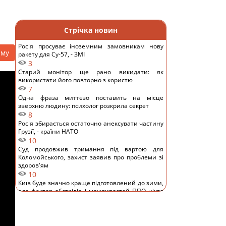
Стрічка новин
Росія просуває іноземним замовникам нову
аму
ракету для Су-57, - ЗМІ
3
Старий монітор ще рано викидати: як
використати його повторно з користю
7
Одна фраза миттєво поставить на місце
зверхню людину: психолог розкрила секрет
8
Росія збирається остаточно анексувати частину
Грузії, - країни НАТО
10
Суд продовжив тримання під вартою для
Коломойського, захист заявив про проблеми зі
здоров'ям
10
Київ буде значно краще підготовлений до зими,
але фактор обстрілів і можливостей ППО ніхто
не відміняв, - Пантелеєв
8
До 10 годин спізнення: через обстріли низка
поїздів курсують із затримками