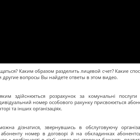
ащаться? Каким образом разделить лицевой счет? Какие спо
и другие вопросы Вы найдете ответы в этом видео.
яким здійснюється розрахунок за комунальні послуги
дивідуальний номер особового рахунку присвоюється абон
торі та інших організаціях.
ожна дізнатися, звернувшись в обслуговуючу організа
 абоненту номер в договорі й на обкладинках абонентс
к • розбіжності в сім'ї, через які сторони бажають платит