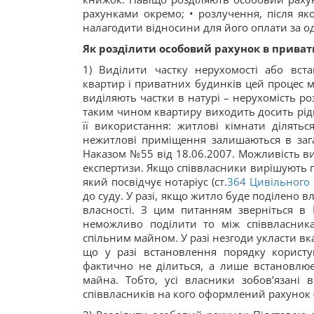
рахунками окремо; • розлучення, після як
налагодити відносини для його оплати за о
Як розділити особовий рахунок в приват
1) Виділити частку нерухомості або вс
квартир і приватних будинків цей процес м
виділяють частки в натурі – нерухомість ро
таким чином квартиру виходить досить рід
її використання: житлові кімнати ділятьс
нежитлові приміщення залишаються в заг
Наказом №55 від 18.06.2007. Можливість ви
експертизи. Якщо співвласники вирішують 
який посвідчує нотаріус (ст.
364
Цивільного 
до суду. У разі, якщо житло буде поділено 
власності. З цим питанням зверніться в
неможливо поділити то між співвласник
спільним майном. У разі незгоди укласти вк
що у разі встановлення порядку корист
фактично не ділиться, а лише встановлю
майна. Тобто, усі власники зобов’язані 
співвласників на кого оформлений рахунок (