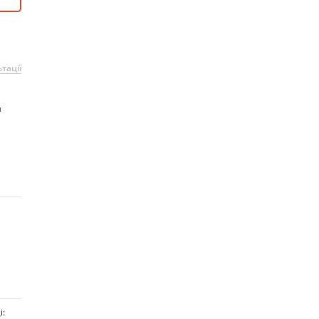
тації
я
і: