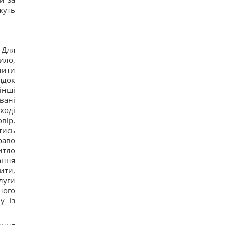
одразу три з них – із Польщі
жуть
13
Порожні грядки в серпні - велика помилка: що з
ними робити після збору врожаю
12
Кім Чен Ин з початку війни в Україні отримав
 Для
$22 мільярди надприбутку, – Bloomberg
ило,
23
лити
Путін може напасти на НАТО вже восени:
ядок
розвідка США опублікувала новий прогноз, – WSJ
інші
20
Експерт вимкнув одне налаштування Android – і
вані
смартфон перестав розряджатися вночі
ході
19
вір,
тись
раво
итло
ання
ити,
луги
ного
у із