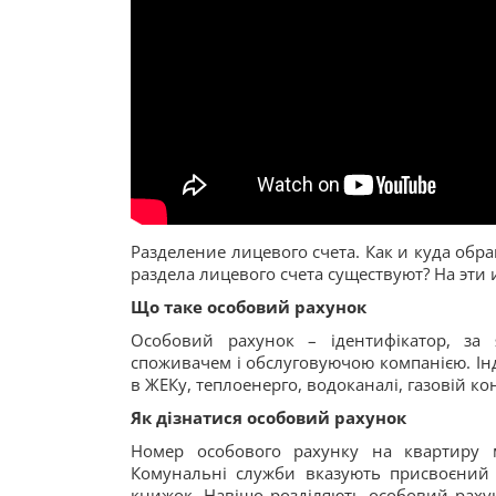
Разделение лицевого счета. Как и куда обр
раздела лицевого счета существуют? На эти 
Що таке особовий рахунок
Особовий рахунок – ідентифікатор, за 
споживачем і обслуговуючою компанією. Ін
в ЖЕКу, теплоенерго, водоканалі, газовій кон
Як дізнатися особовий рахунок
Номер особового рахунку на квартиру м
Комунальні служби вказують присвоєний
книжок. Навіщо розділяють особовий рахуно