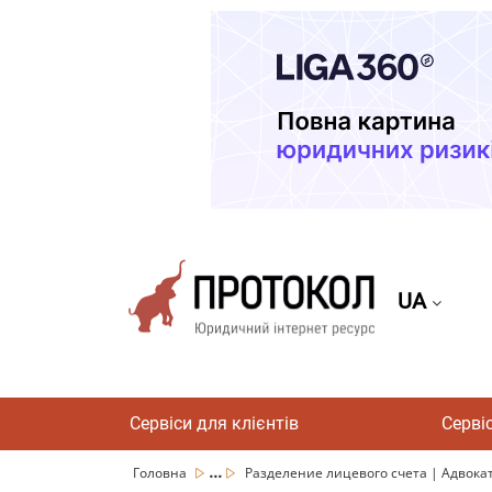
UA
Сервіси для клієнтів
Серві
...
Головна
Разделение лицевого счета | Адвокат 