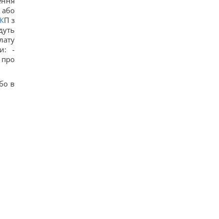
ення
 або
К
П з
дуть
лату
и: -
 про
бо в