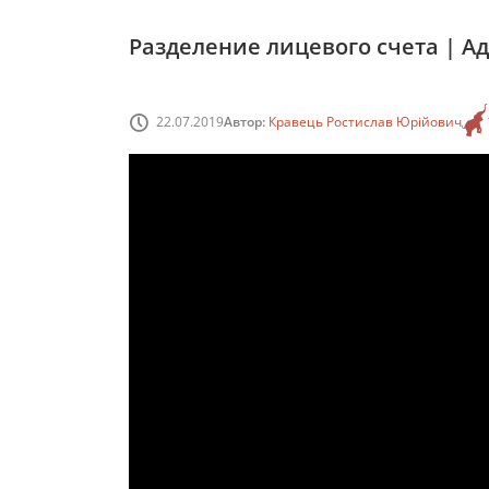
Разделение лицевого счета | А
22.07.2019
Автор:
Кравець Ростислав Юрійович