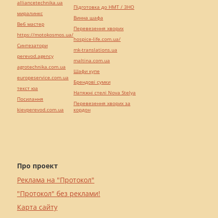
alliancetechnika.ua
Підготовка до НМТ / ЗНО
миралинкс
Винна шафа
Веб мастер
Перевезення хворих
https://motokosmos.ua/
hospice-life.com.ua/
Синтезатори
mk-translations.ua
perevod.agency
maltina.com.ua
agrotechnika.com.ua
Шафи купе
europeservice.com.ua
Брендові сумки
текст юа
Натяжні стелі Nova Stelya
Посилання
Перевезення хворих за
kievperevod.com.ua
кордон
Про проект
Реклама на "Протокол"
"Протокол" без реклами!
Карта сайту