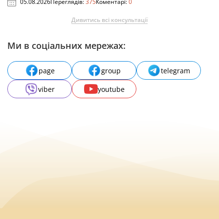
05.08.2026
Переглядів:
375
Коментарі:
0
Дивитись всі консультації
Ми в соціальних мережах:
page
group
telegram
viber
youtube