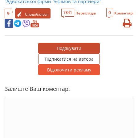
"Адвокатської фірми "Єфімов та партнери".
0
7841
9
Переглядів
Коментарі
Сподобалося
Подякувати
Підписатися на автора
Відключити рекламу
Залиште Ваш коментар: