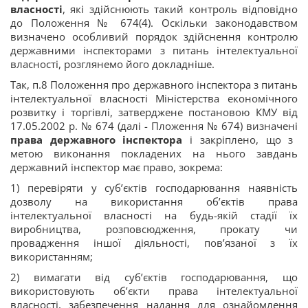
власності
, які здійснюють такий контроль відповідно
до Положення № 674(4). Оскільки законодавством
визначено особливий порядок здійснення контролю
державними інспекторами з питань інтелектуальної
власності, розглянемо його докладніше.
Так, п.8 Положення про державного інспектора з питань
інтелектуальної власності Міністерства економічного
розвитку і торгівлі, затверджене постановою КМУ від
17.05.2002 р. № 674 (далі - Пложення № 674) визначені
права державного інспектора
і закріплено, що з
метою виконання покладених на нього завдань
державний інспектор має право, зокрема:
1) перевіряти у суб’єктів господарювання наявність
дозволу на використання об’єктів права
інтелектуальної власності на будь-якій стадії їх
виробництва, розповсюдження, прокату чи
провадження іншої діяльності, пов’язаної з їх
використанням;
2) вимагати від суб’єктів господарювання, що
використовують об’єкти права інтелектуальної
власності, забезпечення надання для ознайомлення