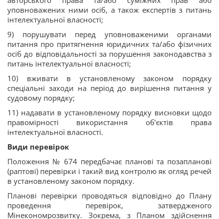
авторського права та/або суміжних прав або
уповноважених ними осіб, а також експертів з питань
інтелектуальної власності;
9) порушувати перед уповноваженими органами
питання про притягнення юридичних та/або фізичних
осіб до відповідальності за порушення законодавства з
питань інтелектуальної власності;
10) вживати в установленому законом порядку
спеціальні заходи на період до вирішення питання у
судовому порядку;
11) надавати в установленому порядку висновки щодо
правомірності використання об’єктів права
інтелектуальної власності.
Види перевірок
Положення № 674 передбачає планові та позапланові
(раптові) перевірки і такий вид контролю як огляд речей
в установленому законом порядку.
Планові перевірки проводяться відповідно до Плану
проведення перевірок, затвердженого
Мінекономрозвитку. Зокрема, з Планом здійснення