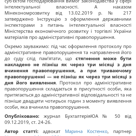
суб’єктом господарювання вимог законодавства у сфері
інтелектуальної власності. А наказом
Мінекономрозвитку від 13.02.2019 р. № 217
затверджено Інструкцію з оформлення державними
інспекторами з питань інтелектуальної власності
Міністерства економічного розвитку і торгівлі України
матеріалів про адміністративні правопорушення.
Окремо зауважимо: під час оформлення протоколу про
адміністративне правопорушення та направлення його
до суду слід пам’ятати, що
стягнення може бути
накладено не пізніш як через три місяці з дня
вчинення правопорушення, а при триваючому
правопорушенні — не пізніш як через три місяці з
дня його виявлення
. Протокол про адміністративне
правопорушення складається в присутності особи, яка
притягається до адміністративної відповідальності та не
пізніше двадцяти чотирьох годин з моменту виявлення
особи, яка вчинила правопорушення.
Опубліковано:
журнал БухгалтеріяЮА № 50 від
09.12.2019, ст. 24-26.
Автор статті:
адвокат
Марина Костенко
, партнер