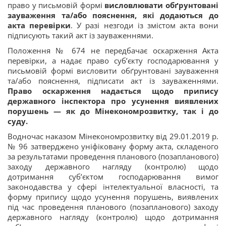
право у письмовій формі
висловлювати обґрунтовані
зауваження та/або пояснення, які додаються до
акта перевірки
. У разі незгоди із змістом акта вони
підписують такий акт із зауваженнями.
Положення № 674 не передбачає оскарження Акта
перевірки, а надає право суб’єкту господарювання у
письмовій формі висловити обґрунтовані зауваження
та/або пояснення, підписати акт із зауваженнями.
Право оскарження надається щодо припису
державного інспектора про усунення виявлених
порушень — як до Мінекономрозвитку, так і до
суду.
Водночас наказом Мінекономрозвитку від 29.01.2019 р.
№ 96 затверджено уніфіковану форму акта, складеного
за результатами проведення планового (позапланового)
заходу державного нагляду (контролю) щодо
дотримання суб’єктом господарювання вимог
законодавства у сфері інтелектуальної власності, та
форму припису щодо усунення порушень, виявлених
під час проведення планового (позапланового) заходу
державного нагляду (контролю) щодо дотримання