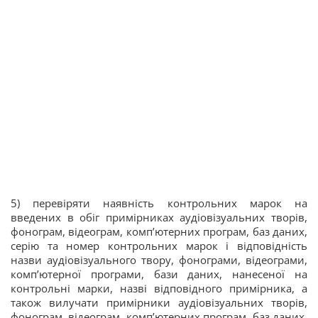
5) перевіряти наявність контрольних марок на
введених в обіг примірниках аудіовізуальних творів,
фонограм, відеограм, комп’ютерних програм, баз даних,
серію та номер контрольних марок і відповідність
назви аудіо­візуального твору, фонограми, відеограми,
комп’ютерної програми, бази даних, нанесеної на
контрольні марки, назві відповідного примірника, а
також вилучати примірники аудіовізуальних творів,
фонограм, відеограм, комп’ютерних програм, баз даних,