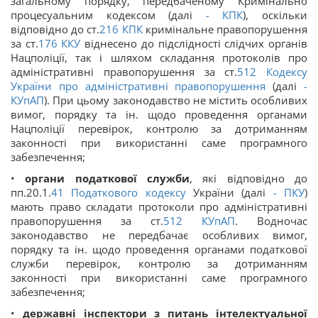
загальному порядку, передбаченому Кримінально
процесуальним кодексом (далі
-
КПК
), оскільки
відповідно до ст.
216
КПК
кримінальне правопорушення
за ст.
176
ККУ
віднесено до підслідності слідчих органів
Нацполіції, так і шляхом складання протоколів про
адміністративні правопорушення за ст.
512
Кодексу
України про адміністративні правопорушення
(далі
-
КУпАП
). При цьому законодавство не містить особливих
вимог, порядку та ін. щодо проведення органами
Нацполіції перевірок, контролю за дотриманням
законності при використанні саме програмного
забезпечення;
•
органи податкової служби
, які відповідно до
пп.20.1.
41
Податкового кодексу
України (далі
-
ПКУ
)
мають право складати протоколи про адміністративні
правопорушення за ст.
512
КУпАП
. Водночас
законодавство не передбачає особливих вимог,
порядку та ін. щодо проведення органами податкової
служби перевірок, контролю за дотриманням
законності при використанні саме програмного
забезпечення;
•
державні інспектори з питань інтелектуальної