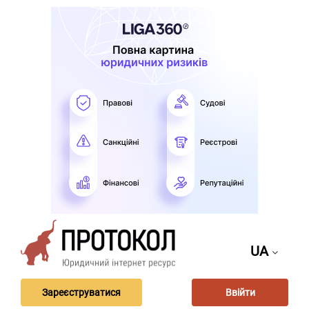
UA
Зареєструватися
Ввійти