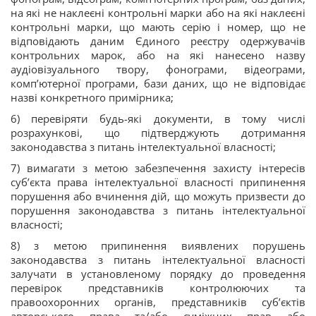
на які не наклеєні контрольні марки або на які наклеєні
контрольні марки, що мають серію і номер, що не
відповідають даним Єдиного реєстру одержувачів
контрольних марок, або на які нанесено назву
аудіовізуального твору, фонограми, відеограми,
комп’ютерної програми, бази даних, що не відповідає
назві конкретного примірника;
6) перевіряти будь-які документи, в тому числі
розрахункові, що підтверджують дотримання
законодавства з питань інтелектуальної власності;
7) вимагати з метою забезпечення захисту інтересів
суб’єкта права інтелектуальної власності припинення
порушення або вчинення дій, що можуть призвести до
порушення законодавства з питань інтелектуальної
власності;
8) з метою припинення виявлених порушень
законодавства з питань інтелектуальної власності
залучати в установленому порядку до проведення
перевірок представників контролюючих та
правоохоронних органів, представників суб’єктів