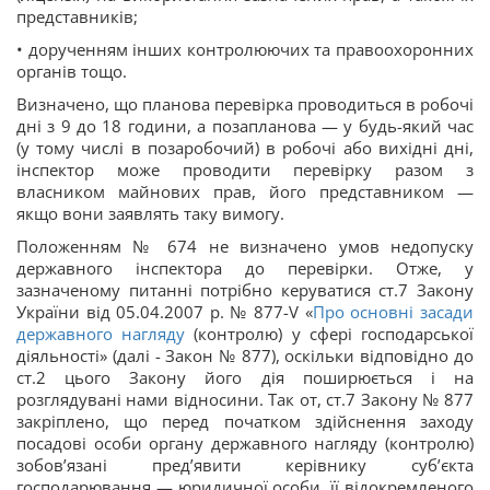
представників;
• дорученням інших контролюючих та правоохоронних
органів тощо.
Визначено, що планова перевірка проводиться в робочі
дні з 9 до 18 години, а позапланова — у будь-який час
(у тому числі в позаробочий) в робочі або вихідні дні,
інспектор може проводити перевірку разом з
власником майнових прав, його представником —
якщо вони заявлять таку вимогу.
Положенням № 674 не визначено умов недопуску
державного інспектора до перевірки. Отже, у
зазначеному питанні потрібно керуватися ст.7 Закону
України від 05.04.2007 р. № 877-V «
Про основні засади
державного нагляду
(контролю) у сфері господарської
діяльності» (далі - Закон № 877), оскільки відповідно до
ст.2 цього Закону його дія поширюється і на
розглядувані нами відносини. Так от, ст.7 Закону № 877
закріплено, що перед початком здійснення заходу
посадові особи органу державного нагляду (контролю)
зобов’язані пред’явити керівнику суб’єкта
господарювання — юридичної особи, її відокремленого