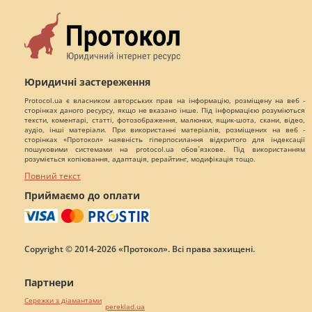
Юридичні застереження
Protocol.ua є власником авторських прав на інформацію, розміщену на веб -
сторінках даного ресурсу, якщо не вказано інше. Під інформацією розуміються
тексти, коментарі, статті, фотозображення, малюнки, ящик-шота, скани, відео,
аудіо, інші матеріали. При використанні матеріалів, розміщених на веб -
сторінках «Протокол» наявність гіперпосилання відкритого для індексації
пошуковими системами на protocol.ua обов`язкове. Під використанням
розуміється копіювання, адаптація, рерайтинг, модифікація тощо.
Повний текст
Приймаємо до оплати
Copyright © 2014-2026 «Протокол». Всі права захищені.
Партнери
Сережки з діамантами
pereklad.ua