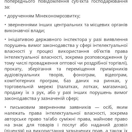
попереднього повідомлення суб’єкта господарювання
за:
• дорученням Мінекономрозвитку;
• зверненнями інших центральних та місцевих органів
виконавчої влади;
• ініціативою державного інспектора у разі виявлення
порушень вимог законодавства у сфері інтелектуальної
власності у процесі використання об’єктів права
інтелектуальної власності, зокрема розповсюдження (у
тому числі провадження оптової чи роздрібної торгівлі),
прокату, зберігання та переміщення примірників
аудіовізуальних творів, фонограм, відеограм,
комп’ютерних програм, баз даних на ринках, у
торговельній мережі (палатках, лотках, магазинах),
продажу їх з рук, або у разі інших порушень вимог
законодавства у зазначеній сфері;
• письмовим зверненням заявників — осіб, яким
належать права інтелектуальної власності, зокрема
авторське право та/або суміжні права, майнове право
на знак для товарів і послуг або наданий дозвіл
(ліцензія) на використання зазначених прав, а також їх