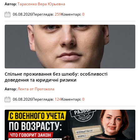
Автор:
Тарасенко Вера Юрьевна
06.08.2026
Переглядів:
259
Коментарі:
0
Спільне проживання без шлюбу: особливості
доведення та юридичні ризики
Автор:
Лента от Протокола
06.08.2026
Переглядів:
124
Коментарі:
0