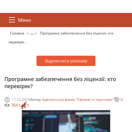
Меню
...
Головна
Програмне забезпечення без ліцензії: хто
перевіря...
Відключити рекламу
Програмне забезпечення без ліцензії: хто
перевіряє?
0
11.12.2019
Автор:
Адвокатська фірма "Єфімов та партнери"
7841
9