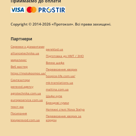
Приймаємо до оплати
Copyright © 2014-2026 «Протокол». Всі права захищені.
Партнери
Сережки з діамантами
pereklad.ua
alliancetechnika.ua
Підготовка до НМТ / ЗНО
миралинкс
Винна шафа
Веб мастер
Перевезення хворих
https://motokosmos.ua/
hospice-life.com.ua/
Синтезатори
mk-translations.ua
perevod.agency
maltina.com.ua
agrotechnika.com.ua
Шафи купе
europeservice.com.ua
Брендові сумки
текст юа
Натяжні стелі Nova Stelya
Посилання
Перевезення хворих за
kievperevod.com.ua
кордон