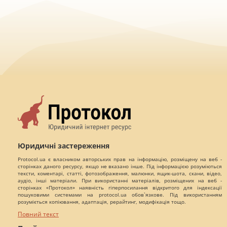
Юридичні застереження
Protocol.ua є власником авторських прав на інформацію, розміщену на веб -
сторінках даного ресурсу, якщо не вказано інше. Під інформацією розуміються
тексти, коментарі, статті, фотозображення, малюнки, ящик-шота, скани, відео,
аудіо, інші матеріали. При використанні матеріалів, розміщених на веб -
сторінках «Протокол» наявність гіперпосилання відкритого для індексації
пошуковими системами на protocol.ua обов`язкове. Під використанням
розуміється копіювання, адаптація, рерайтинг, модифікація тощо.
Повний текст