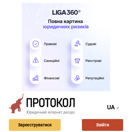
UA
Зареєструватися
Ввійти