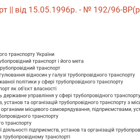
 || від 15.05.1996р. - № 192/96-ВР(р
ого транспорту України
убопровідний транспорт і його мета
 трубопровідний транспорт
егулювання відносин у галузі трубопровідного транспорту
жавної політики у сфері трубопровідного транспорту
орт як об’єкт власності
ь державне управління у сфері трубопровідного транспорт
в, установ та організацій трубопровідного транспорту з м
органами місцевого самоврядування, підприємствами, ус
убопровідного транспорту
го транспорту
ї діяльності підприємств, установ та організацій трубопро
на трубопровідному транспорті