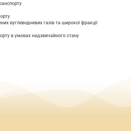
транспорту
порту
ених вуглеводневих газів та широкої фракції
порту в умовах надзвичайного стану