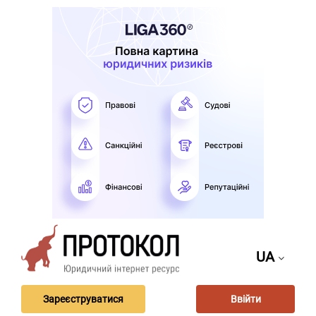
UA
Зареєструватися
Ввійти