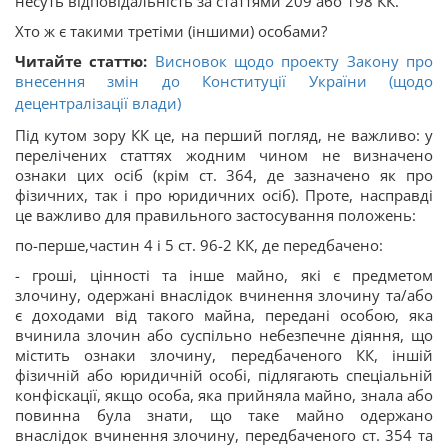
несуть відповідальність за статтями 209 або 198 КК.
Хто ж є такими третіми (іншими) особами?
Читайте статтю:
Висновок щодо проекту Закону про
внесення змін до Конституції України (щодо
децентралізації влади)
Під кутом зору КК це, на перший погляд, не важливо: у
перелічених статтях жодним чином не визначено
ознаки цих осіб (крім ст. 364, де зазначено як про
фізичних, так і про юридичних осіб). Проте, насправді
це важливо для правильного застосування положень:
по-перше,частин 4 і 5 ст. 96-2 КК, де передбачено:
- гроші, цінності та інше майно, які є предметом
злочину, одержані внаслідок вчинення злочину та/або
є доходами від такого майна, передані особою, яка
вчинила злочин або суспільно небезпечне діяння, що
містить ознаки злочину, передбаченого КК, іншій
фізичній або юридичній особі, підлягають спеціальній
конфіскації, якщо особа, яка прийняла майно, знала або
повинна була знати, що таке майно одержано
внаслідок вчинення злочину, передбаченого ст. 354 та