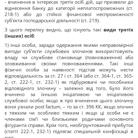
- вчинення в інтересах третіх осіб дій, що призвели до
віднесення банку до категорії неплатоспроможних (ст.
218-1) або до стійкої фінансової неспроможності
суб'єкта господарської діяльності (ст. 219).
З цього переліку видно, що існують такі
види третіх
(інших) осіб
:
1) інші особи, заради одержання якими неправомірної
вигоди суб’єкти службових злочинів використовують
владу чи службове становище (повноваження) або
зловживання своїми повноваженнями. Такі інші
фізичні особи за наявності підстав можуть нести
відповідальність за ст. 27 і ст. 364 (або ст. 364-1, ст. 365-
2, ст. 222-1, ст. 232-1) як підбурювачі чи пособники
відповідного злочину – залежно від того, було його
вчинено за їхньою ініціативою чи ініціативою
службової особи; якщо ж про вчинення цього злочину
вони узнали post factum, – то за ст. 396 КК, якщо злочин
є тяжким чи особливо тяжким і якщо ці особи не є
членами сім’ї чи близькими родичами основного
фігуранта справи. Крім того, необґрунтований прибуток
(статті 222-1, 232-1) підлягає спеціальній конфіскації в
них;