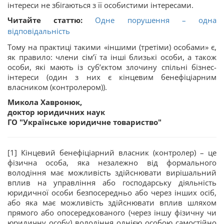
інтереси не збігаються з її особистими інтересами.
Читайте статтю:
Одне порушення – одна
відповідальність
Тому на практиці такими «іншими (третіми) особами» є,
як правило: члени сім’ї та інші близькі особи, а також
особи, які мають із суб’єктом злочину спільні бізнес-
інтереси (один з них є кінцевим бенефіціарним
власником (контролером)).
Микола Хавронюк,
доктор юридичних наук
ГО "Українське юридичне товариство"
[1] Кінцевий бенефіціарний власник (контролер) – це
фізична особа, яка незалежно від формального
володіння має можливість здійснювати вирішальний
вплив на управління або господарську діяльність
юридичної особи безпосередньо або через інших осіб,
або яка має можливість здійснювати вплив шляхом
прямого або опосередкованого (через іншу фізичну чи
юридичну особу) володіння однією особою самостійно