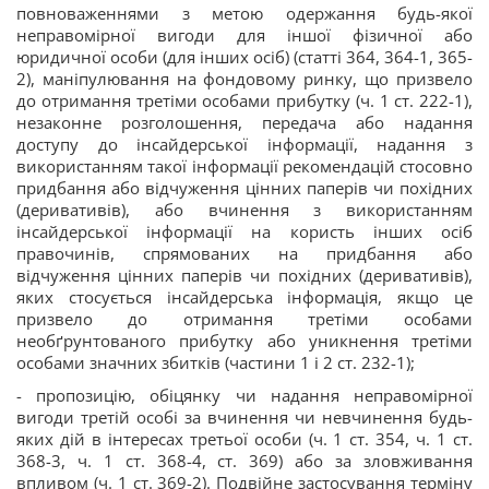
повноваженнями з метою одержання будь-якої
неправомірної вигоди для іншої фізичної або
юридичної особи (для інших осіб) (статті 364, 364-1, 365-
2), маніпулювання на фондовому ринку, що призвело
до отримання третіми особами прибутку (ч. 1 ст. 222-1),
незаконне розголошення, передача або надання
доступу до інсайдерської інформації, надання з
використанням такої інформації рекомендацій стосовно
придбання або відчуження цінних паперів чи похідних
(деривативів), або вчинення з використанням
інсайдерської інформації на користь інших осіб
правочинів, спрямованих на придбання або
відчуження цінних паперів чи похідних (деривативів),
яких стосується інсайдерська інформація, якщо це
призвело до отримання третіми особами
необґрунтованого прибутку або уникнення третіми
особами значних збитків (частини 1 і 2 ст. 232-1);
- пропозицію, обіцянку чи надання неправомірної
вигоди третій особі за вчинення чи невчинення будь-
яких дій в інтересах третьої особи (ч. 1 ст. 354, ч. 1 ст.
368-3, ч. 1 ст. 368-4, ст. 369) або за зловживання
впливом (ч. 1 ст. 369-2). Подвійне застосування терміну