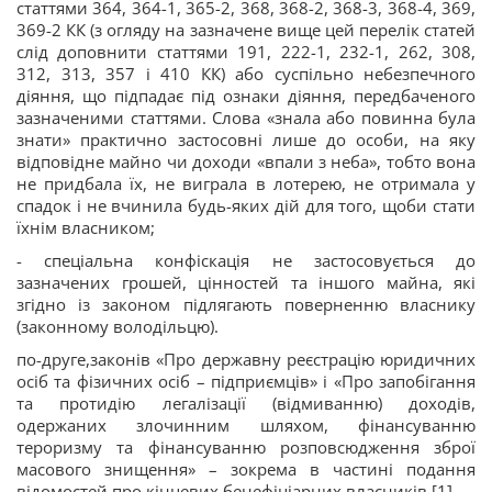
статтями 364, 364-1, 365-2, 368, 368-2, 368-3, 368-4, 369,
369-2 КК (з огляду на зазначене вище цей перелік статей
слід доповнити статтями 191, 222-1, 232-1, 262, 308,
312, 313, 357 і 410 КК) або суспільно небезпечного
діяння, що підпадає під ознаки діяння, передбаченого
зазначеними статтями. Слова «знала або повинна була
знати» практично застосовні лише до особи, на яку
відповідне майно чи доходи «впали з неба», тобто вона
не придбала їх, не виграла в лотерею, не отримала у
спадок і не вчинила будь-яких дій для того, щоби стати
їхнім власником;
- спеціальна конфіскація не застосовується до
зазначених грошей, цінностей та іншого майна, які
згідно із законом підлягають поверненню власнику
(законному володільцю).
по-друге,законів «Про державну реєстрацію юридичних
осіб та фізичних осіб – підприємців» і «Про запобігання
та протидію легалізації (відмиванню) доходів,
одержаних злочинним шляхом, фінансуванню
тероризму та фінансуванню розповсюдження зброї
масового знищення» – зокрема в частині подання
відомостей про кінцевих бенефіціарних власників.[1]