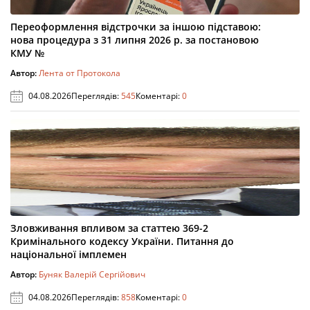
Переоформлення відстрочки за іншою підставою:
нова процедура з 31 липня 2026 р. за постановою
КМУ №
Автор:
Лента от Протокола
04.08.2026
Переглядів:
545
Коментарі:
0
Зловживання впливом за статтею 369-2
Кримінального кодексу України. Питання до
національної імплемен
Автор:
Буняк Валерій Сергійович
04.08.2026
Переглядів:
858
Коментарі:
0