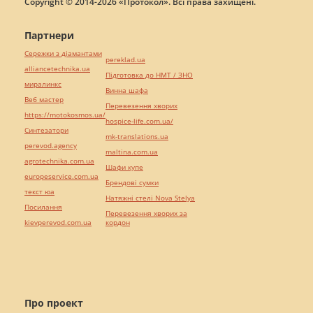
Copyright © 2014-2026 «Протокол». Всі права захищені.
Партнери
Сережки з діамантами
pereklad.ua
alliancetechnika.ua
Підготовка до НМТ / ЗНО
миралинкс
Винна шафа
Веб мастер
Перевезення хворих
https://motokosmos.ua/
hospice-life.com.ua/
Синтезатори
mk-translations.ua
perevod.agency
maltina.com.ua
agrotechnika.com.ua
Шафи купе
europeservice.com.ua
Брендові сумки
текст юа
Натяжні стелі Nova Stelya
Посилання
Перевезення хворих за
kievperevod.com.ua
кордон
Про проект