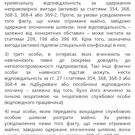
кримінальну відповідальність за одержання
неправомірної вигоди (активів) за статтями 354, 368,
368-3, 368-4 або 369-2. Проте, за умови усвідомлення
того факту, що ними отримане майно, завідомо
одержане злочинним шляхом, їхня відповідальність –
залежно від конкретних обставин – може настати за
статтями 209, 198 або 396 КК. Крім того, зазначена
вигода (активи) підлягає спеціальній конфіскації в них;
3) треті особи, в інтересах яких вчинюють чи
невчинюють певні дії (зокрема доводять до
неплатоспроможності підприємства). Такі інші фізичні
особи за наявності підстав можуть нести
відповідальність за ст. 27 і статтями 354, 368, 368-3 або
368-4 як підбурювачі або пособники відповідного
злочину – залежно від того, було його вчинено за
їхньою ініціативою чи ініціативою службової особи
(відповідного працівника);
4) інші особи, яким передають викрадене службовою
особою шляхом розтрати майно. За умови
усвідомлення ними того факту, що ними отримане
майно, завідомо одержане злочинним шляхом, вони