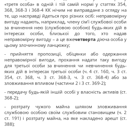
«третя особа» в одній і тій самій нормі у статтях 354,
368, 368-3 і 368-4 КК нічим не виправдане з огляду на
те, що насправді йдеться про різних осіб: неправомірну
вигоду надають, наприклад, члену сім’ї службової особи
за вчинення нею (службовою особою) будь-яких дій в
інтересах особи, близької до того, хто надав
неправомірну вигоду – а це вже
четверта
діюча особа у
цьому злочинному ланцюжку;
- прийняття пропозиції, обіцянки або одержання
неправомірної вигоди, прохання надати таку вигоду
для третьої особи за вчинення чи невчинення будь-
яких дій в інтересах третьої особи (ч. 4 ст. 160, ч. 3 ст.
354, ст. 368, ч. 3 ст. 368-3, ч. 3 ст. 368-4) або за
зловживання впливом (частини 2 і 3 ст. 369-2);
- передачу будь-якій іншій особі у власність активів (ст.
368-2);
- розтрату чужого майна шляхом зловживання
службовою особою своїм службовим становищем (ч. 2
ст. 191) і розтрату майна, на яке накладено арешт (ст.
388);