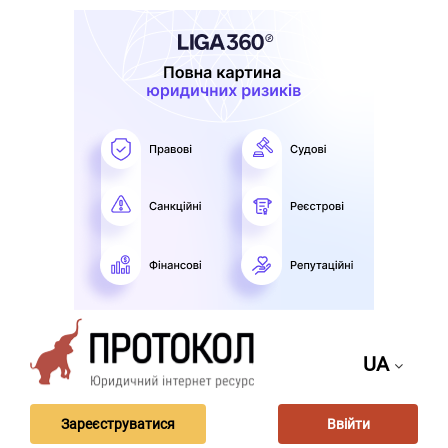
UA
Зареєструватися
Ввійти