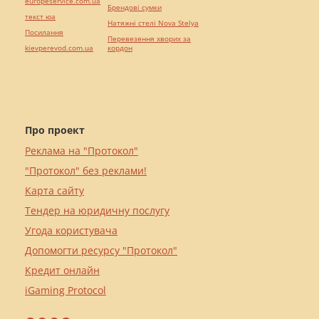
europeservice.com.ua
Брендові сумки
текст юа
Натяжні стелі Nova Stelya
Посилання
Перевезення хворих за
kievperevod.com.ua
кордон
Про проект
Реклама на "Протокол"
"Протокол" без реклами!
Карта сайту
Тендер на юридичну послугу
Угода користувача
Допомогти ресурсу "Протокол"
Кредит онлайн
iGaming Protocol