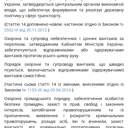
України, затверджується центральним органом виконавчої
влади, що забезпечує формування та реалізує державну
політику у сфері транспорту.
{Статтю 14 доповнено новою частиною згідно із Законом
№
5502-VI від 20.11.2012
}
Охорона та супровід небезпечних і цінних вантажів за
переліком, затвердженим Кабінетом Міністрів України,
забезпечуються відправниками або одержувачами
вантажів протягом усього шляху руху.
Порядок охорони та супроводу вантажів, що швидко
псуються, визначається відправниками (одержувачами)
вантажів самостійно.
{Частина сьома статті 14 із змінами, внесеними згідно із
Законом
№ 1193-VII від 09.04.2014
}
Охорона громадського порядку, забезпечення особистої
безпеки громадян, захист їх прав, свобод і законних
інтересів, запобігання правопорушенням та їх
припинення, виявлення і розкриття кримінальних
правопорушень, розшук осіб, які їх вчинили, захист
власності від кримінально протиправних посягань