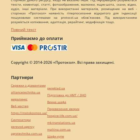
сторінках даного ресурсу, якщо не вказано інше. Під інформацією розуміються
тексти, коментарі, статті, фотозображення, малюнки, ящик-шота, скани, відео,
аудіо, інші матеріали. При використанні матеріалів, розміщених на веб -
сторінках «Протокол» наявність гіперпосилання відкритого для індексації
пошуковими системами на protocol.ua обов`язкове. Під використанням
розуміється копіювання, адаптація, рерайтинг, модифікація тощо.
Повний текст
Приймаємо до оплати
Copyright © 2014-2026 «Протокол». Всі права захищені.
Партнери
Сережки з діамантами
pereklad.ua
alliancetechnika.ua
Підготовка до НМТ / ЗНО
миралинкс
Винна шафа
Веб мастер
Перевезення хворих
https://motokosmos.ua/
hospice-life.com.ua/
Синтезатори
mk-translations.ua
perevod.agency
maltina.com.ua
agrotechnika.com.ua
Шафи купе