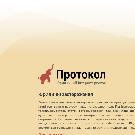
Юридичні застереження
Protocol.ua є власником авторських прав на інформацію, роз
сторінках даного ресурсу, якщо не вказано інше. Під інформа
тексти, коментарі, статті, фотозображення, малюнки, ящик-шот
аудіо, інші матеріали. При використанні матеріалів, розм
сторінках «Протокол» наявність гіперпосилання відкритого
пошуковими системами на protocol.ua обов`язкове. Під
розуміється копіювання, адаптація, рерайтинг, модифікація то
Повний текст