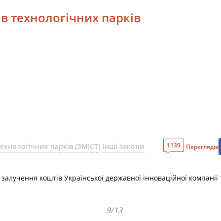
ів технологічних парків
1139
ехнологічних парків (ЗМІСТ)
Інші закони
Переглядів
залучення коштів Української державної інноваційної компанії та
9/13