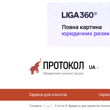
UA
Сервіси для клієнтів
Серві
...
Головна
Стаття 9. Кредити для проектів техноло