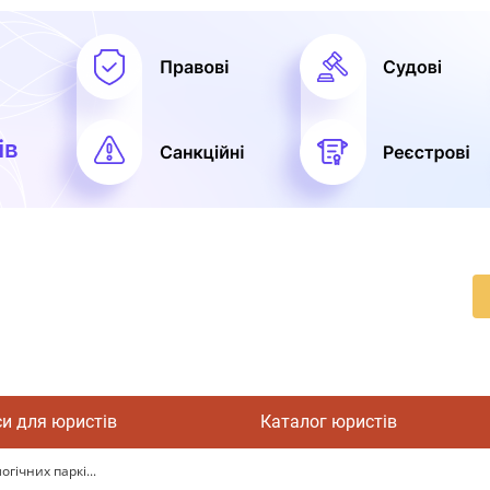
си для юристів
Каталог юристів
гічних паркі...