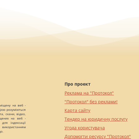
Про проект
Реклама на "Протокол"
"Протокол" без реклами!
міщену на веб -
цією розуміються
Карта сайту
а, скани, відео,
іщених на веб -
Тендер на юридичну послугу
 для індексації
 використанням
Угода користувача
що.
Допомогти ресурсу "Протокол"