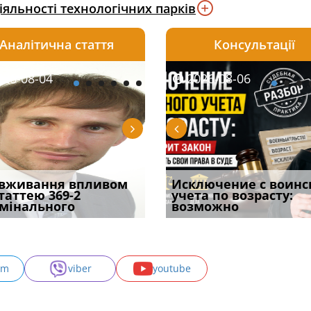
яльності технологічних парків
Аналітична стаття
Консультації
08-06
26-08-04
2026-08-05
2026-08-06
2026-08-04
2026-08-06
2026-07-30
уд встановив для
вживання впливом
Особливості захисту у
Документи, на яких не
Переоформлення
Исключение с воинс
Восьмий ААС фак
одування шкоди
статтею 369-2
кримінальному
проставляється
відстрочки за іншою
учета по возрасту:
підтвердив, що 
с
мінального
провадженні: я
апостиль: пер
підставою: нов
возможно
може скас
am
viber
youtube