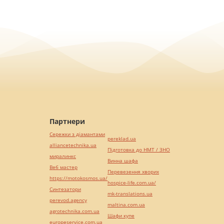
Партнери
Сережки з діамантами
pereklad.ua
alliancetechnika.ua
Підготовка до НМТ / ЗНО
миралинкс
Винна шафа
Веб мастер
Перевезення хворих
https://motokosmos.ua/
hospice-life.com.ua/
Синтезатори
mk-translations.ua
perevod.agency
maltina.com.ua
agrotechnika.com.ua
Шафи купе
europeservice.com.ua