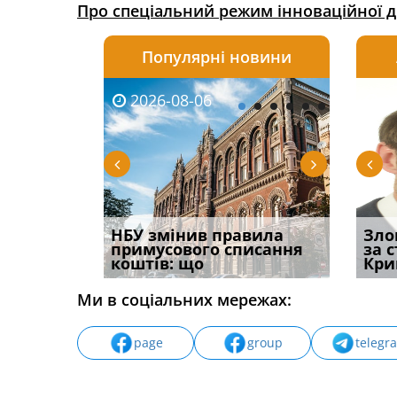
Про спеціальний режим інноваційної ді
Популярні новини
2026-08-06
2026-08-03
2026-
20
і
НБУ змінив правила
Водії можуть отримати
Якщо с
Зло
способом
примусового списання
компенсацію за
відшк
за 
вих
коштів: що
незаконні дії
наявні
Кри
Ми в соціальних мережах:
page
group
telegr