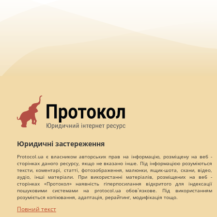
Юридичні застереження
Protocol.ua є власником авторських прав на інформацію, розміщену на веб -
сторінках даного ресурсу, якщо не вказано інше. Під інформацією розуміються
тексти, коментарі, статті, фотозображення, малюнки, ящик-шота, скани, відео,
аудіо, інші матеріали. При використанні матеріалів, розміщених на веб -
сторінках «Протокол» наявність гіперпосилання відкритого для індексації
пошуковими системами на protocol.ua обов`язкове. Під використанням
розуміється копіювання, адаптація, рерайтинг, модифікація тощо.
Повний текст