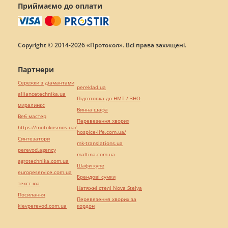
Приймаємо до оплати
Copyright © 2014-2026 «Протокол». Всі права захищені.
Партнери
Сережки з діамантами
pereklad.ua
alliancetechnika.ua
Підготовка до НМТ / ЗНО
миралинкс
Винна шафа
Веб мастер
Перевезення хворих
https://motokosmos.ua/
hospice-life.com.ua/
Синтезатори
mk-translations.ua
perevod.agency
maltina.com.ua
agrotechnika.com.ua
Шафи купе
europeservice.com.ua
Брендові сумки
текст юа
Натяжні стелі Nova Stelya
Посилання
Перевезення хворих за
kievperevod.com.ua
кордон