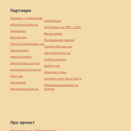
Партнери
Сережки з діамантами
pereklad.ua
alliancetechnika.ua
Підготовка до НМТ / ЗНО
миралинкс
Винна шафа
Веб мастер
Перевезення хворих
https://motokosmos.ua/
hospice-life.com.ua/
Синтезатори
mk-translations.ua
perevod.agency
maltina.com.ua
agrotechnika.com.ua
Шафи купе
europeservice.com.ua
Брендові сумки
текст юа
Натяжні стелі Nova Stelya
Посилання
Перевезення хворих за
kievperevod.com.ua
кордон
Про проект
Реклама на "Протокол"