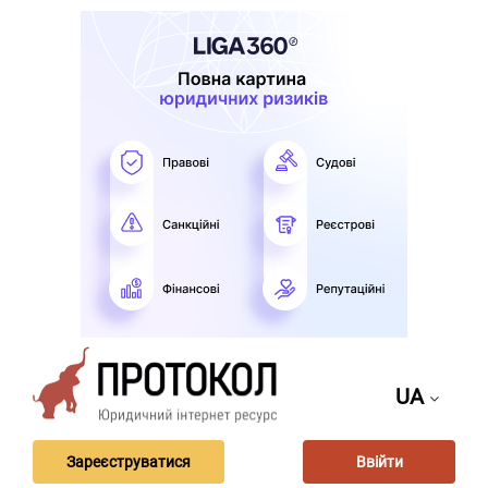
UA
Зареєструватися
Ввійти