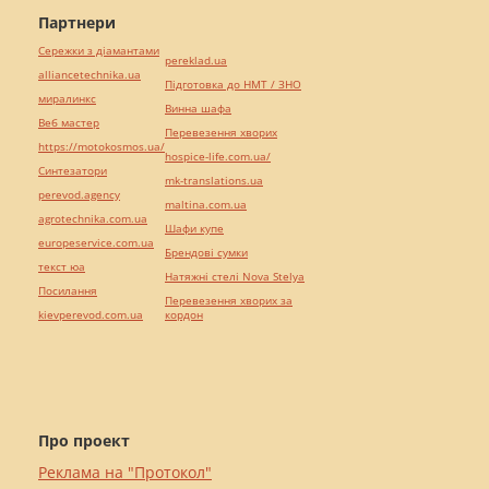
Партнери
Сережки з діамантами
pereklad.ua
alliancetechnika.ua
Підготовка до НМТ / ЗНО
миралинкс
Винна шафа
Веб мастер
Перевезення хворих
https://motokosmos.ua/
hospice-life.com.ua/
Синтезатори
mk-translations.ua
perevod.agency
maltina.com.ua
agrotechnika.com.ua
Шафи купе
europeservice.com.ua
Брендові сумки
текст юа
Натяжні стелі Nova Stelya
Посилання
Перевезення хворих за
kievperevod.com.ua
кордон
Про проект
Реклама на "Протокол"