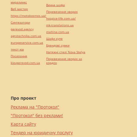
миралинкс
Винна шафа
Веб мастер
Перевезення хворих
https://motokosmos.ua/
hospice-life.com.ua/
Синтезатори
mk-translations.ua
perevod.agency
maltina.com.ua
agrotechnika.com.ua
Шафи купе
europeservice.com.ua
Брендові сумки
текст юа
Натяжні стелі Nova Stelya
Посилання
Перевезення хворих за
kievperevod.com.ua
кордон
Про проект
Реклама на "Протокол"
"Протокол" без реклами!
Карта сайту
Тендер на юридичну послугу