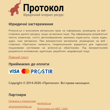
Юридичні застереження
Protocol.ua є власником авторських прав на інформацію, розміщену на веб -
сторінках даного ресурсу, якщо не вказано інше. Під інформацією розуміються
тексти, коментарі, статті, фотозображення, малюнки, ящик-шота, скани, відео,
аудіо, інші матеріали. При використанні матеріалів, розміщених на веб -
сторінках «Протокол» наявність гіперпосилання відкритого для індексації
пошуковими системами на protocol.ua обов`язкове. Під використанням
розуміється копіювання, адаптація, рерайтинг, модифікація тощо.
Повний текст
Приймаємо до оплати
Copyright © 2014-2026 «Протокол». Всі права захищені.
Партнери
Сережки з діамантами
pereklad.ua
alliancetechnika.ua
Підготовка до НМТ / ЗНО