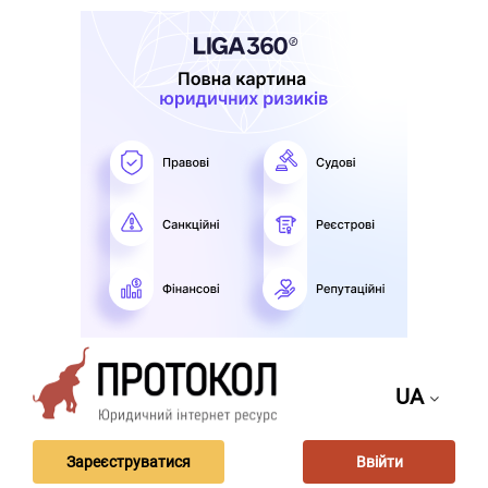
UA
Зареєструватися
Ввійти