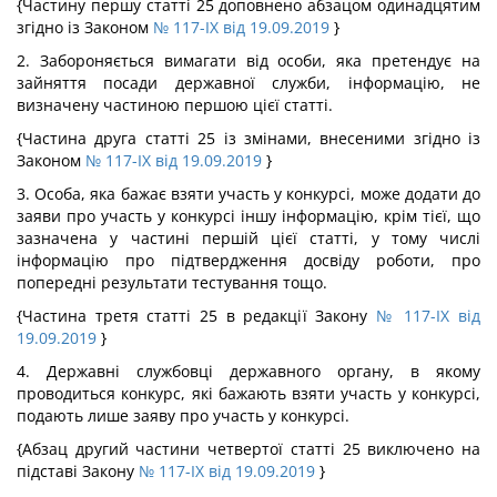
{Частину першу статті 25 доповнено абзацом одинадцятим
згідно із Законом
№ 117-IX від 19.09.2019
}
2. Забороняється вимагати від особи, яка претендує на
зайняття посади державної служби, інформацію, не
визначену частиною першою цієї статті.
{Частина друга статті 25 із змінами, внесеними згідно із
Законом
№ 117-IX від 19.09.2019
}
3. Особа, яка бажає взяти участь у конкурсі, може додати до
заяви про участь у конкурсі іншу інформацію, крім тієї, що
зазначена у частині першій цієї статті, у тому числі
інформацію про підтвердження досвіду роботи, про
попередні результати тестування тощо.
{Частина третя статті 25 в редакції Закону
№ 117-IX від
19.09.2019
}
4. Державні службовці державного органу, в якому
проводиться конкурс, які бажають взяти участь у конкурсі,
подають лише заяву про участь у конкурсі.
{Абзац другий частини четвертої статті 25 виключено на
підставі Закону
№ 117-IX від 19.09.2019
}