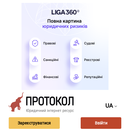
UA
Зареєструватися
Ввійти