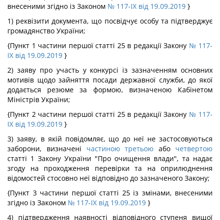
внесеними згідно із Законом
№ 117-IX від 19.09.2019
}
1) реквізити документа, що посвідчує особу та підтверджує
громадянство України;
{Пункт 1 частини першої статті 25 в редакції Закону
№ 117-
IX від 19.09.2019
}
2) заяву про участь у конкурсі із зазначенням основних
мотивів щодо зайняття посади державної служби, до якої
додається резюме за формою, визначеною Кабінетом
Міністрів України;
{Пункт 2 частини першої статті 25 в редакції Закону
№ 117-
IX від 19.09.2019
}
3) заяву, в якій повідомляє, що до неї не застосовуються
заборони, визначені
частиною третьою
або
четвертою
статті 1 Закону України "Про очищення влади", та надає
згоду на проходження перевірки та на оприлюднення
відомостей стосовно неї відповідно до зазначеного Закону;
{Пункт 3 частини першої статті 25 із змінами, внесеними
згідно із Законом
№ 117-IX від 19.09.2019
}
4) підтвердження наявності відповідного ступеня вищої