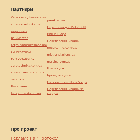
Партнери
Сережки з діамантами
pereklad.ua
alliancetechnika.ua
Підготовка до НМТ / ЗНО
миралинкс
Винна шафа
Веб мастер
Перевезення хворих
https://motokosmos.ua/
hospice-life.com.ua/
Синтезатори
mk-translations.ua
perevod.agency
maltina.com.ua
agrotechnika.com.ua
Шафи купе
europeservice.com.ua
Брендові сумки
текст юа
Натяжні стелі Nova Stelya
Посилання
Перевезення хворих за
kievperevod.com.ua
кордон
Про проект
Реклама на "Протокол"