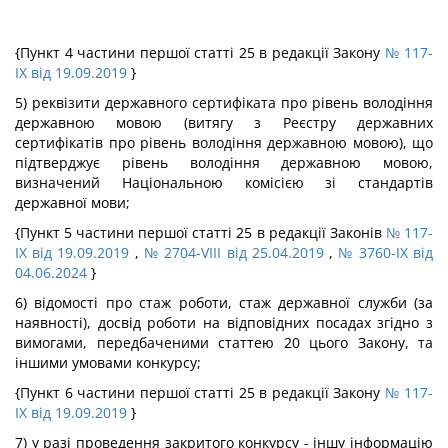
{Пункт 4 частини першої статті 25 в редакції Закону
№ 117-
IX від 19.09.2019
}
5) реквізити державного сертифіката про рівень володіння
державною мовою (витягу з Реєстру державних
сертифікатів про рівень володіння державною мовою), що
підтверджує рівень володіння державною мовою,
визначений Національною комісією зі стандартів
державної мови;
{Пункт 5 частини першої статті 25 в редакції Законів
№ 117-
IX від 19.09.2019
,
№ 2704-VIII від 25.04.2019
,
№ 3760-IX від
04.06.2024
}
6) відомості про стаж роботи, стаж державної служби (за
наявності), досвід роботи на відповідних посадах згідно з
вимогами, передбаченими статтею 20 цього Закону, та
іншими умовами конкурсу;
{Пункт 6 частини першої статті 25 в редакції Закону
№ 117-
IX від 19.09.2019
}
7) у разі проведення закритого конкурсу - іншу інформацію