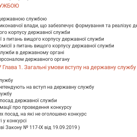
ЛУЖБОЮ
я державною службою
иконавчої влади, що забезпечує формування та реалізує д
щого корпусу державної служби
ї з питань вищого корпусу державної служби
Комісії з питань вищого корпусу державної служби
служби в державному органі
персоналом державного органу
лава 1. Загальні умови вступу на державну службу
службу
 претендують на вступ на державну службу
лужбу
 посад державної служби
мації про проведення конкурсу
х посад, на які не оголошено конкурс
і у конкурсі
і Закону № 117-IX від 19.09.2019 }