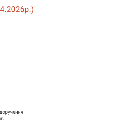
04.2026р.)
 доручення
ів