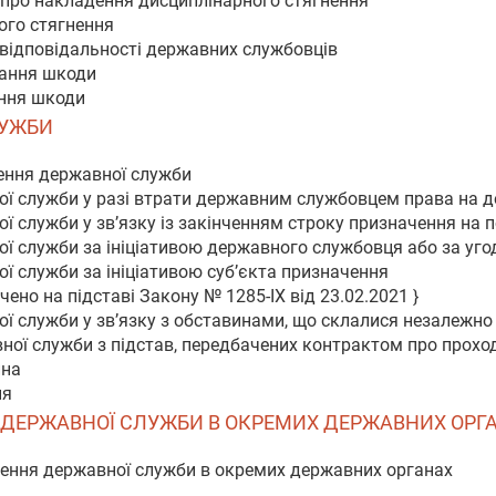
 про накладення дисциплінарного стягнення
ого стягнення
 відповідальності державних службовців
вання шкоди
ання шкоди
ЛУЖБИ
нення державної служби
ої служби у разі втрати державним службовцем права на 
ї служби у зв’язку із закінченням строку призначення на 
ї служби за ініціативою державного службовця або за уго
ї служби за ініціативою суб’єкта призначення
чено на підставі Закону № 1285-IX від 23.02.2021 }
ї служби у зв’язку з обставинами, що склалися незалежно в
вної служби з підстав, передбачених контрактом про прох
йна
ня
Я ДЕРЖАВНОЇ СЛУЖБИ В ОКРЕМИХ ДЕРЖАВНИХ ОРГ
ження державної служби в окремих державних органах