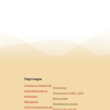
Партнери
Сережки з діамантами
pereklad.ua
alliancetechnika.ua
Підготовка до НМТ / ЗНО
миралинкс
Винна шафа
Веб мастер
Перевезення хворих
https://motokosmos.ua/
hospice-life.com.ua/