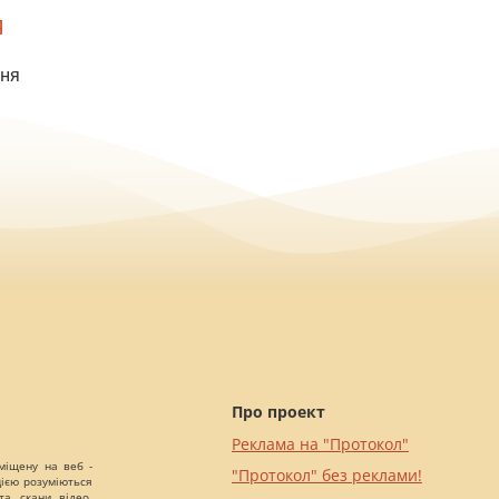
Я
ння
Про проект
Реклама на "Протокол"
міщену на веб -
"Протокол" без реклами!
цією розуміються
а, скани, відео,