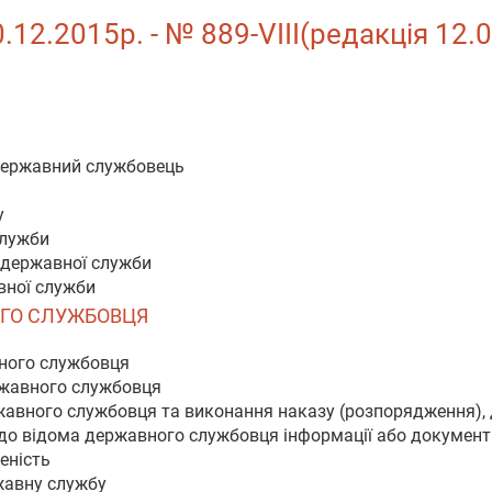
.12.2015р. - № 889-VIII(редакція 12.
державний службовець
у
служби
 державної служби
авної служби
НОГО СЛУЖБОВЦЯ
вного службовця
ержавного службовця
жавного службовця та виконання наказу (розпорядження),
 до відома державного службовця інформації або документ
еність
жавну службу