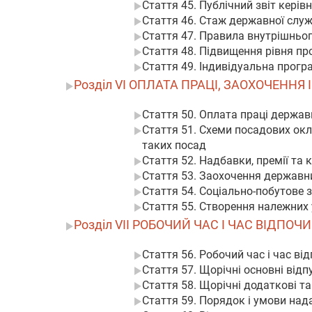
Стаття 45. Публічний звіт кері
Стаття 46. Стаж державної слу
Стаття 47. Правила внутрішньо
Стаття 48. Підвищення рівня пр
Стаття 49. Індивідуальна прог
Розділ VI ОПЛАТА ПРАЦІ, ЗАОХОЧЕННЯ І
Стаття 50. Оплата праці держа
Стаття 51. Схеми посадових окл
таких посад
Стаття 52. Надбавки, премії та 
Стаття 53. Заохочення державн
Стаття 54. Соціально-побутове
Стаття 55. Створення належних
Розділ VII РОБОЧИЙ ЧАС І ЧАС ВІДП
Стаття 56. Робочий час і час в
Стаття 57. Щорічні основні від
Стаття 58. Щорічні додаткові т
Стаття 59. Порядок і умови над