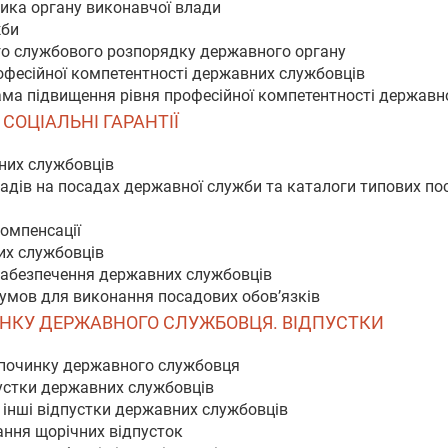
вника органу виконавчої влади
жби
го службового розпорядку державного органу
офесійної компетентності державних службовців
рама підвищення рівня професійної компетентності держав
 СОЦІАЛЬНІ ГАРАНТІЇ
вних службовців
адів на посадах державної служби та каталоги типових пос
компенсації
их службовців
 забезпечення державних службовців
 умов для виконання посадових обов’язків
ОЧИНКУ ДЕРЖАВНОГО СЛУЖБОВЦЯ. ВІДПУСТКИ
ідпочинку державного службовця
пустки державних службовців
а інші відпустки державних службовців
ання щорічних відпусток