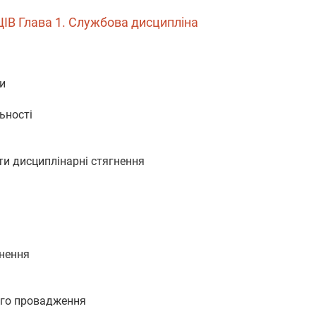
 Глава 1. Службова дисципліна
и
ьності
ти дисциплінарні стягнення
гнення
ого провадження