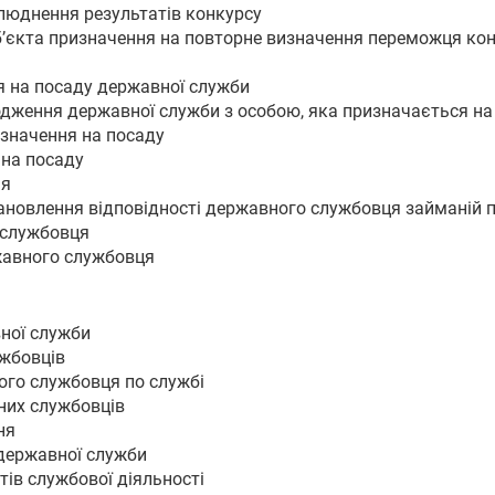
люднення результатів конкурсу
уб’єкта призначення на повторне визначення переможця ко
я на посаду державної служби
ходження державної служби з особою, яка призначається н
значення на посаду
 на посаду
ня
тановлення відповідності державного службовця займаній 
 службовця
жавного службовця
ної служби
ужбовців
ого службовця по службі
них службовців
ня
 державної служби
тів службової діяльності