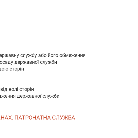
державну службу або його обмеження
посаду державної служби
дою сторін
ід волі сторін
одження державної служби
АНАХ. ПАТРОНАТНА СЛУЖБА