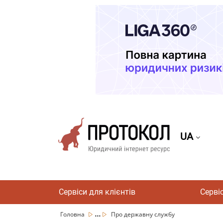
UA
Сервіси для клієнтів
Серві
...
Головна
Про державну службу