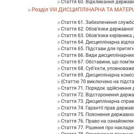
Стаття 60. Відкликання державн
Розділ VIII ДИСЦИПЛІНАРНА ТА МАТЕР
Стаття 61. Забезпечення службо
Стаття 62. Обов’язки державно
Стаття 63. Обов’язки керівник
Стаття 64. Дисциплінарна відп
Стаття 65. Підстави для притяг
Стаття 66. Види дисциплінарних
Стаття 67. Обставини, що пом’
Стаття 68. Суб’єкти, уповноваж
Стаття 69. Дисциплінарна коміс
{Статтю 70 виключено на підстав
Стаття 71. Порядок здійснення
Стаття 72. Відсторонення держ
Стаття 73. Дисциплінарна спра
Стаття 74. Гарантії прав держа
Стаття 75. Пояснення державно
Стаття 76. Право на ознайомле
Стаття 77. Рішення про наклад