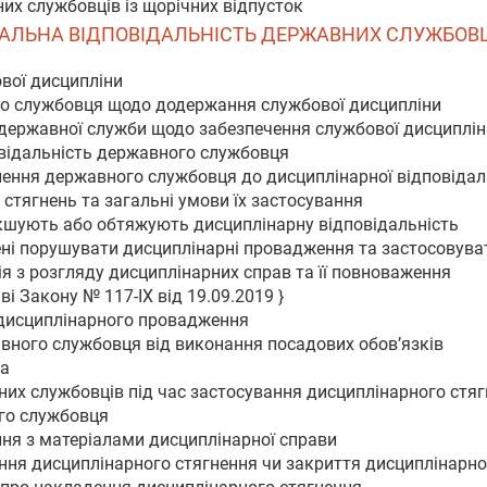
их службовців із щорічних відпусток
ІАЛЬНА ВІДПОВІДАЛЬНІСТЬ ДЕРЖАВНИХ СЛУЖБОВЦІВ
вої дисципліни
го службовця щодо додержання службової дисципліни
а державної служби щодо забезпечення службової дисциплін
овідальність державного службовця
нення державного службовця до дисциплінарної відповідал
 стягнень та загальні умови їх застосування
якшують або обтяжують дисциплінарну відповідальність
ені порушувати дисциплінарні провадження та застосовува
ія з розгляду дисциплінарних справ та її повноваження
і Закону № 117-IX від 19.09.2019 }
 дисциплінарного провадження
авного службовця від виконання посадових обов’язків
ва
вних службовців під час застосування дисциплінарного стя
го службовця
ння з матеріалами дисциплінарної справи
ення дисциплінарного стягнення чи закриття дисциплінарн