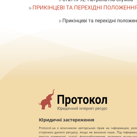
ПРИКІНЦЕВІ ТА ПЕРЕХІДНІ ПОЛОЖЕНН
Прикінцеві та перехідні положе
Юридичні застереження
Protocol.ua є власником авторських прав на інформацію, роз
сторінках даного ресурсу, якщо не вказано інше. Під інформа
тексти, коментарі, статті, фотозображення, малюнки, ящик-шот