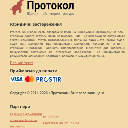
Юридичні застереження
Protocol.ua є власником авторських прав на інформацію, розміщену на веб -
сторінках даного ресурсу, якщо не вказано інше. Під інформацією розуміються
тексти, коментарі, статті, фотозображення, малюнки, ящик-шота, скани, відео,
аудіо, інші матеріали. При використанні матеріалів, розміщених на веб -
сторінках «Протокол» наявність гіперпосилання відкритого для індексації
пошуковими системами на protocol.ua обов`язкове. Під використанням
розуміється копіювання, адаптація, рерайтинг, модифікація тощо.
Повний текст
Приймаємо до оплати
Copyright © 2014-2026 «Протокол». Всі права захищені.
Партнери
Сережки з діамантами
pereklad.ua
alliancetechnika.ua
Підготовка до НМТ / ЗНО
миралинкс