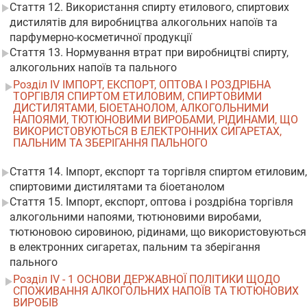
Стаття 12. Використання спирту етилового, спиртових
дистилятів для виробництва алкогольних напоїв та
парфумерно-косметичної продукції
Стаття 13. Нормування втрат при виробництві спирту,
алкогольних напоїв та пального
Розділ IV ІМПОРТ, ЕКСПОРТ, ОПТОВА І РОЗДРІБНА
ТОРГІВЛЯ СПИРТОМ ЕТИЛОВИМ, СПИРТОВИМИ
ДИСТИЛЯТАМИ, БІОЕТАНОЛОМ, АЛКОГОЛЬНИМИ
НАПОЯМИ, ТЮТЮНОВИМИ ВИРОБАМИ, РІДИНАМИ, ЩО
ВИКОРИСТОВУЮТЬСЯ В ЕЛЕКТРОННИХ СИГАРЕТАХ,
ПАЛЬНИМ ТА ЗБЕРІГАННЯ ПАЛЬНОГО
Стаття 14. Імпорт, експорт та торгівля спиртом етиловим,
спиртовими дистилятами та біоетанолом
Стаття 15. Імпорт, експорт, оптова і роздрібна торгівля
алкогольними напоями, тютюновими виробами,
тютюновою сировиною, рідинами, що використовуються
в електронних сигаретах, пальним та зберігання
пального
Розділ IV - 1 ОСНОВИ ДЕРЖАВНОЇ ПОЛІТИКИ ЩОДО
СПОЖИВАННЯ АЛКОГОЛЬНИХ НАПОЇВ ТА ТЮТЮНОВИХ
ВИРОБІВ