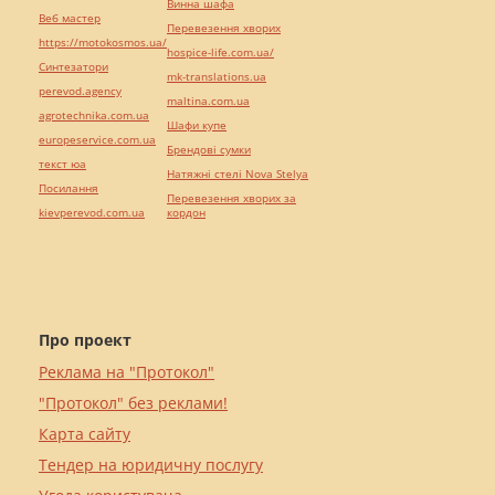
Винна шафа
Веб мастер
Перевезення хворих
https://motokosmos.ua/
hospice-life.com.ua/
Синтезатори
mk-translations.ua
perevod.agency
maltina.com.ua
agrotechnika.com.ua
Шафи купе
europeservice.com.ua
Брендові сумки
текст юа
Натяжні стелі Nova Stelya
Посилання
Перевезення хворих за
kievperevod.com.ua
кордон
Про проект
Реклама на "Протокол"
"Протокол" без реклами!
Карта сайту
Тендер на юридичну послугу