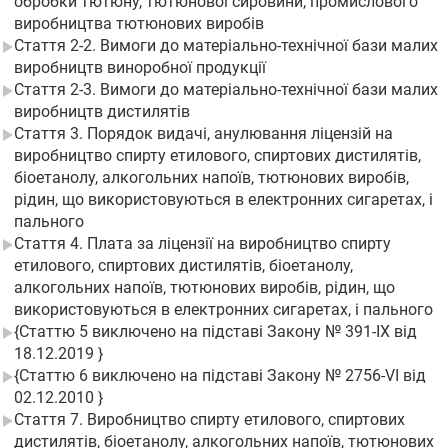
обробки тютюну, тютюнової сировини, промислового
виробництва тютюнових виробів
Стаття 2-2. Вимоги до матеріально-технічної бази малих
виробництв виноробної продукції
Стаття 2-3. Вимоги до матеріально-технічної бази малих
виробництв дистилятів
Стаття 3. Порядок видачі, анулювання ліцензій на
виробництво спирту етилового, спиртових дистилятів,
біоетанолу, алкогольних напоїв, тютюнових виробів,
рідин, що використовуються в електронних сигаретах, і
пального
Стаття 4. Плата за ліцензії на виробництво спирту
етилового, спиртових дистилятів, біоетанолу,
алкогольних напоїв, тютюнових виробів, рідин, що
використовуються в електронних сигаретах, і пального
{Статтю 5 виключено на підставі Закону № 391-IX від
18.12.2019 }
{Статтю 6 виключено на підставі Закону № 2756-VI від
02.12.2010 }
Стаття 7. Виробництво спирту етилового, спиртових
дистилятів, біоетанолу, алкогольних напоїв, тютюнових