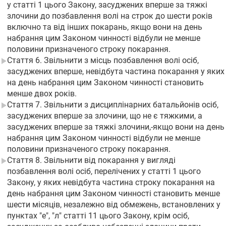
у статті 1 цього Закону, засуджених вперше за тяжкі
злочини до позбавлення волі на строк до шести років
включно та від інших покарань, якщо вони на день
набрання цим Законом чинності відбули не менше
половини призначеного строку покарання.
Стаття 6. Звільнити з місць позбавлення волі осіб,
засуджених вперше, невідбута частина покарання у яких
на день набрання цим Законом чинності становить
менше двох років.
Стаття 7. Звільнити з дисциплінарних батальйонів осіб,
засуджених вперше за злочини, що не є тяжкими, а
засуджених вперше за тяжкі злочини,-якщо вони на день
набрання цим Законом чинності відбули не менше
половини призначеного строку покарання.
Стаття 8. Звільнити від покарання у вигляді
позбавлення волі осіб, перелічених у статті 1 цього
Закону, у яких невідбута частина строку покарання на
день набрання цим Законом чинності становить менше
шести місяців, незалежно від обмежень, встановлених у
пунктах "е", "л" статті 11 цього Закону, крім осіб,