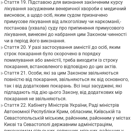
Стаття 19. Підставою для визнання закінченим курсу
лікування засудженим венеричної хвороби є медичний
висновок, а щодо осіб, яким судом призначено
примусове лікування від алкоголізму чи наркоманії,-
постанова (ухвала) суду про припинення примусового
лікування, винесені до набрання цим Законом чинності
чи в період його виконання.
Стаття 20. У разі застосування амністії до осіб, яким
строк покарання було скорочено в порядку
помилування або амністії, треба виходити із строку
покарання, встановленого відповідно до цих актів.
Стаття 21. Особи, які за цим Законом звільняються
повністю від покарання, звільняються як від основного,
так і від додаткових покарань. Всі інші засуджені, які
підпадають під дію цього Закону, від додаткових мір
покарання не звільняються.
Стаття 22. Кабінету Міністрів України, Раді міністрів
Автономної Республіки Крим, обласним, Київській та
Севастопольській міським, районним, районним у містах
Києві та Севастополі державним адміністраціям,
виконкомам сільських, селищних, міських, районних у