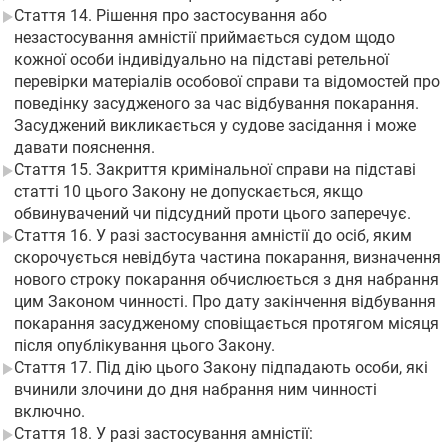
Стаття 14. Рішення про застосування або
незастосування амністії приймається судом щодо
кожної особи індивідуально на підставі ретельної
перевірки матеріалів особової справи та відомостей про
поведінку засудженого за час відбування покарання.
Засуджений викликається у судове засідання і може
давати пояснення.
Стаття 15. Закриття кримінальної справи на підставі
статті 10 цього Закону не допускається, якщо
обвинувачений чи підсудний проти цього заперечує.
Стаття 16. У разі застосування амністії до осіб, яким
скорочується невідбута частина покарання, визначення
нового строку покарання обчислюється з дня набрання
цим Законом чинності. Про дату закінчення відбування
покарання засудженому сповіщається протягом місяця
після опублікування цього Закону.
Стаття 17. Під дію цього Закону підпадають особи, які
вчинили злочини до дня набрання ним чинності
включно.
Стаття 18. У разі застосування амністії: