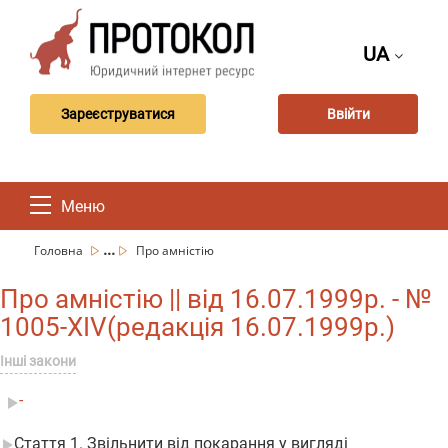
UA
Зареєструватися
Ввійти
Меню
...
Головна
Про амністію
Про амністію || від 16.07.1999р. - №
1005-XIV(редакція 16.07.1999р.)
Інші закони
-
Стаття 1. Звільнити від покарання у вигляді