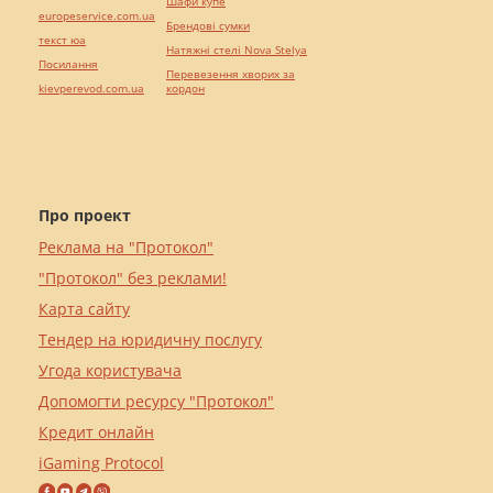
Шафи купе
europeservice.com.ua
Брендові сумки
текст юа
Натяжні стелі Nova Stelya
Посилання
Перевезення хворих за
kievperevod.com.ua
кордон
Про проект
Реклама на "Протокол"
"Протокол" без реклами!
Карта сайту
Тендер на юридичну послугу
Угода користувача
Допомогти ресурсу "Протокол"
Кредит онлайн
iGaming Protocol