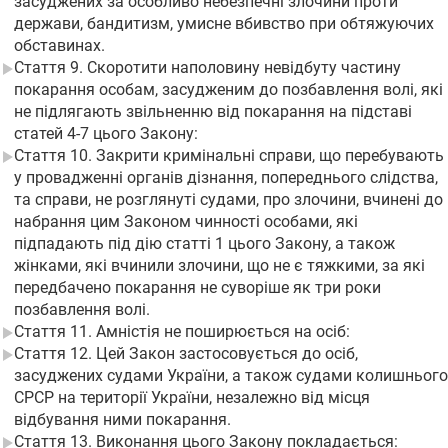
засуджених за особливо небезпечні злочини проти
держави, бандитизм, умисне вбивство при обтяжуючих
обставинах.
Стаття 9. Скоротити наполовину невідбуту частину
покарання особам, засудженим до позбавлення волі, які
не підлягають звільненню від покарання на підставі
статей 4-7 цього Закону:
Стаття 10. Закрити кримінальні справи, що перебувають
у провадженні органів дізнання, попереднього слідства,
та справи, не розглянуті судами, про злочини, вчинені до
набрання цим Законом чинності особами, які
підпадають під дію статті 1 цього Закону, а також
жінками, які вчинили злочини, що не є тяжкими, за які
передбачено покарання не суворіше як три роки
позбавлення волі.
Стаття 11. Амністія не поширюється на осіб:
Стаття 12. Цей Закон застосовується до осіб,
засуджених судами України, а також судами колишнього
СРСР на території України, незалежно від місця
відбування ними покарання.
Стаття 13. Виконання цього Закону покладається: