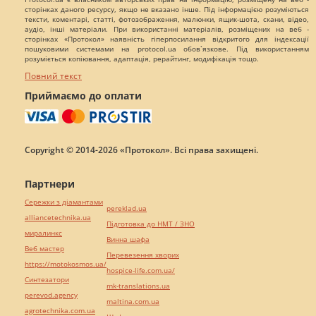
сторінках даного ресурсу, якщо не вказано інше. Під інформацією розуміються
тексти, коментарі, статті, фотозображення, малюнки, ящик-шота, скани, відео,
аудіо, інші матеріали. При використанні матеріалів, розміщених на веб -
сторінках «Протокол» наявність гіперпосилання відкритого для індексації
пошуковими системами на protocol.ua обов`язкове. Під використанням
розуміється копіювання, адаптація, рерайтинг, модифікація тощо.
Повний текст
Приймаємо до оплати
Copyright © 2014-2026 «Протокол». Всі права захищені.
Партнери
Сережки з діамантами
pereklad.ua
alliancetechnika.ua
Підготовка до НМТ / ЗНО
миралинкс
Винна шафа
Веб мастер
Перевезення хворих
https://motokosmos.ua/
hospice-life.com.ua/
Синтезатори
mk-translations.ua
perevod.agency
maltina.com.ua
agrotechnika.com.ua