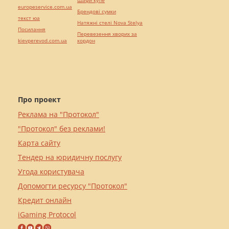
europeservice.com.ua
Брендові сумки
текст юа
Натяжні стелі Nova Stelya
Посилання
Перевезення хворих за
kievperevod.com.ua
кордон
Про проект
Реклама на "Протокол"
"Протокол" без реклами!
Карта сайту
Тендер на юридичну послугу
Угода користувача
Допомогти ресурсу "Протокол"
Кредит онлайн
iGaming Protocol