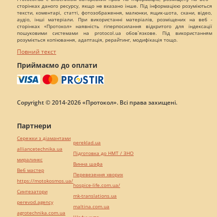
сторінках даного ресурсу, якщо не вказано інше. Під інформацією розуміються
тексти, коментарі, статті, фотозображення, малюнки, ящик-шота, скани, відео,
аудіо, інші матеріали. При використанні матеріалів, розміщених на веб -
сторінках «Протокол» наявність гіперпосилання відкритого для індексації
пошуковими системами на protocol.ua обов`язкове. Під використанням
розуміється копіювання, адаптація, рерайтинг, модифікація тощо.
Повний текст
Приймаємо до оплати
Copyright © 2014-2026 «Протокол». Всі права захищені.
Партнери
Сережки з діамантами
pereklad.ua
alliancetechnika.ua
Підготовка до НМТ / ЗНО
миралинкс
Винна шафа
Веб мастер
Перевезення хворих
https://motokosmos.ua/
hospice-life.com.ua/
Синтезатори
mk-translations.ua
perevod.agency
maltina.com.ua
agrotechnika.com.ua
Шафи купе