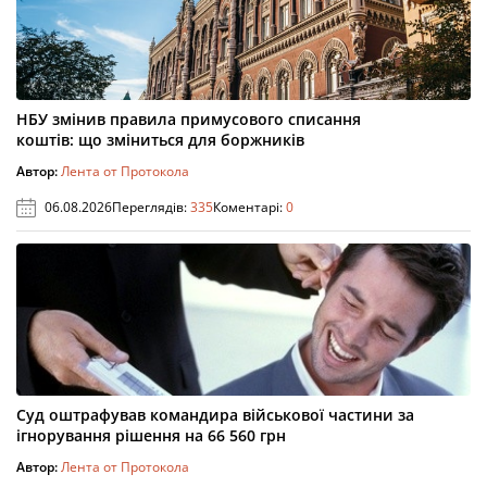
НБУ змінив правила примусового списання
коштів: що зміниться для боржників
Автор:
Лента от Протокола
06.08.2026
Переглядів:
335
Коментарі:
0
Суд оштрафував командира військової частини за
ігнорування рішення на 66 560 грн
Автор:
Лента от Протокола