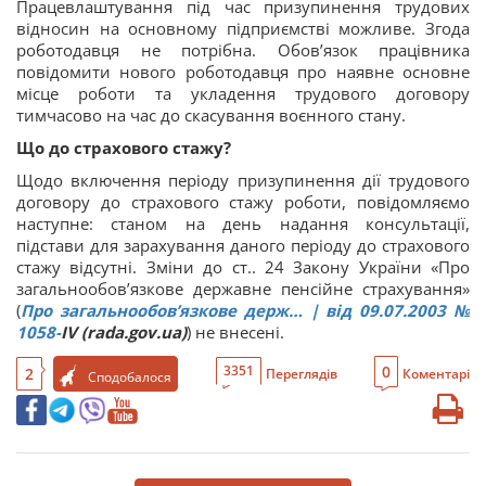
Працевлаштування під час призупинення трудових
відносин на основному підприємстві можливе. Згода
роботодавця не потрібна. Обов’язок працівника
повідомити нового роботодавця про наявне основне
місце роботи та укладення трудового договору
тимчасово на час до скасування воєнного стану.
Що до страхового стажу?
Щодо включення періоду призупинення дії трудового
договору до страхового стажу роботи, повідомляємо
наступне: станом на день надання консультації,
підстави для зарахування даного періоду до страхового
стажу відсутні. Зміни до ст.. 24 Закону України «Про
загальнообов’язкове державне пенсійне страхування»
(
Про загальнообов’язкове держ… | від 09.07.2003
№
1058-
IV (rada.gov.ua)
) не внесені.
0
3351
2
Переглядів
Коментарі
Сподобалося