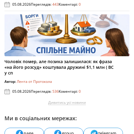
05.08.2026
Переглядів:
443
Коментарі:
0
Чоловік помер, але позика залишилася: як фраза
«на його розсуд» коштувала дружині $1,1 млн ( ВС
у сп
Автор:
Лента от Протокола
05.08.2026
Переглядів:
536
Коментарі:
0
Дивитись усі новини
Ми в соціальних мережах:
page
group
telegram