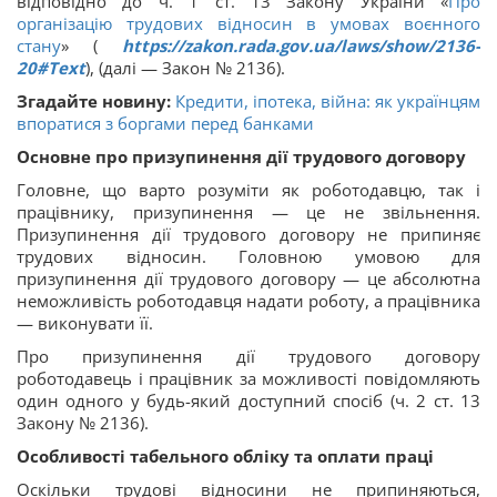
відповідно до ч. 1 ст. 13 Закону України «
Про
організацію трудових відносин в умовах воєнного
стану
» (
https://zakon.rada.gov.ua/laws/show/2136-
20#Text
), (далі — Закон № 2136).
Згадайте новину:
Кредити, іпотека, війна: як українцям
впоратися з боргами перед банками
Основне про призупинення дії трудового договору
Головне, що варто розуміти як роботодавцю, так і
працівнику, призупинення — це не звільнення.
Призупинення дії трудового договору не припиняє
трудових відносин. Головною умовою для
призупинення дії трудового договору — це абсолютна
неможливість роботодавця надати роботу, а працівника
— виконувати її.
Про призупинення дії трудового договору
роботодавець і працівник за можливості повідомляють
один одного у будь-який доступний спосіб (ч. 2 ст. 13
Закону № 2136).
Особливості табельного обліку та оплати праці
Оскільки трудові відносини не припиняються,