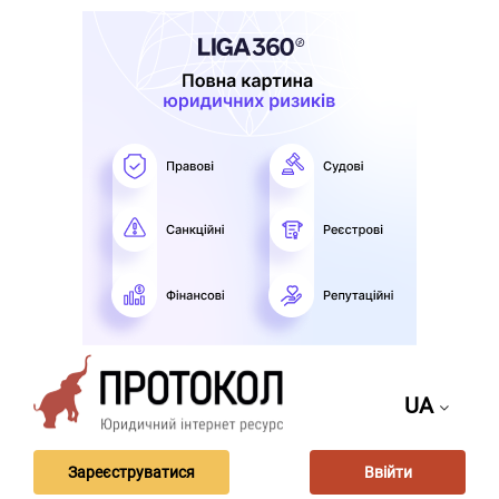
UA
Зареєструватися
Ввійти