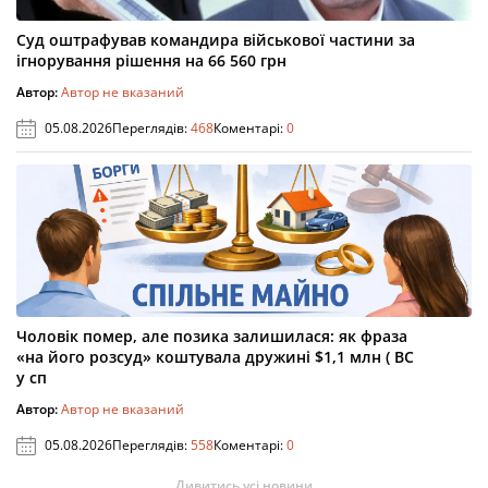
Суд оштрафував командира військової частини за
ігнорування рішення на 66 560 грн
Автор:
Автор не вказаний
05.08.2026
Переглядів:
468
Коментарі:
0
Чоловік помер, але позика залишилася: як фраза
«на його розсуд» коштувала дружині $1,1 млн ( ВС
у сп
Автор:
Автор не вказаний
05.08.2026
Переглядів:
558
Коментарі:
0
Дивитись усі новини