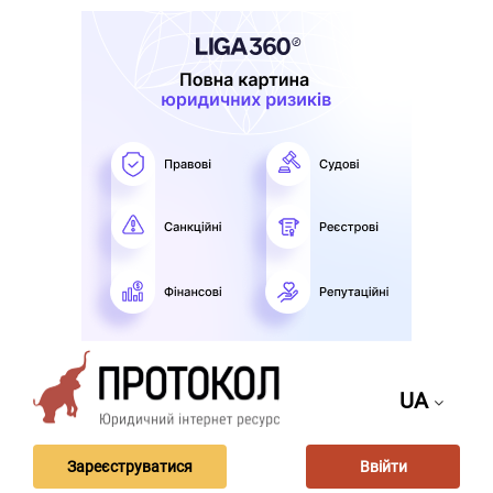
UA
Зареєструватися
Ввійти