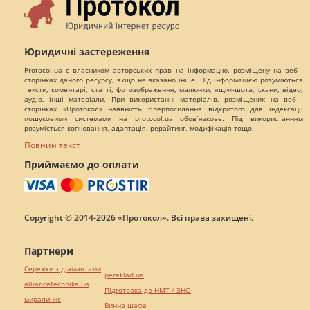
Юридичні застереження
Protocol.ua є власником авторських прав на інформацію, розміщену на веб -
сторінках даного ресурсу, якщо не вказано інше. Під інформацією розуміються
тексти, коментарі, статті, фотозображення, малюнки, ящик-шота, скани, відео,
аудіо, інші матеріали. При використанні матеріалів, розміщених на веб -
сторінках «Протокол» наявність гіперпосилання відкритого для індексації
пошуковими системами на protocol.ua обов`язкове. Під використанням
розуміється копіювання, адаптація, рерайтинг, модифікація тощо.
Повний текст
Приймаємо до оплати
Copyright © 2014-2026 «Протокол». Всі права захищені.
Партнери
Сережки з діамантами
pereklad.ua
alliancetechnika.ua
Підготовка до НМТ / ЗНО
миралинкс
Винна шафа