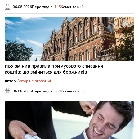
06.08.2026
Переглядів:
145
Коментарі:
0
НБУ змінив правила примусового списання
коштів: що зміниться для боржників
Автор:
Автор не вказаний
06.08.2026
Переглядів:
364
Коментарі:
0