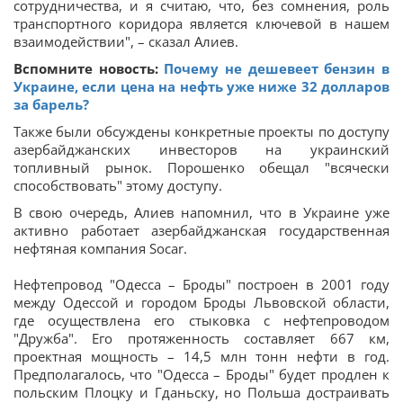
сотрудничества, и я считаю, что, без сомнения, роль
транспортного коридора является ключевой в нашем
взаимодействии", – сказал Алиев.
Вспомните новость:
Почему не дешевеет бензин в
Украине, если цена на нефть уже ниже 32 долларов
за барель?
Также были обсуждены конкретные проекты по доступу
азербайджанских инвесторов на украинский
топливный рынок. Порошенко обещал "всячески
способствовать" этому доступу.
В свою очередь, Алиев напомнил, что в Украине уже
активно работает азербайджанская государственная
нефтяная компания Socar.
Нефтепровод "Одесса – Броды" построен в 2001 году
между Одессой и городом Броды Львовской области,
где осуществлена его стыковка с нефтепроводом
"Дружба". Его протяженность составляет 667 км,
проектная мощность – 14,5 млн тонн нефти в год.
Предполагалось, что "Одесса – Броды" будет продлен к
польским Плоцку и Гданьску, но Польша достраивать