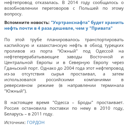
нефтепровод отказалась. В 2014 году сообщалось о
возобновлении переговоров с Польшей по этому
вопросу.
Вспомните новость:
"Укртранснафта" будет хранить
нефть почти в 4 раза дешевле, чем у "Привата"
По этой трубе планировалось транспортировать
каспийскую и казахстанскую нефть в обход турецких
проливов из порта "Южный" под Одессой на
нефтеперерабатывающие заводы Восточной и
Центральной Европы и в Северную Европу через
Гданьский порт. Однако до 2004 года этот нефтепровод
из-за отсутствия сырья простаивал, а затем
использовался российскими компаниями в
реверсивном режиме (в направлении терминала
"Южный").
В настоящее время "Одесса – Броды" простаивает.
Россия остановила поставки по нему в 2010 году,
Беларусь – в 2011 году.
Источник:
ГОРДОН