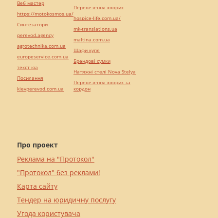
Веб мастер
Перевезення хворих
https://motokosmos.ua/
hospice-life.com.ua/
Синтезатори
mk-translations.ua
perevod.agency
maltina.com.ua
agrotechnika.com.ua
Шафи купе
europeservice.com.ua
Брендові сумки
текст юа
Натяжні стелі Nova Stelya
Посилання
Перевезення хворих за
kievperevod.com.ua
кордон
Про проект
Реклама на "Протокол"
"Протокол" без реклами!
Карта сайту
Тендер на юридичну послугу
Угода користувача