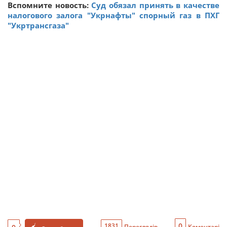
Вспомните новость:
Суд обязал принять в качестве
налогового залога "Укрнафты" спорный газ в ПХГ
"Укртрансгаза"
0
1831
Переглядів
Коментарі