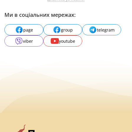
Ми в соціальних мережах:
page
group
telegram
viber
youtube