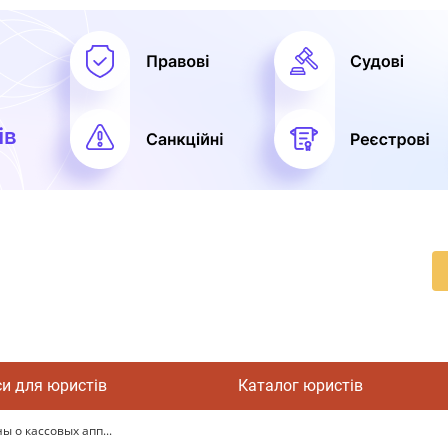
си для юристів
Каталог юристів
 о кассовых апп...