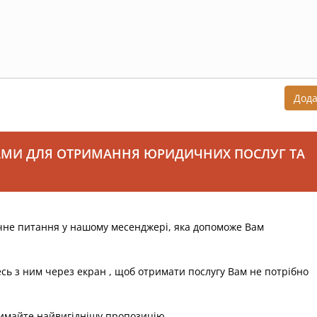
Дод
АМИ ДЛЯ ОТРИМАННЯ ЮРИДИЧНИХ ПОСЛУГ ТА
чне питання у нашому месенджері, яка допоможе Вам
есь з ним через екран , щоб отримати послугу Вам не потрібно
римайте найвигіднішу пропозицію