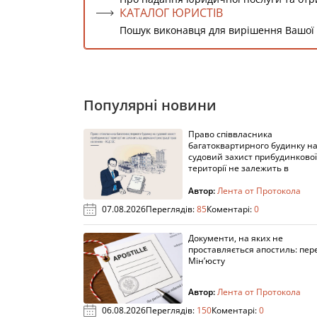
КАТАЛОГ ЮРИСТІВ
Пошук виконавця для вирішення Вашої
Популярні новини
Право співвласника
багатоквартирного будинку н
судовий захист прибудинкової
території не залежить в
Автор:
Лента от Протокола
07.08.2026
Переглядів:
85
Коментарі:
0
Документи, на яких не
проставляється апостиль: пере
Мін’юсту
Автор:
Лента от Протокола
06.08.2026
Переглядів:
150
Коментарі:
0