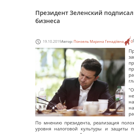
Президент Зеленский подписал 
бизнеса
19.10.2019
Автор:
Понзель Марина Генадіївна
0
Пр
з
п
п
ра
гл
"
не
на
на
ра
По мнению президента, реализация поло
уровня налоговой культуры и защиты по