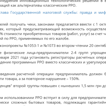
 внедрения инновационных технологических решений в 
раций как альтернативы классическим РРО.
глава Государственной налоговой службы: правда и ми
елей получать чеки, законами предлагается ввести с 1 окт
бек, который предусматривающий возможность осуществл
 стоимости приобретенных товаров (работ, услуг) за счет ч
й по РРО, применяемых по его жалобе.
аконопроекты №1053-1 и №1073 во втором чтении 20 сентяб
се физические лица-предприниматели 2-4 групп упроще
варя 2021 года установить регистраторы расчетных опер
едение программных РРО вместо классических и урегулиро
роведения расчетной операции предприниматель должен 
ти товара, а за повторное нарушение – 150%.
енцев" второй группы повышен с нынешних 1,5 млн грн до
ом использованиии РРО встпуит в силу для предпринимате
чески сложных бытовых товаров, подлежащих гарантий