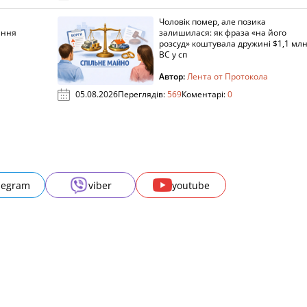
Чоловік помер, але позика
ання
залишилася: як фраза «на його
розсуд» коштувала дружині $1,1 млн
ВС у сп
Автор:
Лента от Протокола
05.08.2026
Переглядів:
569
Коментарі:
0
legram
viber
youtube