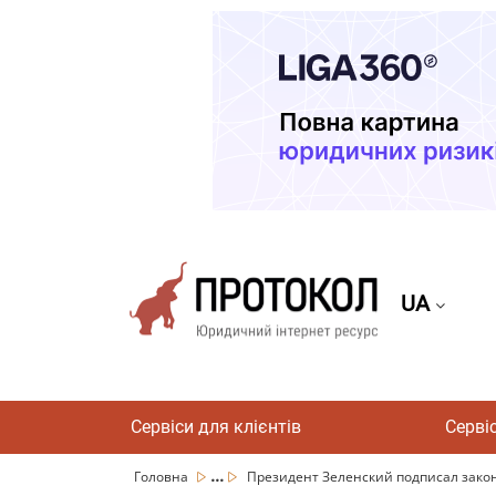
UA
Сервіси для клієнтів
Серві
...
Головна
Президент Зеленский подписал законы