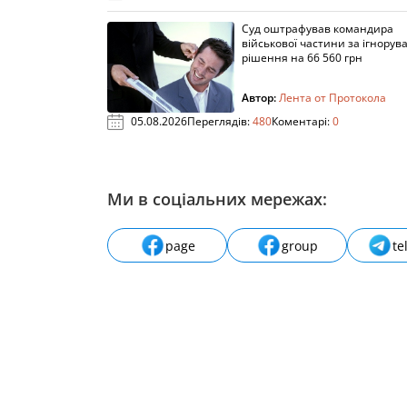
Суд оштрафував командира
військової частини за ігнорув
рішення на 66 560 грн
Автор:
Лента от Протокола
05.08.2026
Переглядів:
480
Коментарі:
0
Ми в соціальних мережах:
page
group
te