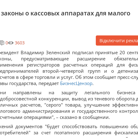
законы о кассовых аппаратах для малого
Відключити рекл
0
3603
езидент Владимир Зеленский подписал принятые 20 сент
аконы, предусматривающие расширение обязатель
рименения регистраторов расчетных операций для физ
редпринимателей второй-четвертой групп и о детениз
счетов в сфере торговли и услуг. Об этом сообщает пресс-сл
авы государства, передает
БизнесЦензор
.
Они направлены на защиту легального бизнеса
добросовестной конкуренции, вывод из теневого оборота 
личных расчетов, "серого" товара, улучшение эффективн
логового администрирования и государственного контрол
счетными операциями", – сказано в сообщении.
жений документов "будет способствовать повышению об
требителей" за счет поэтапного расширения фискализ