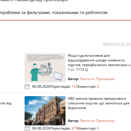
 проблеми за фильтрами, показниками та рейтингом
Дивитись усі н
Якщо суд встановив для
а
відшкодування шкоди наявність
підстав, передбачених приписами ч
1 ст. 1172 Ц
Автор:
Лента от Протокола
06.08.2026
Переглядів:
132
Коментарі:
0
НБУ змінив правила примусового
лік від
списання коштів: що зміниться для
боржників
Автор:
Лента от Протокола
06.08.2026
Переглядів:
375
Коментарі:
0