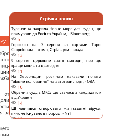
Стрічка новин
Туреччина закрила Чорне море для суден, що
прямували до Росії та України, - Bloomberg
5
аму
Гороскоп на 9 серпня за картами Таро:
Скорпіонам – втома, Стрільцям – зрада
ября
13
ного
9 серпня: церковне свято сьогодні, про що
лиц-
краще мовчати цього дня
11
ации
На Херсонщині росіянам наказали почати
ужба
"вільне полювання" на автотранспорт, - ОВА
10
Обрання суддів МКС: що сталось з кандидатом
 от
від України
доли
14
ости
ШІ навчився створювати життєздатні віруси,
я за
яких не існувало в природі, - NYT
12
Денисенко зізналася, чому насправді поспішає
щего
вийти заміж
ации
14