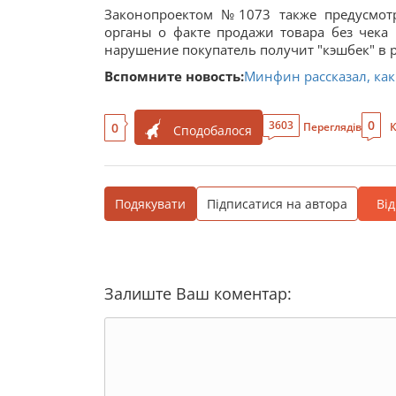
Законопроектом №1073 также предусмот
органы о факте продажи товара без чек
нарушение покупатель получит "кэшбек" в р
Вспомните новость:
Минфин рассказал, как
0
3603
0
Переглядів
К
Сподобалося
Подякувати
Підписатися на автора
Ві
Залиште Ваш коментар: