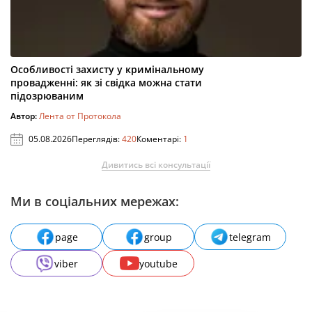
Особливості захисту у кримінальному
провадженні: як зі свідка можна стати
підозрюваним
Автор:
Лента от Протокола
05.08.2026
Переглядів:
420
Коментарі:
1
Дивитись всі консультації
Ми в соціальних мережах:
page
group
telegram
viber
youtube