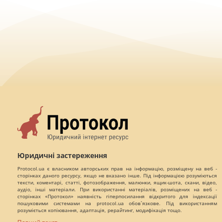
Юридичні застереження
Protocol.ua є власником авторських прав на інформацію, розміщену на веб -
сторінках даного ресурсу, якщо не вказано інше. Під інформацією розуміються
тексти, коментарі, статті, фотозображення, малюнки, ящик-шота, скани, відео,
аудіо, інші матеріали. При використанні матеріалів, розміщених на веб -
сторінках «Протокол» наявність гіперпосилання відкритого для індексації
пошуковими системами на protocol.ua обов`язкове. Під використанням
розуміється копіювання, адаптація, рерайтинг, модифікація тощо.