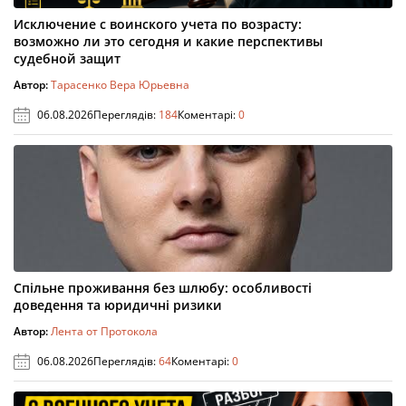
Исключение с воинского учета по возрасту:
возможно ли это сегодня и какие перспективы
судебной защит
Автор:
Тарасенко Вера Юрьевна
06.08.2026
Переглядів:
184
Коментарі:
0
Спільне проживання без шлюбу: особливості
доведення та юридичні ризики
Автор:
Лента от Протокола
06.08.2026
Переглядів:
64
Коментарі:
0