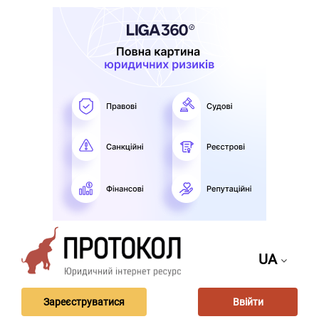
UA
Зареєструватися
Ввійти