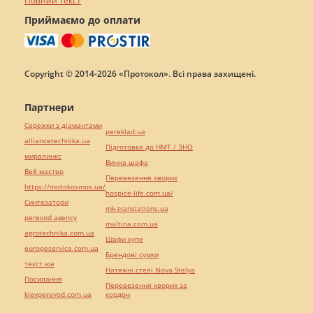
Повний текст
Приймаємо до оплати
Copyright © 2014-2026 «Протокол». Всі права захищені.
Партнери
Сережки з діамантами
pereklad.ua
alliancetechnika.ua
Підготовка до НМТ / ЗНО
миралинкс
Винна шафа
Веб мастер
Перевезення хворих
https://motokosmos.ua/
hospice-life.com.ua/
Синтезатори
mk-translations.ua
perevod.agency
maltina.com.ua
agrotechnika.com.ua
Шафи купе
europeservice.com.ua
Брендові сумки
текст юа
Натяжні стелі Nova Stelya
Посилання
Перевезення хворих за
kievperevod.com.ua
кордон