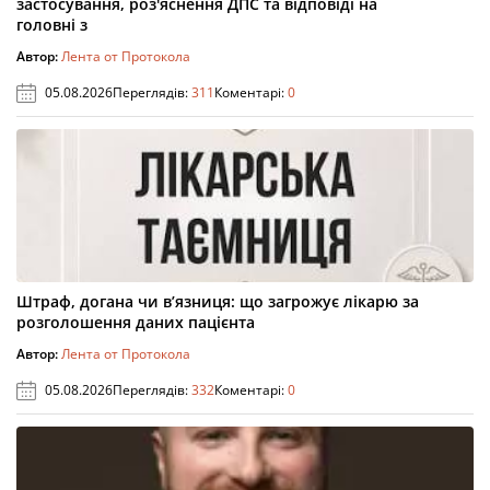
застосування, роз'яснення ДПС та відповіді на
головні з
Автор:
Лента от Протокола
05.08.2026
Переглядів:
311
Коментарі:
0
Штраф, догана чи в’язниця: що загрожує лікарю за
розголошення даних пацієнта
Автор:
Лента от Протокола
05.08.2026
Переглядів:
332
Коментарі:
0