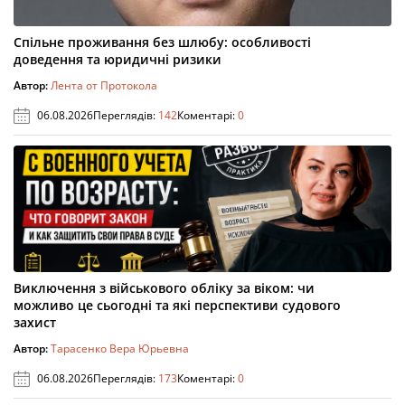
Спільне проживання без шлюбу: особливості
доведення та юридичні ризики
Автор:
Лента от Протокола
06.08.2026
Переглядів:
142
Коментарі:
0
Виключення з військового обліку за віком: чи
можливо це сьогодні та які перспективи судового
захист
Автор:
Тарасенко Вера Юрьевна
06.08.2026
Переглядів:
173
Коментарі:
0