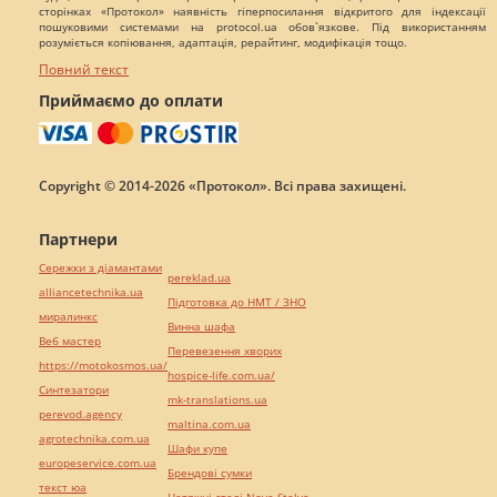
сторінках «Протокол» наявність гіперпосилання відкритого для індексації
пошуковими системами на protocol.ua обов`язкове. Під використанням
розуміється копіювання, адаптація, рерайтинг, модифікація тощо.
Повний текст
Приймаємо до оплати
Copyright © 2014-2026 «Протокол». Всі права захищені.
Партнери
Сережки з діамантами
pereklad.ua
alliancetechnika.ua
Підготовка до НМТ / ЗНО
миралинкс
Винна шафа
Веб мастер
Перевезення хворих
https://motokosmos.ua/
hospice-life.com.ua/
Синтезатори
mk-translations.ua
perevod.agency
maltina.com.ua
agrotechnika.com.ua
Шафи купе
europeservice.com.ua
Брендові сумки
текст юа
Натяжні стелі Nova Stelya