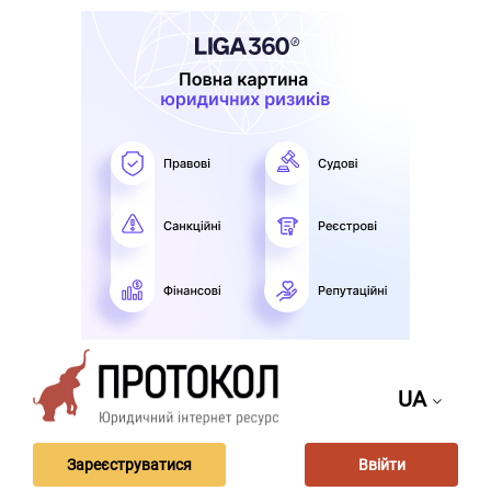
UA
Зареєструватися
Ввійти