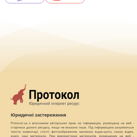
Юридичні застереження
Protocol.ua є власником авторських прав на інформацію, розміщену на веб -
сторінках даного ресурсу, якщо не вказано інше. Під інформацією розуміються
тексти, коментарі, статті, фотозображення, малюнки, ящик-шота, скани, відео,
аудіо, інші матеріали. При використанні матеріалів, розміщених на веб -