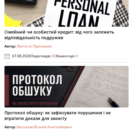
Сімейний чи особистий кредит: від чого залежить
відповідальність подружжя
Автор:
Лента от Протокола
07.08.2026
Переглядів:
83
Коментарі:
0
Протокол обшуку: як зафіксувати порушення і не
втратити докази для захисту
Автор:
Бессонов Віталій Анатолійович