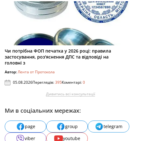
Чи потрібна ФОП печатка у 2026 році: правила
застосування, роз'яснення ДПС та відповіді на
головні з
Автор:
Лента от Протокола
05.08.2026
Переглядів:
395
Коментарі:
0
Дивитись всі консультації
Ми в соціальних мережах:
page
group
telegram
viber
youtube