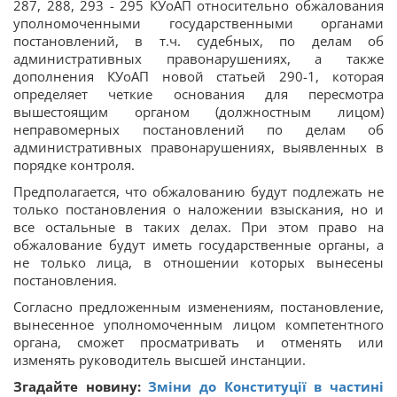
287, 288, 293 - 295 КУоАП относительно обжалования
уполномоченными государственными органами
постановлений, в т.ч. судебных, по делам об
административных правонарушениях, а также
дополнения КУоАП новой статьей 290-1, которая
определяет четкие основания для пересмотра
вышестоящим органом (должностным лицом)
неправомерных постановлений по делам об
административных правонарушениях, выявленных в
порядке контроля.
Предполагается, что обжалованию будут подлежать не
только постановления о наложении взыскания, но и
все остальные в таких делах. При этом право на
обжалование будут иметь государственные органы, а
не только лица, в отношении которых вынесены
постановления.
Согласно предложенным изменениям, постановление,
вынесенное уполномоченным лицом компетентного
органа, сможет просматривать и отменять или
изменять руководитель высшей инстанции.
Згадайте новину:
Зміни до Конституції в частині