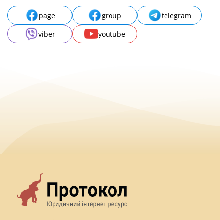
page
group
telegram
viber
youtube