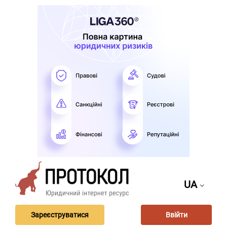
UA
Зареєструватися
Ввійти