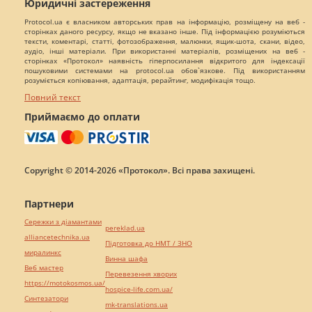
Юридичні застереження
Protocol.ua є власником авторських прав на інформацію, розміщену на веб -
сторінках даного ресурсу, якщо не вказано інше. Під інформацією розуміються
тексти, коментарі, статті, фотозображення, малюнки, ящик-шота, скани, відео,
аудіо, інші матеріали. При використанні матеріалів, розміщених на веб -
сторінках «Протокол» наявність гіперпосилання відкритого для індексації
пошуковими системами на protocol.ua обов`язкове. Під використанням
розуміється копіювання, адаптація, рерайтинг, модифікація тощо.
Повний текст
Приймаємо до оплати
Copyright © 2014-2026 «Протокол». Всі права захищені.
Партнери
Сережки з діамантами
pereklad.ua
alliancetechnika.ua
Підготовка до НМТ / ЗНО
миралинкс
Винна шафа
Веб мастер
Перевезення хворих
https://motokosmos.ua/
hospice-life.com.ua/
Синтезатори
mk-translations.ua