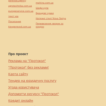
perevod.agency
maltina.com.ua
agrotechnika.com.ua
Шафи купе
europeservice.com.ua
Брендові сумки
текст юа
Натяжні стелі Nova Stelya
Посилання
Перевезення хворих за
kievperevod.com.ua
кордон
Про проект
Реклама на "Протокол"
"Протокол" без реклами!
Карта сайту
Тендер на юридичну послугу
Угода користувача
Допомогти ресурсу "Протокол"
Кредит онлайн