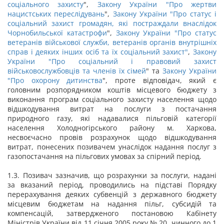
соціального захисту
",
Закону України "
Про жертви
нацистських переслідувань
",
Закону України "
Про статус і
соціальний захист громадян, які постраждали внаслідок
Чорнобильської катастрофи
",
Закону України "Про статус
ветеранів військової служби, ветеранів органів внутрішніх
справ і деяких інших осіб та їх соціальний захист"
,
Закону
України "
Про соціальний і правовий захист
військовослужбовців та членів їх сімей
" та
Закону України
"
Про охорону дитинства
", проте відповідач, який є
головним розпорядником коштів місцевого бюджету з
виконання програм соціального захисту населення щодо
відшкодування витрат на послуги з постачання
природного газу, які надавалися пільговій категорії
населення Холодногірського району м. Харкова,
несвоєчасно провів розрахунок щодо відшкодування
витрат, понесених позивачем унаслідок надання послуг з
газопостачання на пільгових умовах за спірний період.
1.3. Позивач зазначив, що розрахунки за послуги, надані
за вказаний період, проводились на підставі Порядку
перерахування деяких субвенцій з державного бюджету
місцевим бюджетам на надання пільг, субсидій та
компенсацій, затвердженого постановою Кабінету
Міністрів України від 11 січня 2005 року № 20, чинного до 1