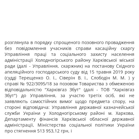
розглянула в порядку спрощеного позовного провадження
без повідомлення учасників справи касаційну скаргу
Управління праці та соціального захисту населення
адміністрації Холодногірського району Харківської міської
ради (далі - Управління, скаржник) на постанову Східного
апеляційного господарського суду від 15 травня 2019 року
(судді Терещенко О. І., Сіверін В. І., Слободін М. М. ) у
справі № 922/3095/18 за позовом Товариства з обмеженою
відповідальністю "Харківгаз Збут" (далі - ТОВ "Харківгаз
Збут") до Управління, за участю третіх осіб, які не
заявляють самостійних вимог щодо предмета спору, на
стороні відповідача: Управління державної казначейської
служби України у Холодногірському районі м. Харкова,
Департаменту фінансів Харківської обласної державної
адміністрації, Міністерства соціальної політики України
про стягнення 513 953,12 грн, і