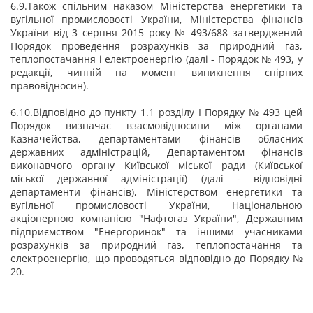
6.9.Також спільним наказом Міністерства енергетики та
вугільної промисловості України, Міністерства фінансів
України від 3 серпня 2015 року № 493/688 затверджений
Порядок проведення розрахунків за природний газ,
теплопостачання і електроенергію (далі - Порядок № 493, у
редакції, чинній на момент виникнення спірних
правовідносин).
6.10.Відповідно до пункту 1.1 розділу І Порядку № 493 цей
Порядок визначає взаємовідносини між органами
Казначейства, департаментами фінансів обласних
державних адміністрацій, Департаментом фінансів
виконавчого органу Київської міської ради (Київської
міської державної адміністрації) (далі - відповідні
департаменти фінансів), Міністерством енергетики та
вугільної промисловості України, Національною
акціонерною компанією "Нафтогаз України", Державним
підприємством "Енергоринок" та іншими учасниками
розрахунків за природний газ, теплопостачання та
електроенергію, що проводяться відповідно до Порядку №
20.