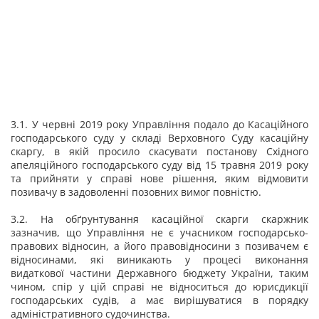
3.1. У червні 2019 року Управління подало до Касаційного
господарського суду у складі Верховного Суду касаційну
скаргу, в якій просило скасувати постанову Східного
апеляційного господарського суду від 15 травня 2019 року
та прийняти у справі нове рішення, яким відмовити
позивачу в задоволенні позовних вимог повністю.
3.2. На обґрунтування касаційної скарги скаржник
зазначив, що Управління не є учасником господарсько-
правових відносин, а його правовідносини з позивачем є
відносинами, які виникають у процесі виконання
видаткової частини Державного бюджету України, таким
чином, спір у цій справі не відноситься до юрисдикції
господарських судів, а має вирішуватися в порядку
адміністративного судочинства.