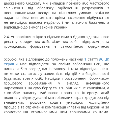
державного бюджету чи випадків повного або часткового
звільнення від обов'язку здійснення розрахунків з
постачальниками послуг на пільгових умовах, оскільки
надання пільг певним категоріям населення відбувається
не внаслідок власної недбалості чи власного бажання, а
відповідно до вимог законів України.
2.4. Управління згідно з відомостями з Єдиного державного
реєстру юридичних осіб, фізичних осіб - підприємців та
громадських формувань є самостійною юридичною
1
96
особою, яка відповідно до положень частини
статті
ЦК
України
має відповідати за своїми зобов'язаннями, що
виникли безпосередньо із закону, і така відповідальність
не може ставитись у залежність від дій чи бездіяльності
будь-яких третіх осіб. Наслідки прострочення боржником
грошового зобов'язання у вигляді інфляційного
нарахування на суму боргу та 3 % річних є не санкціями, а
способом захисту майнового права та інтересу, який
полягає у відшкодуванні матеріальних втрат кредитора від
знецінених грошових коштів унаслідок інфляційних
процесів та отриманні компенсації (плати) від боржника за
користування утримуваними ним грошовими коштами,