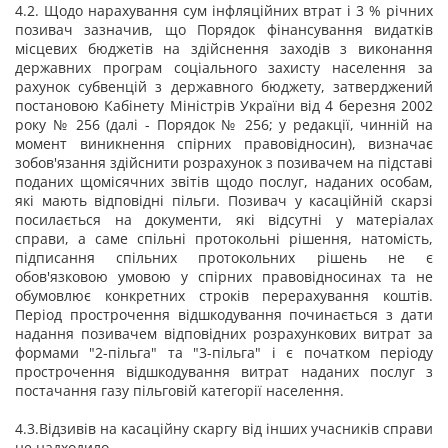
4.2. Щодо нарахування сум інфляційних втрат і 3 % річних
позивач зазначив, що Порядок фінансування видатків
місцевих бюджетів на здійснення заходів з виконання
державних програм соціального захисту населення за
рахунок субвенцій з державного бюджету, затверджений
постановою Кабінету Міністрів України від 4 березня 2002
року № 256 (далі - Порядок № 256; у редакції, чинній на
момент виникнення спірних правовідносин), визначає
зобов'язання здійснити розрахунок з позивачем на підставі
поданих щомісячних звітів щодо послуг, наданих особам,
які мають відповідні пільги. Позивач у касаційній скарзі
посилається на документи, які відсутні у матеріалах
справи, а саме спільні протокольні рішення, натомість,
підписання спільних протокольних рішень не є
обов'язковою умовою у спірних правовідносинах та не
обумовлює конкретних строків перерахування коштів.
Період прострочення відшкодування починається з дати
надання позивачем відповідних розрахункових витрат за
формами "2-пільга" та "3-пільга" і є початком періоду
прострочення відшкодування витрат наданих послуг з
постачання газу пільговій категорії населення.
4.3.Відзивів на касаційну скаргу від інших учасників справи
не надходило.