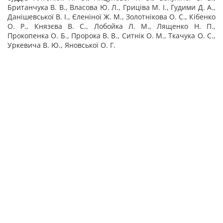
Британчука В. В., Власова Ю. Л., Гриціва М. І., Гудими Д. А.,
Данішевської В. І., Єленіної Ж. М., Золотнікова О. С., Кібенко
О. Р., Князєва В. С., Лобойка Л. М., Лященко Н. П.,
Прокопенка О. Б., Пророка В. В., Ситнік О. М., Ткачука О. С.,
Уркевича В. Ю., Яновської О. Г.