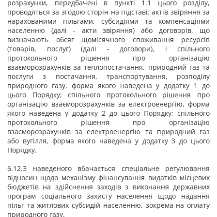
розрахунки, передбачені в пункті 1.1 цього розділу,
проводяться за згодою сторін на підставі: актів звіряння за
нарахованими пільгами, субсидіями та компенсаціями
населенню (далі - акти звіряння) або договорів, що
визначають обсяг щомісячного споживання ресурсів
(товарів, послуг) (далі - договори), і спільного
протокольного рішення про організацію
взаєморозрахунків за теплопостачання, природний газ та
послуги з постачання, транспортування, розподілу
природного газу, форма якого наведена у додатку 1 до
цього Порядку; спільного протокольного рішення про
організацію взаєморозрахунків за електроенергію, форма
якого наведена у додатку 2 до цього Порядку; спільного
протокольного рішення про організацію
взаєморозрахунків за електроенергію та природний газ
або вугілля, форма якого наведена у додатку 3 до цього
Порядку.
6.12.З наведеного вбачається спеціальне регулювання
відносин щодо механізму фінансування видатків місцевих
бюджетів на здійснення заходів з виконання державних
програм соціального захисту населення щодо надання
пільг та житлових субсидій населенню, зокрема на оплату
природного газу.