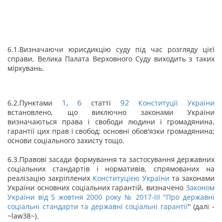
6.1.Визначаючи юрисдикцію суду під час розгляду цієї
справи, Велика Палата Верховного Суду виходить з таких
міркувань.
1
6
92
6.2.Пунктами
,
статті
Конституції України
встановлено, що виключно законами України
визначаються права і свободи людини і громадянина,
гарантії цих прав і свобод; основні обов'язки громадянина;
основи соціального захисту тощо.
6.3.Правові засади формування та застосування державних
соціальних стандартів і нормативів, спрямованих на
реалізацію закріплених
Конституцією України
та законами
України основних соціальних гарантій, визначено
Законом
України від 5 жовтня 2000 року № 2017-III "
Про державні
соціальні стандарти та державні соціальні гарантії
" (далі -
~law38~).