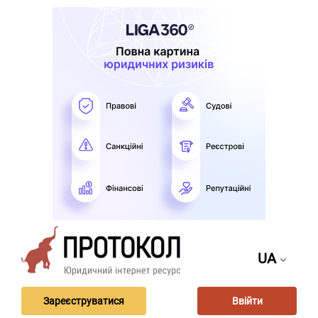
UA
Зареєструватися
Ввійти