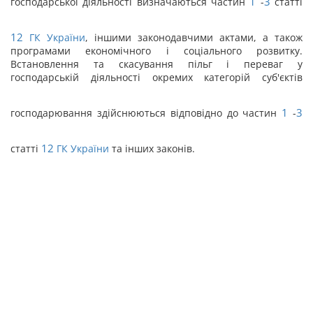
1
3
господарської діяльності визначаються частин
-
статті
12
ГК України
, іншими законодавчими актами, а також
програмами економічного і соціального розвитку.
Встановлення та скасування пільг і переваг у
господарській діяльності окремих категорій суб'єктів
1
3
господарювання здійснюються відповідно до частин
-
12
статті
ГК України
та інших законів.