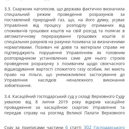
3.3. Скаржник наголосив, що держава фактично визначила
спеціальний режим проведення розрахунків за
поставлений природний газ, що, на його думку, усуває
Управління від процесу розподілу отриманих від
споживачів грошових коштів на свій розсуд та полягає в
автоматичному перерахуванні грошових коштів зі
спеціальних рахунків на рахунки позивача за визначеними
нормативами. Позивач не довів та матеріали справи не
підтверджують порушення Управлінням як головним
розпорядником установлених саме для нього строків
проведення розрахунку з позивачем щодо своєчасного
відшкодування вартості спожитого газу особам, які мають
право на пільги, що унеможливлює застосування до
Управління наслідків неналежного виконання
зобов'язання.
3.4. Касаційний господарський суд у складі Верховного Суду
ухвалою від 8 липня 2019 року відкрив касаційне
провадження за касаційною скаргою Управління та
передав справу на розгляд Великої Палати Верховного
6
302
Суду за приписами частини
статті
Господарського