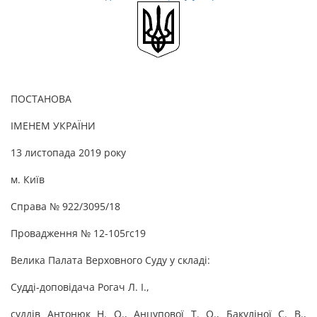
ПОСТАНОВА
ІМЕНЕМ УКРАЇНИ
13 листопада 2019 року
м. Київ
Справа № 922/3095/18
Провадження № 12-105гс19
Велика Палата Верховного Суду у складі:
Судді-доповідача Рогач Л. І.,
суддів Антонюк Н. О., Анцупової Т. О., Бакуліної С. В.,