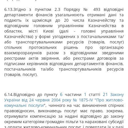
6.13.Згідно з пунктом 2.3 Порядку № 493 відповідні
департаменти фінансів узагальнюють отримані дані та
подають їх щомісяця до 20 числа Казначейству та
відповідним головним управлінням Казначейства в
областях, місті Києві (далі - головні управління
Казначейства) у формі узгоджених з постачальниками та/
або транспортувальниками ресурсів (товарів, послуг)
спільних протокольних рішень про організацію
взаєморозрахунків разом з відповідними зведеними
реєстрами актів звіряння, або реєстрами договорів за
підписами керівників відповідних департаментів фінансів,
постачальників та/або транспортувальників ресурсів
(товарів, послуг).
6
1
21
6.14.Відповідно до пункту
частини
статті
Закону
України від 24 червня 2004 року № 1875-IV "
Про житлово-
комунальні послуги
", чинного на час виникнення спірних
правовідносин, виконавець послуг має право, зокрема,
отримувати компенсацію за надані відповідно до закону
окремим категоріям громадян пільги та нараховані субсидії
з оплати житлово-комунальних послуг і повертати їх у разі