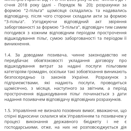
січня 2018 року (далі - Порядок № 20); розрахунки за
формою "2-пільга" щомісяця складались та надавались
відповідачу, після чого сторони складали акти за формою
"3-пільга". Узгоджуючи відповідний акт звіряння
заборгованості за формою "3-пільга", відповідач тим самим
погодився з кожним відповідним періодом прострочення
відшкодування пільг, сумою заборгованості та періодом її
виникнення.
1.4. За доводами позивача, чинне законодавство не
передбачає обов'язковості укладання договору про
відшкодування витрат за надані послуги пільговим
категоріям громадян, оскільки такі зобов'язання виникають
безпосередньо із законів України. Розрахунок з
підприємствами, які надають послуги, проводиться
щомісячно, з місяця, наступного за звітним, а період
прострочення відшкодування пільг починається з дати
надання позивачем відповідачу відповідних розрахунків.
1.5. Управління не визнало позовних вимог, вважаючи, що
спірні відносини склалися між Управлінням та позивачем у
процесі виконання державного бюджету і не є
господарськими, отже, на них не розповсюджується дія