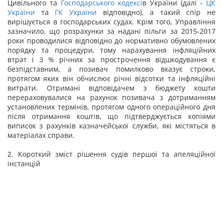
Цивільного та
Господарського кодексі
в України (далі -
ЦК
України
та
ГК України
відповідно), а такий спір не
вирішується в господарських судах. Крім того, Управління
зазначило, що розрахунки за надані пільги за 2015-2017
роки проводилися відповідно до нормативно обумовлених
порядку та процедури, тому нарахування інфляційних
втрат і 3 % річних за прострочення відшкодування є
безпідставним, а позивач помилково вказує строки,
протягом яких він обчислює річні відсотки та інфляційні
витрати. Отримані відповідачем з бюджету кошти
перераховувалися на рахунок позивача з дотриманням
установлених термінів, протягом одного операційного дня
після отримання коштів, що підтверджується копіями
виписок з рахунків казначейської служби, які містяться в
матеріалах справи.
2. Короткий зміст рішення судів першої та апеляційної
інстанцій