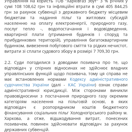
Управління на користь ТОВ "Харківгаз Збут" 3 % річних у
сумі 108 108,62 грн та інфляційні втрати в сумі 405 844,25
грн за рахунок субвенції з державного бюджету місцевим
бюджетам та надання пільг та житлових субсидій
населенню на оплату електроенергії, природного газу,
послуг тепло -, водопостачання і водовідведення,
квартирної плати (утримання будинків і споруд та
прибудинкових територій), управління багатоквартирним
будинком, вивезення побутового сміття та рідких нечистот,
витрати зі сплати судового збору в розмірі 7 709,30 грн.
2.2. Суди погодилися з доводами позивача про те, що
відповідач у спірних відносинах не здійснює владних
управлінських функцій щодо позивача, тому ця справа не
має встановлених нормами
Кодексу адміністративного
судочинства України
(далі -
КАС України
) ознак справи
адміністративної юрисдикції. Між сторонами виникли
правовідносини з постачання природного газу окремим
категоріям населення на пільговій основі, в яких
відповідач є розпорядником коштів бюджетного
фінансування соціальних пільг Холодногірського району м.
Харкова, а отже, відшкодування витрат, понесених
позивачем, повинен здійснювати відповідач за рахунок
державних субвенцій.