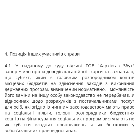
4. Позиція інших учасників справи
4.1. У наданому до суду відзиві ТОВ "Харківгаз Збут"
заперечило проти доводів касаційної скарги та зазначило,
що суб'єкт, який є головним розпорядником коштів
місцевих бюджетів на здійснення заходів з виконання
державних програм, визначений нормативно, і можливість
його заміни на іншу особу законодавство не передбачає. У
відносинах щодо розрахунків з постачальниками послуг
для осіб, які згідно із чинним законодавством мають право
на соціальні пільги, головні розпорядники бюджетних
коштів на фінансування соціальних програм виступають не
як суб'єкти владних повноважень, а як боржники у
зобов'язальних правовідносинах.