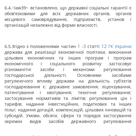
6.4.~law39~ встановлено, що державні соціальні гарантії є
обов'язковими для всіх державних органів, органів
місцевого самоврядування, підприємств, установ і
організацій незалежно від форми власності.
1
3
12
6.5.Згідно з положеннями частин
-
статті
ГК України
держава для реалізації економічної політики, виконання
цільових економічних та інших програм і програм
економічного і соціального розвитку застосовує
різноманітні засоби і механізми регулювання
господарської діяльності. Основними засобами
регулюючого впливу держави на діяльність суб'єктів
господарювання є: державне замовлення; ліцензування,
патентування і квотування; технічне регулювання;
застосування нормативів та лімітів; регулювання цін і
тарифів; надання інвестиційних, податкових та інших
пільг; надання дотацій, компенсацій, цільових інновацій та
субсидій. Умови, обсяги, сфери та порядок застосування
окремих видів засобів державного регулювання