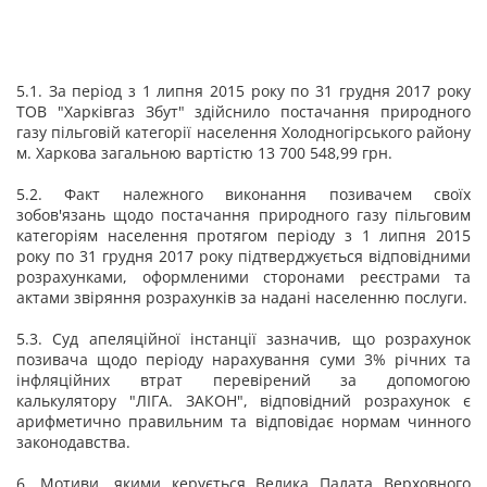
5.1. За період з 1 липня 2015 року по 31 грудня 2017 року
ТОВ "Харківгаз Збут" здійснило постачання природного
газу пільговій категорії населення Холодногірського району
м. Харкова загальною вартістю 13 700 548,99 грн.
5.2. Факт належного виконання позивачем своїх
зобов'язань щодо постачання природного газу пільговим
категоріям населення протягом періоду з 1 липня 2015
року по 31 грудня 2017 року підтверджується відповідними
розрахунками, оформленими сторонами реєстрами та
актами звіряння розрахунків за надані населенню послуги.
5.3. Суд апеляційної інстанції зазначив, що розрахунок
позивача щодо періоду нарахування суми 3% річних та
інфляційних втрат перевірений за допомогою
калькулятору "ЛІГА. ЗАКОН", відповідний розрахунок є
арифметично правильним та відповідає нормам чинного
законодавства.
6. Мотиви, якими керується Велика Палата Верховного