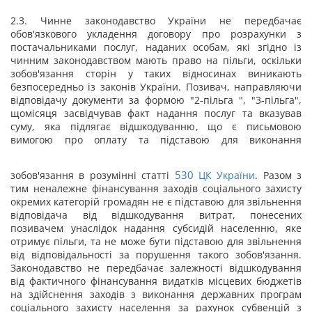
2.3. Чинне законодавство України не передбачає
обов'язкового укладення договору про розрахунки з
постачальниками послуг, наданих особам, які згідно із
чинним законодавством мають право на пільги, оскільки
зобов'язання сторін у таких відносинах виникають
безпосередньо із законів України. Позивач, направляючи
відповідачу документи за формою "2-пільга ", "3-пільга",
щомісяця засвідчував факт надання послуг та вказував
суму, яка підлягає відшкодуванню, що є письмовою
вимогою про оплату та підставою для виконання
530
зобов'язання в розумінні статті
ЦК України
. Разом з
тим неналежне фінансування заходів соціального захисту
окремих категорій громадян не є підставою для звільнення
відповідача від відшкодування витрат, понесених
позивачем унаслідок надання субсидій населенню, яке
отримує пільги, та не може бути підставою для звільнення
від відповідальності за порушення такого зобов'язання.
Законодавство не передбачає залежності відшкодування
від фактичного фінансування видатків місцевих бюджетів
на здійснення заходів з виконання державних програм
соціального захисту населення за рахунок субвенцій з