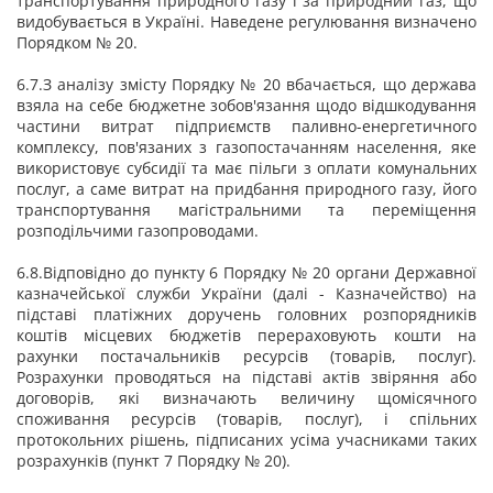
транспортування природного газу і за природний газ, що
видобувається в Україні. Наведене регулювання визначено
Порядком № 20.
6.7.З аналізу змісту Порядку № 20 вбачається, що держава
взяла на себе бюджетне зобов'язання щодо відшкодування
частини витрат підприємств паливно-енергетичного
комплексу, пов'язаних з газопостачанням населення, яке
використовує субсидії та має пільги з оплати комунальних
послуг, а саме витрат на придбання природного газу, його
транспортування магістральними та переміщення
розподільчими газопроводами.
6.8.Відповідно до пункту 6 Порядку № 20 органи Державної
казначейської служби України (далі - Казначейство) на
підставі платіжних доручень головних розпорядників
коштів місцевих бюджетів перераховують кошти на
рахунки постачальників ресурсів (товарів, послуг).
Розрахунки проводяться на підставі актів звіряння або
договорів, які визначають величину щомісячного
споживання ресурсів (товарів, послуг), і спільних
протокольних рішень, підписаних усіма учасниками таких
розрахунків (пункт 7 Порядку № 20).