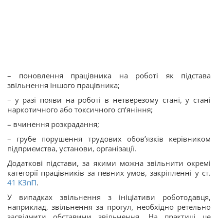
– поновлення працівника на роботі як підстава
звільнення іншого працівника;
– у разі появи на роботі в нетверезому стані, у стані
наркотичного або токсичного сп’яніння;
– вчинення розкрадання;
– грубе порушення трудових обов’язків керівником
підприємства, установи, організації.
Додаткові підстави, за якими можна звільнити окремі
категорії працівників за певних умов, закріпленні у ст.
41
КЗпП
.
У випадках звільнення з ініціативи роботодавця,
наприклад, звільнення за прогул, необхідно ретельно
засвідчити обставини звільнення. На практиці це