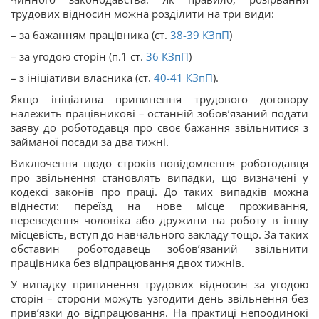
трудових відносин можна розділити на три види:
– за бажанням працівника (ст.
38-39
КЗпП
)
– за угодою сторін (п.1 ст.
36
КЗпП
)
– з ініціативи власника (ст.
40-41
КЗпП
).
Якщо ініціатива припинення трудового договору
належить працівникові – останній зобов’язаний подати
заяву до роботодавця про своє бажання звільнитися з
займаної посади за два тижні.
Виключення щодо строків повідомлення роботодавця
про звільнення становлять випадки, що визначені у
кодексі законів про праці. До таких випадків можна
віднести: переїзд на нове місце проживання,
переведення чоловіка або дружини на роботу в іншу
місцевість, вступ до навчального закладу тощо. За таких
обставин роботодавець зобов’язаний звільнити
працівника без відпрацювання двох тижнів.
У випадку припинення трудових відносин за угодою
сторін – сторони можуть узгодити день звільнення без
прив’язки до відпрацювання. На практиці непоодинокі