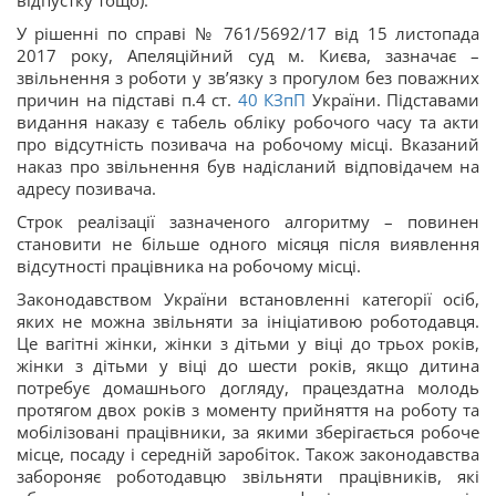
відпустку тощо).
У рішенні по справі № 761/5692/17 від 15 листопада
2017 року, Апеляційний суд м. Києва, зазначає –
звільнення з роботи у зв’язку з прогулом без поважних
причин на підставі п.4 ст.
40
КЗпП
України. Підставами
видання наказу є табель обліку робочого часу та акти
про відсутність позивача на робочому місці. Вказаний
наказ про звільнення був надісланий відповідачем на
адресу позивача.
Строк реалізації зазначеного алгоритму – повинен
становити не більше одного місяця після виявлення
відсутності працівника на робочому місці.
Законодавством України встановленні категорії осіб,
яких не можна звільняти за ініціативою роботодавця.
Це вагітні жінки, жінки з дітьми у віці до трьох років,
жінки з дітьми у віці до шести років, якщо дитина
потребує домашнього догляду, працездатна молодь
протягом двох років з моменту прийняття на роботу та
мобілізовані працівники, за якими зберігається робоче
місце, посаду і середній заробіток. Також законодавства
забороняє роботодавцю звільняти працівників, які