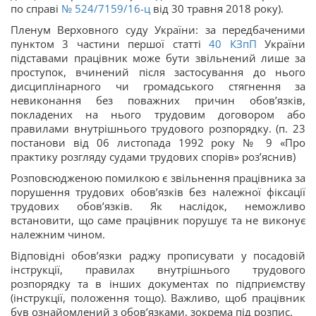
по справі
№ 524/7159/16-ц
від 30 травня 2018 року).
Пленум Верховного суду України: за передбаченими
пунктом 3 частини першої статті
40
КЗпП
України
підставами працівник може бути звільнений лише за
проступок, вчинений після застосування до нього
дисциплінарного чи громадського стягнення за
невиконання без поважних причин обов’язків,
покладених на нього трудовим договором або
правилами внутрішнього трудового розпорядку. (п. 23
постанови від 06 листопада 1992 року № 9 «Про
практику розгляду судами трудових спорів» роз’яснив)
Розповсюдженою помилкою є звільнення працівника за
порушення трудових обов’язків без належної фіксації
трудових обов’язків. Як наслідок, неможливо
встановити, що саме працівник порушує та не виконує
належним чином.
Відповідні обов’язки раджу прописувати у посадовій
інструкції, правилах внутрішнього трудового
розпорядку та в інших документах по підприємству
(інструкції, положення тощо). Важливо, щоб працівник
був ознайомлений з обов’язками, зокрема під розпис.