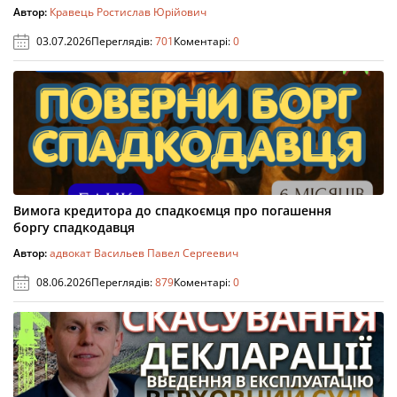
Автор:
Кравець Ростислав Юрійович
03.07.2026
Переглядів:
701
Коментарі:
0
Вимога кредитора до спадкоємця про погашення
боргу спадкодавця
Автор:
адвокат Васильев Павел Сергеевич
08.06.2026
Переглядів:
879
Коментарі:
0