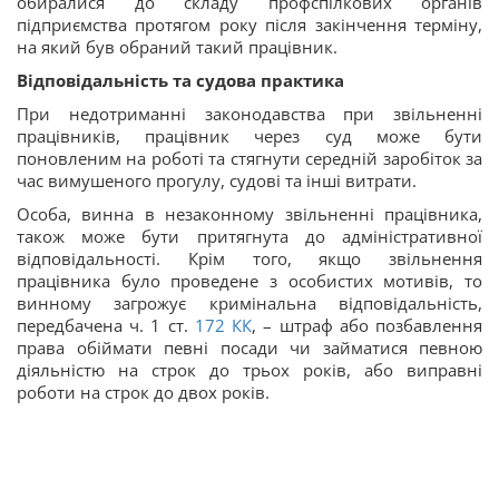
обиралися до складу профспілкових органів
підприємства протягом року після закінчення терміну,
на який був обраний такий працівник.
Відповідальність та судова практика
При недотриманні законодавства при звільненні
працівників, працівник через суд може бути
поновленим на роботі та стягнути середній заробіток за
час вимушеного прогулу, судові та інші витрати.
Особа, винна в незаконному звільненні працівника,
також може бути притягнута до адміністративної
відповідальності. Крім того, якщо звільнення
працівника було проведене з особистих мотивів, то
винному загрожує кримінальна відповідальність,
передбачена ч. 1 ст.
172
КК
, – штраф або позбавлення
права обіймати певні посади чи займатися певною
діяльністю на строк до трьох років, або виправні
роботи на строк до двох років.