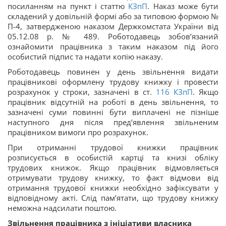
посиланням на пункт і статтю
КЗпП
. Наказ може бути
складений у довільній формі або за типовою формою №
П-4, затвердженою наказом Держкомстата України від
05.12.08 р. № 489. Роботодавець зобов’язаний
ознайомити працівника з таким наказом під його
особистий підпис та надати копію наказу.
Роботодавець повинен у день звільнення видати
працівникові оформлену трудову книжку і провести
розрахунок у строки, зазначені в ст.
116
КЗпП
. Якщо
працівник відсутній на роботі в день звільнення, то
зазначені суми повинні бути виплачені не пізніше
наступного дня після пред’явлення звільненим
працівником вимоги про розрахунок.
При отриманні трудової книжки працівник
розписується в особистій картці та книзі обліку
трудових книжок. Якщо працівник відмовляється
отримувати трудову книжку, то факт відмови від
отримання трудової книжки необхідно зафіксувати у
відповідному акті. Слід пам’ятати, що трудову книжку
неможна надсилати поштою.
Звільнення працівника з ініціативи власника