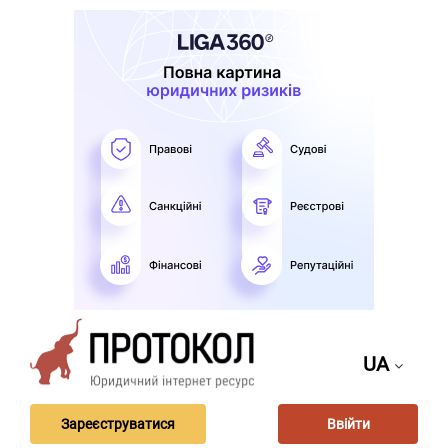
UA
Зареєструватися
Ввійти