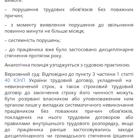
вимоги:
– порушення трудових обов’язків без поважних
причин;
– з моменту виявлення порушення до звільнення
повинно минути не більше місяця;
– системність порушень;
– до працівника вже було застосовано дисциплінарне
стягнення протягом року.
Аналогічна позиція узгоджується з судовою практикою.
Верховний суд: Відповідно до пункту 3 частини 1 статті
40
КЗпП
України трудовий договір, укладений на
невизначений строк, а також строковий трудовий
договір до закінчення строку його чинності можуть
бути розірвані власником або уповноваженим ним
органом лише у випадках систематичного невиконання
працівником без поважних причин обов’язків,
покладених на нього трудовим договором або
правилами внутрішнього трудового розпорядку, якщо
до працівника раніше застосовувались заходи
дисциплінарного чи громадського стягнення (рішення