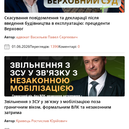
Скасування повідомлення та декларації після
введення будівництва в експлуатацію: прецеденти
Верховог
Автор:
адвокат Васильев Павел Сергеевич
01.06.2026
Переглядів:
1396
Коментарі:
0
Звільнення з ЗСУ у зв`язку з мобілізацією поза
граничним віком, формальним ВЛК та незаконним
затрима
Автор:
Кравець Ростислав Юрійович