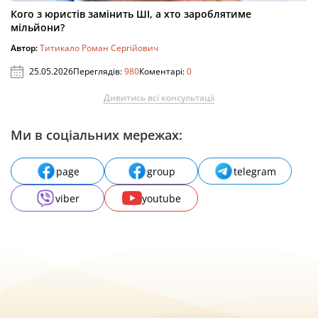
Кого з юристів замінить ШІ, а хто зароблятиме
мільйони?
Автор:
Титикало Роман Сергійович
25.05.2026
Переглядів:
980
Коментарі:
0
Дивитись всі консультації
Ми в соціальних мережах:
page
group
telegram
viber
youtube