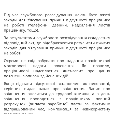
Під час службового розслідування мають бути вжиті
заходи для з’ясування причин відсутності працівника
на роботі (телефонні дзвінки, надсилання листів
працівнику, тощо).
За результатами службового розслідування складається
відповідний акт, де відображаються результати вжитих
заходів для з’ясування причин відсутності працівника
на роботі.
Окремо не слід забувати про надання працівникові
можливості надати пояснення. Як правило,
працівникові надсилається лист-запит про дання
пояснень з описом здійснених дій.
Якщо підстави відсутності встановлені як неповажні,
керівник видає наказ про звільнення. Запис про
звільнення вноситься до трудової книжки, а в день
звільнення проводиться з працівником повний
розрахунок (виплата заробітної плати за фактично
відпрацьований час, компенсація за невикористану