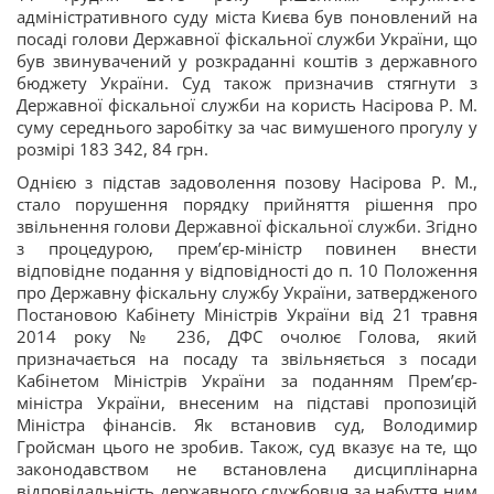
адміністративного суду міста Києва був поновлений на
посаді голови Державної фіскальної служби України, що
був звинувачений у розкраданні коштів з державного
бюджету України. Суд також призначив стягнути з
Державної фіскальної служби на користь Насірова Р. М.
суму середнього заробітку за час вимушеного прогулу у
розмірі 183 342, 84 грн.
Однією з підстав задоволення позову Насірова Р. М.,
стало порушення порядку прийняття рішення про
звільнення голови Державної фіскальної служби. Згідно
з процедурою, прем’єр-міністр повинен внести
відповідне подання у відповідності до п. 10 Положення
про Державну фіскальну службу України, затвердженого
Постановою Кабінету Міністрів України від 21 травня
2014 року № 236, ДФС очолює Голова, який
призначається на посаду та звільняється з посади
Кабінетом Міністрів України за поданням Прем’єр-
міністра України, внесеним на підставі пропозицій
Міністра фінансів. Як встановив суд, Володимир
Гройсман цього не зробив. Також, суд вказує на те, що
законодавством не встановлена дисциплінарна
відповідальність державного службовця за набуття ним