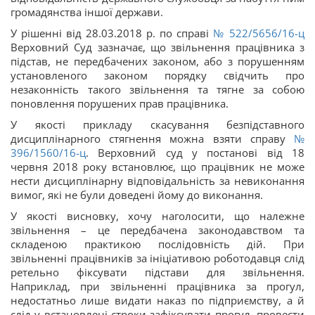
громадянства іншої держави.
У рішенні від 28.03.2018 р. по справі
№ 522/5656/16-ц
Верховний Суд зазначає, що звільнення працівника з
підстав, не передбачених законом, або з порушенням
установленого законом порядку свідчить про
незаконність такого звільнення та тягне за собою
поновлення порушених прав працівника.
У якості прикладу скасування безпідставного
дисциплінарного стягнення можна взяти справу
№
396/1560/16-ц
. Верховний суд у постанові від 18
червня 2018 року встановлює, що працівник не може
нести дисциплінарну відповідальність за невиконання
вимог, які не були доведені йому до виконання.
У якості висновку, хочу наголосити, що належне
звільнення – це передбачена законодавством та
складеною практикою послідовність дій. При
звільненні працівників за ініціативою роботодавця слід
ретельно фіксувати підстави для звільнення.
Наприклад, при звільненні працівника за прогул,
недостатньо лише видати наказ по підприємству, а й
слід у встановлені строки зафіксувати прогул, провести