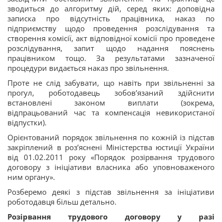
зводиться до алгоритму дій, серед яких: доповідна
записка про відсутність працівника, наказ по
підприємству щодо проведення розслідування та
створення комісії, акт відповідної комісії про проведене
розслідування, запит щодо надання пояснень
працівником тощо. За результатами зазначеної
процедури видається наказ про звільнення.
Проте не слід забувати, що навіть при звільненні за
прогул, роботодавець зобов’язаний здійснити
встановлені законом виплати (зокрема,
відпрацьований час та компенсація невикористаної
відпустки).
Орієнтований порядок звільнення по кожній із підстав
закріплений в роз’яснені Міністерства юстиції України
від 01.02.2011 року «Порядок розірвання трудового
договору з ініціативи власника або уповноваженого
ним органу».
Розберемо деякі з підстав звільнення за ініціативи
роботодавця більш детально.
Розірвання трудового договору у разі