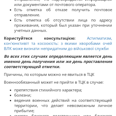
или документами от почтового оператора.
Есть отметка об отказе получить почтовое
отправление.
Есть отметка об отсутствии лица по адресу
проживания, который был указан при уточнении
учетных данных.
Користуйтеся консультацією:
Астигматизм,
кон'юнктивіт та косоокість: з якими хворобами очей
ВЛК може визнати непридатним до військової служби
Во всех этих случаях определяющим является день
именно день получения или же день проставления
соответствующей отметки.
Причины, по которым можно не явиться в ТЦК
Военнообязанный может не прийти в ТЦК в случае:
препятствия стихийного характера;
болезни;
ведения военных действий на соответствующей
территории, что делает невозможным личное
прибытие;
смерти близкого родственника или близкого