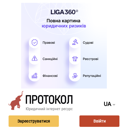
UA
Зареєструватися
Ввійти