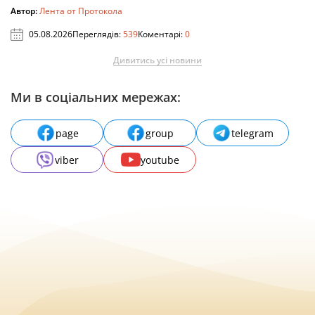
Автор:
Лента от Протокола
05.08.2026
Переглядів:
539
Коментарі:
0
Дивитись усі новини
Ми в соціальних мережах:
page
group
telegram
viber
youtube