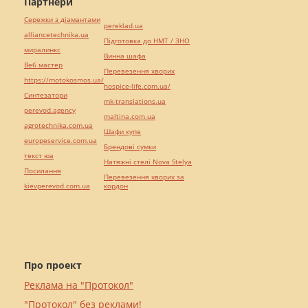
Партнери
Сережки з діамантами
pereklad.ua
alliancetechnika.ua
Підготовка до НМТ / ЗНО
миралинкс
Винна шафа
Веб мастер
Перевезення хворих
https://motokosmos.ua/
hospice-life.com.ua/
Синтезатори
mk-translations.ua
perevod.agency
maltina.com.ua
agrotechnika.com.ua
Шафи купе
europeservice.com.ua
Брендові сумки
текст юа
Натяжні стелі Nova Stelya
Посилання
Перевезення хворих за
kievperevod.com.ua
кордон
Про проект
Реклама на "Протокол"
"Протокол" без реклами!