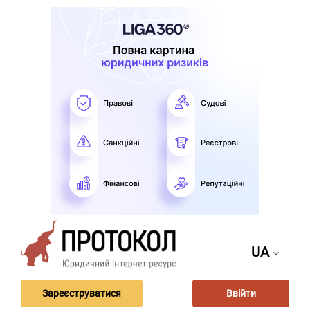
UA
Зареєструватися
Ввійти