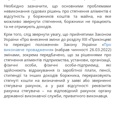
Необхідно зазначити, що основними проблемами
невиконання судових рішень про стягнення аліментів є
відсутність у боржників коштів та майна, на яке
можливо звернути стягнення, боржники не працюють
та не отримують доходів.
Крім того, слід звернути увагу, що прийнятими Законом
України «Про внесення зміни до розділу XIII «Прикінцеві
та перехідні положення» Закону України «
Про
виконавче провадження
» (набрав чинності 26.03.2022)
змінами, зокрема передбачено, що за рішеннями про
стягнення аліментів підприємства, установи, організації,
фізичні особи, фізичні особи-підприємці, які
здійснюють відрахування із заробітної плати, пенсії,
стипендії та інших доходів боржника, перераховують
стягнуті кошти на визначений у заяві або зверненні
стягувача рахунок, а у разі відсутності реквізитів
рахунка стягувача – на відповідний рахунок органу
державної виконавчої служби, приватного виконавця.