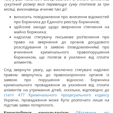
сукупний розмір якої перевищує суму платежів за три
місяці, виконавець вчиняє такі дії:
виносить повідомлення про внесення відомостей
про боржника до Єдиного реєстру боржників;
здійснює заходи щодо звернення стягнення на
майно боржника;
надсилає стягувачу письмове роз’яснення про
право на звернення до органів досудового
розслідування із заявою (повідомленням) про
вчинення кримінального правопорушення
боржником, що полягає в ухиленні від сплати
аліментів.
Слід звернути увагу, що виключно стягувачі наділені
правом звернутись до правоохоронних органів із
заявою про порушення відносно боржника
кримінального провадження за ухилення від сплати
аліментів на утримання дітей, оскільки, відповідно до
статті
477
Кримінального процесуального кодексу
України, провадження може бути розпочато лише на
підставі заяви потерпілого.
Користуйтеся консультацією:
Обставини, які