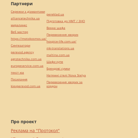
Партнери
Сережки з діамантами
pereklad.ua
alliancetechnika.ua
Підготовка до НМТ / ЗНО
миралинкс
Винна шафа
Веб мастер
Перевезення хворих
https://motokosmos.ua/
hospice-life.com.ua/
Синтезатори
mk-translations.ua
perevod.agency
maltina.com.ua
agrotechnika.com.ua
Шафи купе
europeservice.com.ua
Брендові сумки
текст юа
Натяжні стелі Nova Stelya
Посилання
Перевезення хворих за
kievperevod.com.ua
кордон
Про проект
Реклама на "Протокол"