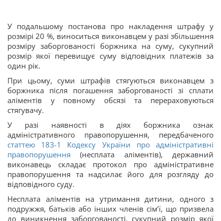
У подальшому постанова про накладення штрафу у
розмірі 20 %, виноситься виконавцем у разі збільшення
розміру заборгованості боржника на суму, сукупний
розмір якої перевищує суму відповідних платежів за
один рік.
При цьому, суми штрафів стягуються виконавцем з
боржника після погашення заборгованості зі сплати
аліментів у повному обсязі та перераховуються
стягувачу.
У разі наявності в діях боржника ознак
адміністративного правопорушення, передбаченого
статтею
183-1
Кодексу України про адміністративні
правопорушення
(несплата аліментів), державний
виконавець складає протокол про адміністративне
правопорушення та надсилає його для розгляду до
відповідного суду.
Несплата аліментів на утримання дитини, одного з
подружжя, батьків або інших членів сім’ї, що призвела
до виникнення заборгованості, сукупний розмір якої