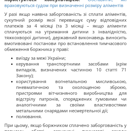
враховуються судом при визначенні розміру аліментів
У разі якщо наявна заборгованість зі сплати аліментів,
сукупний розмір якої перевищує суму відповідних
платежів за 4 місяці (та 3 місяці – якщо аліменти
сплачуються на утримання дитини з інвалідністю,
тяжкохворої дитини), державний виконавець виносить
вмотивовані постанови про встановлення тимчасового
обмеження боржника у праві:
виїзду за межі України;
керування транспортними засобами (крім
випадків, визначених частиною 10 статті 71
Закону);
користування вогнепальною мисливською,
пневматичною та охолощеною зброєю,
пристроями вітчизняного виробництва для
відстрілу патронів, споряджених гумовими чи
аналогічними за своїми властивостями
метальними снарядами несмертельної дії;
полювання.
При цьому, якщо боржником сплачено заборгованість у