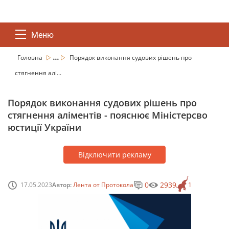
Меню
...
Головна
Порядок виконання судових рішень про
стягнення алі...
Порядок виконання судових рішень про
стягнення аліментів - пояснює Міністерсво
юстиції України
Відключити рекламу
0
2939
17.05.2023
Автор:
Лента от Протокола
1