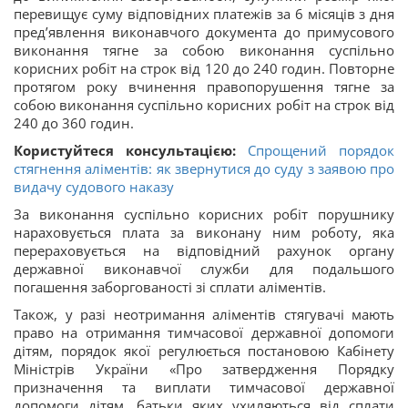
перевищує суму відповідних платежів за 6 місяців з дня
пред’явлення виконавчого документа до примусового
виконання тягне за собою виконання суспільно
корисних робіт на строк від 120 до 240 годин. Повторне
протягом року вчинення правопорушення тягне за
собою виконання суспільно корисних робіт на строк від
240 до 360 годин.
Користуйтеся консультацією:
Спрощений порядок
стягнення аліментів: як звернутися до суду з заявою про
видачу судового наказу
За виконання суспільно корисних робіт порушнику
нараховується плата за виконану ним роботу, яка
перераховується на відповідний рахунок органу
державної виконавчої служби для подальшого
погашення заборгованості зі сплати аліментів.
Також, у разі неотримання аліментів стягувачі мають
право на отримання тимчасової державної допомоги
дітям, порядок якої регулюється постановою Кабінету
Міністрів України «Про затвердження Порядку
призначення та виплати тимчасової державної
допомоги дітям, батьки яких ухиляються від сплати