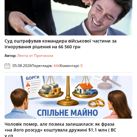
Суд оштрафував командира військової частини за
ігнорування рішення на 66 560 грн
Автор:
Лента от Протокола
05.08.2026
Переглядів:
444
Коментарі:
0
Чоловік помер, але позика залишилася: як фраза
«на його розсуд» коштувала дружині $1,1 млн ( ВС
у сп