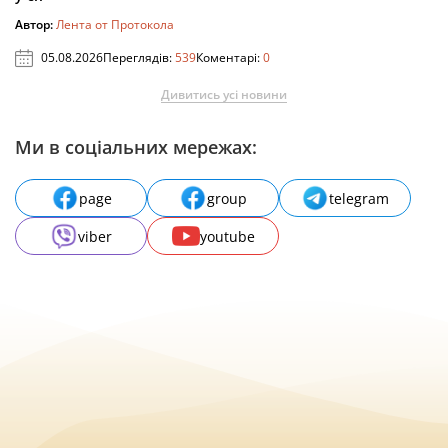
Автор:
Лента от Протокола
05.08.2026
Переглядів:
539
Коментарі:
0
Дивитись усі новини
Ми в соціальних мережах:
page
group
telegram
viber
youtube