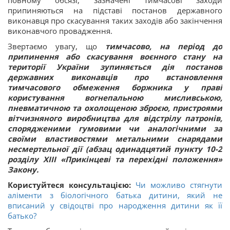
повному обсязі, зазначені тимчасові заходи
припиняються на підставі постанов державного
виконавця про скасування таких заходів або закінчення
виконавчого провадження.
Звертаємо увагу, що
тимчасово, на період до
припинення або скасування воєнного стану на
території України зупиняється дія постанов
державних виконавців про встановлення
тимчасового обмеження боржника у праві
користування вогнепальною мисливською,
пневматичною та охолощеною зброєю, пристроями
вітчизняного виробництва для відстрілу патронів,
спорядженими гумовими чи аналогічними за
своїми властивостями метальними снарядами
несмертельної дії (абзац одинадцятий пункту 10-2
розділу XIII «Прикінцеві та перехідні положення»
Закону.
Користуйтеся консультацією:
Чи можливо стягнути
аліменти з біологічного батька дитини, який не
вписаний у свідоцтві про народження дитини як її
батько?