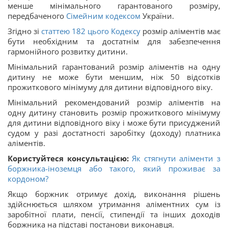
менше мінімального гарантованого розміру,
передбаченого
Сімейним кодексом
України.
Згідно зі
статтею 182 цього Кодексу
розмір аліментів має
бути необхідним та достатнім для забезпечення
гармонійного розвитку дитини.
Мінімальний гарантований розмір аліментів на одну
дитину не може бути меншим, ніж 50 відсотків
прожиткового мінімуму для дитини відповідного віку.
Мінімальний рекомендований розмір аліментів на
одну дитину становить розмір прожиткового мінімуму
для дитини відповідного віку і може бути присуджений
судом у разі достатності заробітку (доходу) платника
аліментів.
Користуйтеся консультацією:
Як стягнути аліменти з
боржника-іноземця або такого, який проживає за
кордоном?
Якщо боржник отримує дохід, виконання рішень
здійснюється шляхом утримання аліментних сум із
заробітної плати, пенсії, стипендії та інших доходів
боржника на підставі постанови виконавця.