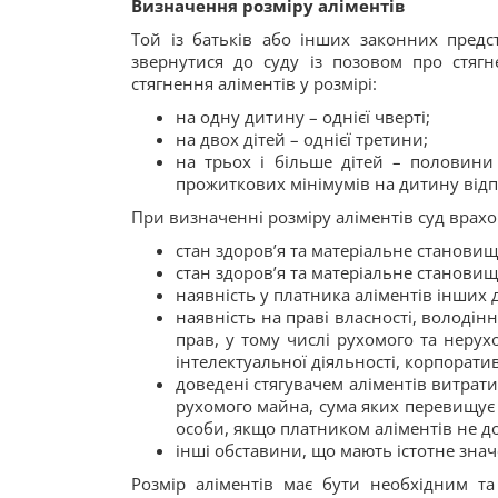
Визначення розміру аліментів
Той із батьків або інших законних пред
звернутися до суду із позовом про стяг
стягнення аліментів у розмірі:
на одну дитину – однієї чверті;
на двох дітей – однієї третини;
на трьох і більше дітей – половини 
прожиткових мінімумів на дитину відп
При визначенні розміру аліментів суд врахо
стан здоров’я та матеріальне станови
стан здоров’я та матеріальне становищ
наявність у платника аліментів інших 
наявність на праві власності, володін
прав, у тому числі рухомого та неру
інтелектуальної діяльності, корпорати
доведені стягувачем аліментів витрати
рухомого майна, сума яких перевищує
особи, якщо платником аліментів не 
інші обставини, що мають істотне знач
Розмір аліментів має бути необхідним та