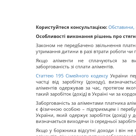
Користуйтеся консультацією:
Обставини, 
Особливості виконання рішень про стягне
Законом не передбачено звільнення платни
утримання дитини в разі втрати роботи чи п
Якщо аліменти не сплачуються за ви
заборгованість зі сплати аліментів.
Статтею
195
Сімейного кодексу
України пе
частці від заробітку (доходу), визначаєт
аліментів одержував за час, протягом яко
такий заробіток (дохід) в Україні чи за корд
Заборгованість за аліментами платника алі
є фізичною особою – підприємцем і перебу
України, який одержує заробіток (дохід) у 
визначається виходячи із середньої заробітн
Якщо у боржника відсутні доходи і він не 