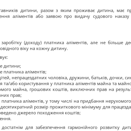
ставників дитини, разом з яким проживає дитина, має п
нення аліментів або заявою про видачу судового наказу
заробітку (доходу) платника аліментів, але не більше де
овідного віку на кожну дитину.
вує:
ще дитини;
е платника аліментів;
дітей, непрацездатних чоловіка, дружини, батьків, дочки, си
ня та/або користування у платника аліментів майна та майн
хомого майна, грошових коштів, виключних прав на резуль
вних прав;
 платника аліментів, у тому числі на придбання нерухомого
 десятикратний розмір прожиткового мінімуму для працезда
доведено джерело походження коштів;
ення.
 достатнім для забезпечення гармонійного розвитку дит