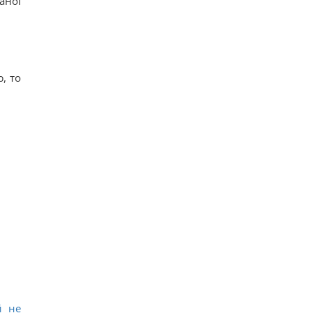
аної
, то
й не