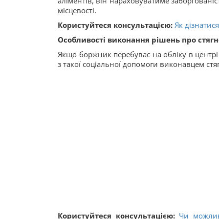
аліментів, він нараховуватиме заборгованіс
місцевості.
Користуйтеся консультацією:
Як дізнатис
Особливості виконання рішень про стягне
Якщо боржник перебуває на обліку в центрі 
з такої соціальної допомоги виконавцем стя
Користуйтеся консультацією:
Чи можлив