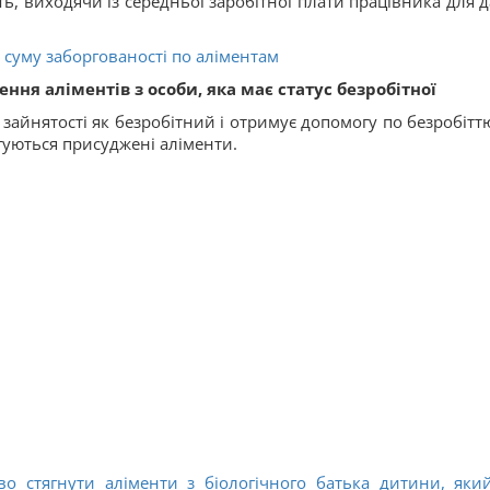
ть, виходячи із середньої заробітної плати працівника для д
я суму заборгованості по аліментам
ння аліментів з особи, яка має статус безробітної
зайнятості як безробітний і отримує допомогу по безробіттю
гуються присуджені аліменти.
о стягнути аліменти з біологічного батька дитини, яки