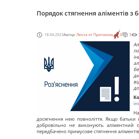
Порядок стягнення аліментів з б
1
18.04.2023
Автор:
Лента от Протокола
0
Ал
по
ін
ал
бе
д
ві
до
Ко
ін
Н
досягнення нею повноліття. Якщо батьки 
добровільно не виконують аліментний о
передбачено примусове стягнення аліментів