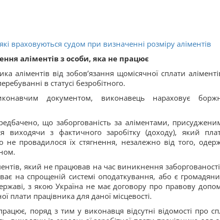
які враховуються судом при визначенні розміру аліментів
ння аліментів з особи, яка не працює
ка аліментів від зобов’язання щомісячної сплати аліменті
еребуванні в статусі безробітного.
конавчим документом, виконавець нараховує борж
редбачено, що заборгованість за аліментами, присуджени
ься виходячи з фактичного заробітку (доходу), який пла
го не провадилося їх стягнення, незалежно від того, одер
оном.
ментів, який не працював на час виникнення заборгованості
ває на спрощеній системі оподаткування, або є громадян
державі, з якою Україна не має договору про правову допом
ої плати працівника для даної місцевості.
працює, поряд з тим у виконавця відсутні відомості про сп