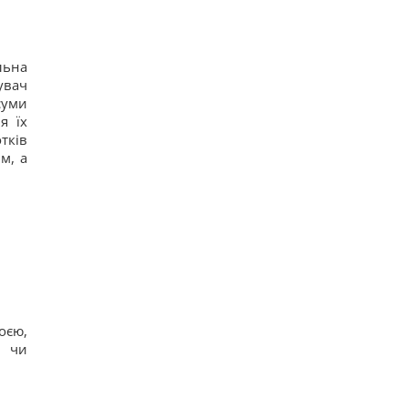
льна
увач
суми
я їх
тків
м, а
оєю,
и чи