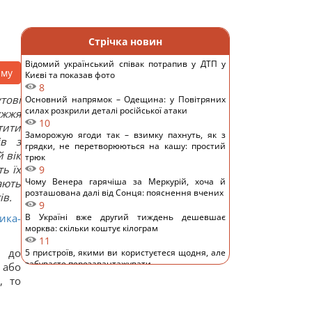
Стрічка новин
Відомий український співак потрапив у ДТП у
аму
Києві та показав фото
8
тові
Основний напрямок – Одещина: у Повітряних
силах розкрили деталі російської атаки
ужжя
10
тити
Заморожую ягоди так – взимку пахнуть, як з
ів з
грядки, не перетворюються на кашу: простий
 вік
трюк
ь їх
9
Чому Венера гарячіша за Меркурій, хоча й
ають
розташована далі від Сонця: пояснення вчених
ів.
9
ика-
В Україні вже другий тиждень дешевшає
морква: скільки коштує кілограм
11
у до
5 пристроїв, якими ви користуєтеся щодня, але
забуваєте перезавантажувати
 або
10
, то
На виноградниках у США встановили понад 500
будиночків для сов: результат здивував
11