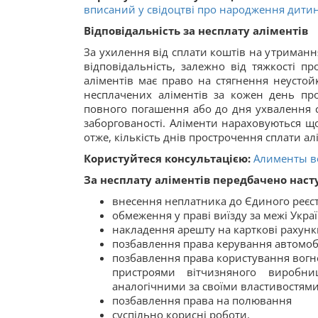
вписаний у свідоцтві про народження дитини
Відповідальність за несплату аліментів
За ухилення від сплати коштів на утриманн
відповідальність, залежно від тяжкості п
аліментів має право на стягнення неустойк
несплачених аліментів за кожен день про
повного погашення або до дня ухвалення с
заборгованості. Аліменти нараховуються що
отже, кількість днів прострочення сплати ал
Користуйтеся консультацією:
Алименты в
За несплату аліментів передбачено нас
внесення неплатника до Єдиного реєс
обмеження у праві виїзду за межі Укра
накладення арешту на карткові рахунк
позбавлення права керування автомоб
позбавлення права користування вог
пристроями вітчизняного виробни
аналогічними за своїми властивостями
позбавлення права на полювання
суспільно корисні роботи.