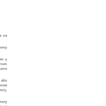
в на
нику
ми у
тник
жано
 або
ином
огу,
лату