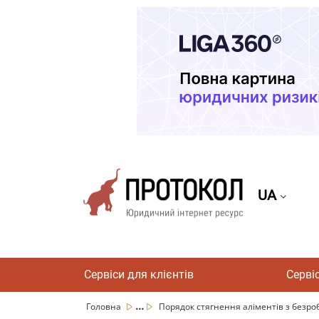
UA
Сервіси для клієнтів
Серві
...
Головна
Порядок стягнення аліментів з безроб