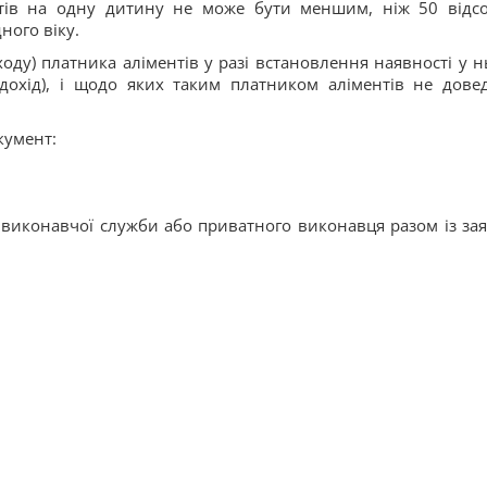
тів на одну дитину не може бути меншим, ніж 50 відсо
ного віку.
оду) платника аліментів у разі встановлення наявності у н
дохід), і щодо яких таким платником аліментів не дове
кумент:
виконавчої служби або приватного виконавця разом із за