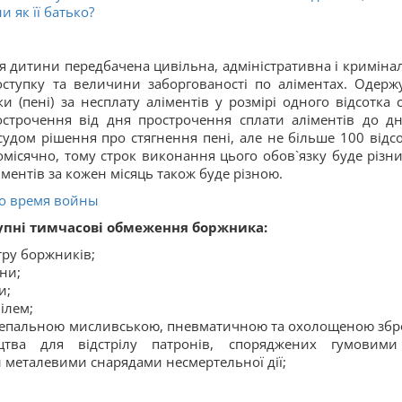
 як її батько?
я дитини передбачена цивільна, адміністративна і криміна
роступку та величини заборгованості по аліментах. Одерж
и (пені) за несплату аліментів у розмірі одного відсотка 
строчення від дня прострочення сплати аліментів до дн
удом рішення про стягнення пені, але не більше 100 відсо
місячно, тому строк виконання цього обов`язку буде різни
іментів за кожен місяць також буде різною.
о время войны
тупні тимчасові обмеження боржника:
тру боржників;
їни;
и;
ілем;
непальною мисливською, пневматичною та охолощеною збр
цтва для відстрілу патронів, споряджених гумовим
 металевими снарядами несмертельної дії;