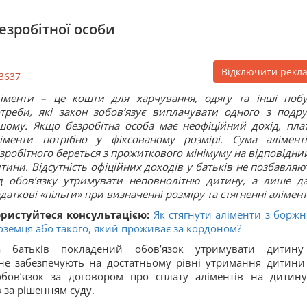
езробітної особи
Відключити рекл
3637
іменти – це кошти для харчування, одягу та інші побу
треби, які закон зобов’язує виплачувати одного з подр
шому. Якщо безробітна особа має неофіційний дохід, пла
іменти потрібно у фіксованому розмірі. Сума алімент
зробітного береться з прожиткового мінімуму на відповідний
итини.
Відсутність офіційних доходів у батьків не позбавляют
д обов’язку утримувати неповнолітню дитину, а лише д
даткові «пільги» при визначенні розміру та стягненні алімент
ристуйтеся консультацією:
Як стягнути аліменти з боржн
оземця або такого, який проживає за кордоном?
а батьків покладений обов’язок утримувати дитин
не забезпечують на достатньому рівні утримання дитини
бов’язок за договором про сплату аліментів на дитину
 за рішенням суду.