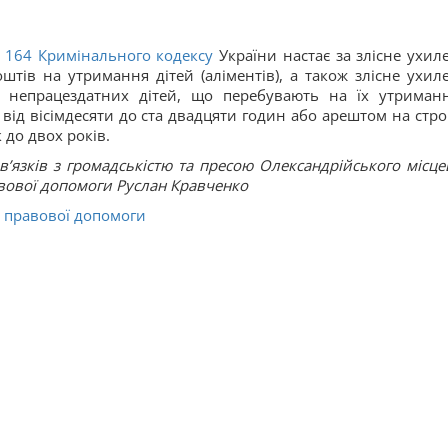
 164
Кримінального кодексу
України настає за злісне ухил
штів на утримання дітей (аліментів), а також злісне ухил
о непрацездатних дітей, що перебувають на їх утриманн
від вісімдесяти до ста двадцяти годин або арештом на стро
 до двох років.
в’язків з громадськістю та пресою Олександрійського місце
авової допомоги Руслан Кравченко
 правової допомоги